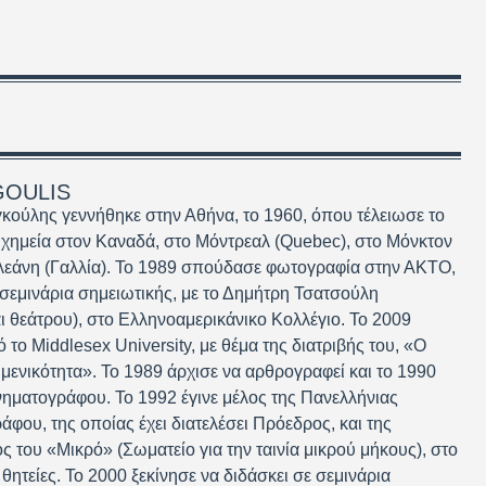
GOULIS
ούλης γεννήθηκε στην Αθήνα, το 1960, όπου τέλειωσε το
 χημεία στον Καναδά, στο Μόντρεαλ (Quebec), στο Μόνκτον
λεάνη (Γαλλία). Το 1989 σπούδασε φωτογραφία στην ΑΚΤΟ,
εμινάρια σημειωτικής, με το Δημήτρη Τσατσούλη
ι θεάτρου), στο Ελληνοαμερικάνικο Κολλέγιο. Το 2009
ό το Middlesex University, με θέμα της διατριβής του, «Ο
ιμενικότητα». Το 1989 άρχισε να αρθρογραφεί και το 1990
κινηματογράφου. Το 1992 έγινε μέλος της Πανελλήνιας
ου, της οποίας έχει διατελέσει Πρόεδρος, και της
ς του «Μικρό» (Σωματείο για την ταινία μικρού μήκους), στο
θητείες. Το 2000 ξεκίνησε να διδάσκει σε σεμινάρια