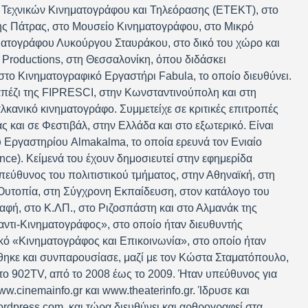
Τεχνικών Κινηματογράφου και Τηλεόρασης (ΕΤΕΚΤ), στο
ης Πάτρας, στο Μουσείο Κινηματογράφου, στο Μικρό
ματογράφου Λυκούργου Σταυράκου, στο δικό του χώρο και
k Productions, στη Θεσσαλονίκη, όπου διδάσκει
το Κινηματογραφικό Εργαστήρι Fabula, το οποίο διευθύνει.
απέζι της FIPRESCI, στην Κωνσταντινούπολη και στη
κανικό κινηματογράφο. Συμμετείχε σε κριτικές επιτροπές
ς και σε Φεστιβάλ, στην Ελλάδα και στο εξωτερικό. Είναι
 Εργαστηρίου Almakalma, το οποία ερευνά τον Ενιαίο
ce). Κείμενά του έχουν δημοσιευτεί στην εφημερίδα
εύθυνος του πολιτιστικού τμήματος, στην Αθηναϊκή, στη
Ουτοπία, στη Σύγχρονη Εκπαίδευση, στον κατάλογο του
αφή, στο Κ.ΛΠ., στο Ριζοσπάστη και στο Αλμανάκ της
αντι-Κινηματογράφος», στο οποίο ήταν διευθυντής
ικό «Κινηματογράφος και Επικοινωνία», στο οποίο ήταν
ήθηκε και συνπαρουσίασε, μαζί με τον Κώστα Σταματόπουλο,
ο 902TV, από το 2008 έως το 2009. Ήταν υπεύθυνος για
w.cinemainfo.gr και www.theaterinfo.gr. Ίδρυσε και
wordpress.com. και τώρα διευθύνει και αρθρογραφεί στα