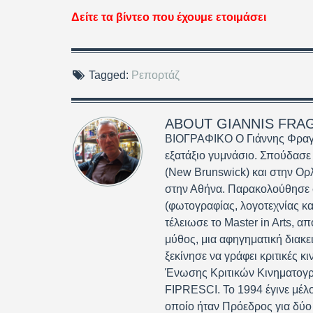
Δείτε τα βίντεο που έχουμε ετοιμάσει
Tagged:
Ρεπορτάζ
ABOUT
GIANNIS FRA
ΒΙΟΓΡΑΦΙΚΟ Ο Γιάννης Φραγκ
εξατάξιο γυμνάσιο. Σπούδασε
(New Brunswick) και στην Ορ
στην Αθήνα. Παρακολούθησε σ
(φωτογραφίας, λογοτεχνίας κα
τέλειωσε το Master in Arts, απ
μύθος, μια αφηγηματική διακε
ξεκίνησε να γράφει κριτικές 
Ένωσης Κριτικών Κινηματογράφ
FIPRESCI. Το 1994 έγινε μέλο
οποίο ήταν Πρόεδρος για δύο 