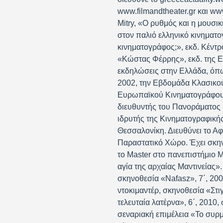
www.filmandtheater.gr και www
Mitry, «Ο ρυθμός και η μουσι
στον παλιό ελληνικό κινηματογ
κινηματογράφος;», εκδ. Κέντρ
«Κώστας Φέρρης», εκδ. της Ε
εκδηλώσεις στην Ελλάδα, όπω
2002, την Εβδομάδα Κλασικο
Ευρωπαϊκού Κινηματογράφου, 
διευθυντής του Πανοράματος 
ιδρυτής της Κινηματογραφικής
Θεσσαλονίκη. Διευθύνει το Αφ
Παραστατικό Χώρο. Έχει σκηνο
το Master στο πανεπιστήμιο M
αγία της αρχαίας Μαντινείας»
σκηνοθεσία «Nafasz», 7΄, 200
ντοκιμαντέρ, σκηνοθεσία «Στι
τελευταία λατέρνα», 6΄, 2010,
σεναριακή επιμέλεια «Το συρμ