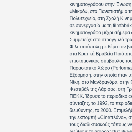
κινηματογράφου στην Ένωση 
«Μικρό», στο Πανεπιστήμιο τ
Πολυτεχνείο, στη Σχολή Κινη
σε συνεργασία με τη filmfabri
κινηματογράφο μέχρι σήμερα σ
Συμμετείχε στο στρογγυλό τρ
Φιλιππούπολη με θέμα τον βαλ
στα Κρατικά Βραβεία Ποιότητα
επιστημονικός σύμβουλος του
Παραστατικό Χώρο (Performan
Εξόρμηση, στην οποία ήταν υπ
Νίκη, στο Μανδραγόρα, στην 
Φεστιβάλ της Λάρισας, στη Γρ
ΠΕΚΚ. Ίδρυσε το περιοδικό «
σύνταξης, το 1992, το περιοδ
διευθυντής, το 2000. Επιμελ
την εκπομπή «Cineπλάνο», στ
τους διαδικτυακούς τόπους ww
διεύθυνε το greeceactuality.