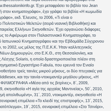
.thessalonikinfo.gr. Έχει μεταφράσει το βιβλίο του Jean
κή στον κινηματογράφο», έχει γράψει τα βιβλία «Η κωμωδία
ράφο», εκδ. Έλευσις, το 2006, «Τι είναι ο
ο Πολιτιστικών Μελετών (σειρά νεανική Βιβλιοθήκη) και
ταιρείας Ελλήνων Σκηνοθετών. Έχει οργανώσει διάφορες
ς το Αφιέρωμα στον Παλαιστινιακό Κινηματογράφο, το
ύ Ιαπωνικού Κινηματογράφου και την Εβδομάδα Σύγχρονου
το 2002, ως μέλος της Π.Ε.Κ.Κ. Ήταν καλλιτεχνικός
Νέων Δημιουργών, στο Ε.Κ.Θ., στη Θεσσαλονίκη, και
 Λέσχης Solaris, η οποία δραστηριοποιείται πλέον στη
ηγηματικό Εργαστήριο Fabula, που ερευνά τον Ενιαίο
θετήσει τρείς ταινίες μικρού μήκους, οι δύο πτυχιακές για
iddlesex, και την ταινία-ντοκιμαντέρ μεγάλου μήκους, «Η
. ΦΙΛΜΟΓΡΑΦΙΑ «Μέσα από τις βιτρίνες», 8΄, 2009,
9, σκηνοθεσία «Η αγία της αρχαίας Μαντινείας», 50΄, 2010,
γμή απολιθωμένη», 31΄, 2010, ντοκιμαντέρ, σκηνοθεσία «Η
 σεναριακή επιμέλεια «Το κλειδί της επιστροφής», 13΄, 2015,
ατόπλεγμα», 19΄, 2015, σεναριακή επιμέλεια «Στο Τσινάρι»,