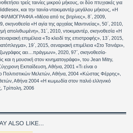
θετήσει τρείς ταινίες μικρού μήκους, οι δύο πτυχιακές για
iddlesex, και την ταινία-ντοκιμαντέρ μεγάλου μήκους, «Η
. ΦΙΛΜΟΓΡΑΦΙΑ «Μέσα από τις βιτρίνες», 8΄, 2009,
9, σκηνοθεσία «Η αγία της αρχαίας Μαντινείας», 50΄, 2010,
γμή απολιθωμένη», 31΄, 2010, ντοκιμαντέρ, σκηνοθεσία «Η
 σεναριακή επιμέλεια «Το κλειδί της επιστροφής», 13΄, 2015,
ατόπλεγμα», 19΄, 2015, σεναριακή επιμέλεια «Στο Τσινάρι»,
, ζωγράφος αει…πράγμων», 2020, 97΄, σκηνοθεσία-
 και η μουσική στον κινηματογράφο», του Jean Mitry,
 Σύγχρονη Εκπαίδευση, Αθήνα, 2001 «Τι είναι ο
ρο Πολιτιστικών Μελετών, Αθήνα, 2004 «Κώστας Φέρρης»,
θετών, Αθήνα 2004 «Η κωμωδία στον παλιό ελληνικό
ς, Τρίπολη, 2006
Y ALSO LIKE...