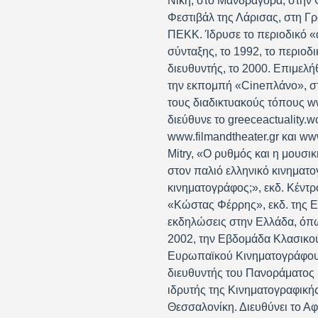
Νίκη, στο Μανδραγόρα, στην 
Φεστιβάλ της Λάρισας, στη Γρ
ΠΕΚΚ. Ίδρυσε το περιοδικό «
σύνταξης, το 1992, το περιοδ
διευθυντής, το 2000. Επιμελ
την εκπομπή «Cineπλάνο», στ
τους διαδικτυακούς τόπους ww
διεύθυνε το greeceactuality.
www.filmandtheater.gr και www
Mitry, «Ο ρυθμός και η μουσι
στον παλιό ελληνικό κινηματογ
κινηματογράφος;», εκδ. Κέντρ
«Κώστας Φέρρης», εκδ. της Ε
εκδηλώσεις στην Ελλάδα, όπω
2002, την Εβδομάδα Κλασικο
Ευρωπαϊκού Κινηματογράφου, 
διευθυντής του Πανοράματος 
ιδρυτής της Κινηματογραφικής
Θεσσαλονίκη. Διευθύνει το Αφ