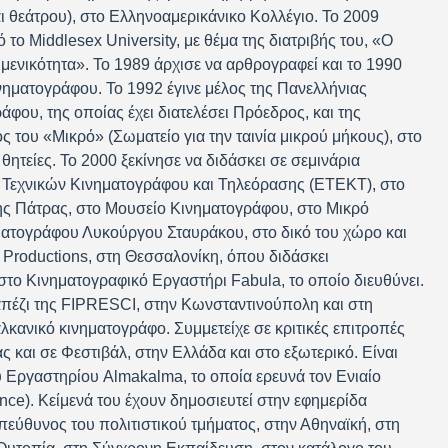
ι θεάτρου), στο Ελληνοαμερικάνικο Κολλέγιο. Το 2009
ό το Middlesex University, με θέμα της διατριβής του, «Ο
ιμενικότητα». Το 1989 άρχισε να αρθρογραφεί και το 1990
κινηματογράφου. Το 1992 έγινε μέλος της Πανελλήνιας
ου, της οποίας έχει διατελέσει Πρόεδρος, και της
ς του «Μικρό» (Σωματείο για την ταινία μικρού μήκους), στο
θητείες. Το 2000 ξεκίνησε να διδάσκει σε σεμινάρια
Τεχνικών Κινηματογράφου και Τηλεόρασης (ΕΤΕΚΤ), στο
ης Πάτρας, στο Μουσείο Κινηματογράφου, στο Μικρό
ματογράφου Λυκούργου Σταυράκου, στο δικό του χώρο και
k Productions, στη Θεσσαλονίκη, όπου διδάσκει
το Κινηματογραφικό Εργαστήρι Fabula, το οποίο διευθύνει.
απέζι της FIPRESCI, στην Κωνσταντινούπολη και στη
κανικό κινηματογράφο. Συμμετείχε σε κριτικές επιτροπές
ς και σε Φεστιβάλ, στην Ελλάδα και στο εξωτερικό. Είναι
 Εργαστηρίου Almakalma, το οποία ερευνά τον Ενιαίο
ce). Κείμενά του έχουν δημοσιευτεί στην εφημερίδα
εύθυνος του πολιτιστικού τμήματος, στην Αθηναϊκή, στη