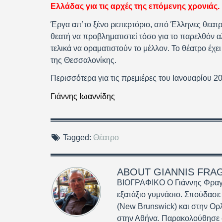
Ελλάδας για τις αρχές της επόμενης χρονιάς.
Έργα απ’το ξένο ρεπερτόριο, από Έλληνες θεατρ
θεατή να προβληματιστεί τόσο για το παρελθόν 
τελικά να οραματιστούν το μέλλον. Το θέατρο έχει
της Θεσσαλονίκης.
Περισσότερα για τις πρεμιέρες του Ιανουαρίου 2
Γιάννης Ιωαννίδης
Tagged:
Θέατρο
ABOUT
GIANNIS FRA
ΒΙΟΓΡΑΦΙΚΟ Ο Γιάννης Φραγκ
εξατάξιο γυμνάσιο. Σπούδασε
(New Brunswick) και στην Ορ
στην Αθήνα. Παρακολούθησε σ