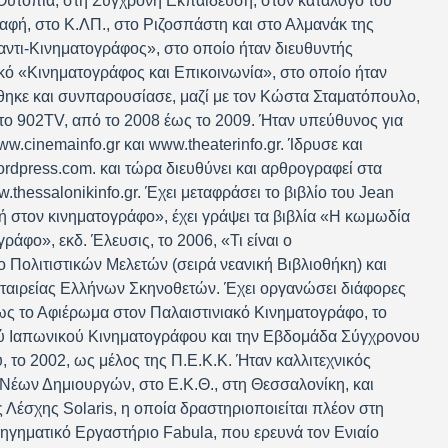
Ουτοπία, στη Σύγχρονη Εκπαίδευση, στον κατάλογο του
αφή, στο Κ.ΛΠ., στο Ριζοσπάστη και στο Αλμανάκ της
αντι-Κινηματογράφος», στο οποίο ήταν διευθυντής
ικό «Κινηματογράφος και Επικοινωνία», στο οποίο ήταν
ήθηκε και συνπαρουσίασε, μαζί με τον Κώστα Σταματόπουλο,
ο 902TV, από το 2008 έως το 2009. Ήταν υπεύθυνος για
w.cinemainfo.gr και www.theaterinfo.gr. Ίδρυσε και
wordpress.com. και τώρα διευθύνει και αρθρογραφεί στα
.thessalonikinfo.gr. Έχει μεταφράσει το βιβλίο του Jean
κή στον κινηματογράφο», έχει γράψει τα βιβλία «Η κωμωδία
ράφο», εκδ. Έλευσις, το 2006, «Τι είναι ο
ο Πολιτιστικών Μελετών (σειρά νεανική Βιβλιοθήκη) και
ταιρείας Ελλήνων Σκηνοθετών. Έχει οργανώσει διάφορες
ς το Αφιέρωμα στον Παλαιστινιακό Κινηματογράφο, το
ύ Ιαπωνικού Κινηματογράφου και την Εβδομάδα Σύγχρονου
το 2002, ως μέλος της Π.Ε.Κ.Κ. Ήταν καλλιτεχνικός
Νέων Δημιουργών, στο Ε.Κ.Θ., στη Θεσσαλονίκη, και
 Λέσχης Solaris, η οποία δραστηριοποιείται πλέον στη
ηγηματικό Εργαστήριο Fabula, που ερευνά τον Ενιαίο