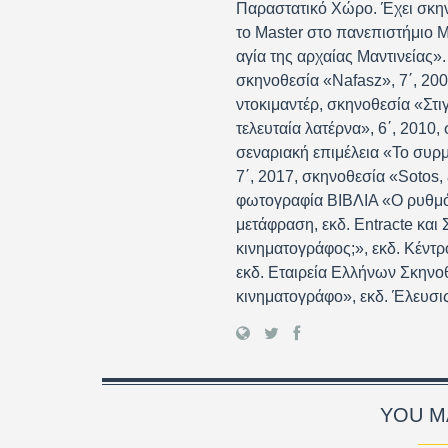
Παραστατικό Χώρο. Έχει σκηνο
το Master στο πανεπιστήμιο M
αγία της αρχαίας Μαντινείας»
σκηνοθεσία «Nafasz», 7΄, 200
ντοκιμαντέρ, σκηνοθεσία «Στι
τελευταία λατέρνα», 6΄, 2010,
σεναριακή επιμέλεια «Το συρμ
7΄, 2017, σκηνοθεσία «Sotos
φωτογραφία ΒΙΒΛΙΑ «Ο ρυθμός
μετάφραση, εκδ. Entracte και
κινηματογράφος;», εκδ. Κέντ
εκδ. Εταιρεία Ελλήνων Σκηνο
κινηματογράφο», εκδ. Έλευσι
YOU MA