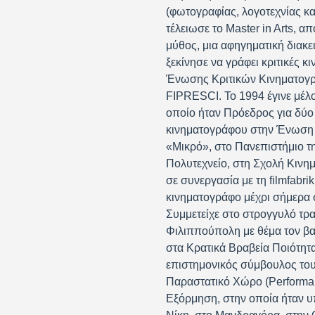
(φωτογραφίας, λογοτεχνίας κα
τέλειωσε το Master in Arts, απ
μύθος, μια αφηγηματική διακε
ξεκίνησε να γράφει κριτικές 
Ένωσης Κριτικών Κινηματογράφ
FIPRESCI. Το 1994 έγινε μέλο
οποίο ήταν Πρόεδρος για δύο 
κινηματογράφου στην Ένωση 
«Μικρό», στο Πανεπιστήμιο τ
Πολυτεχνείο, στη Σχολή Κινη
σε συνεργασία με τη filmfabri
κινηματογράφο μέχρι σήμερα σ
Συμμετείχε στο στρογγυλό τρ
Φιλιππούπολη με θέμα τον βαλ
στα Κρατικά Βραβεία Ποιότητα
επιστημονικός σύμβουλος του
Παραστατικό Χώρο (Performan
Εξόρμηση, στην οποία ήταν υπ