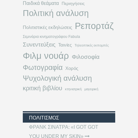
Παιδικά θεάματα
Περιηγήσεις
Πολιτική ανάλυση
Ρεπορτάζ
Πολιτιστικές εκδηλώσεις
Σεμινάρια κινηματογράφου Fabula
Συνεντεύξεις
Ταινίες
Τηλεοπτικές εκπομπές
Φιλμ νουάρ
Φιλοσοφία
Φωτογραφία
Χορός
Ψυχολογική ανάλυση
κριτική βιβλίου
κτηνιατρική
μαγειρική
ΠΟΛΙΤΙΣΜΌΣ
ΦΡΑΝΚ ΣΙΝΑΤΡΑ: «I GOT GOT
YOU UNDER MY SKIN»