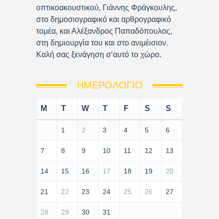
οπτικοακουστικού, Γιάννης Φράγκουλης,
στο δημοσιογραφικό και αρθρογραφικό
τομέα, και Αλέξανδρος Παπαδόπουλος,
στη δημιουργία του και στο ανιμέισιον.
Καλή σας ξενάγηση σ’αυτό το χώρο.
ΗΜΕΡΟΛΌΓΙΟ
M
T
W
T
F
S
S
1
2
3
4
5
6
7
8
9
10
11
12
13
14
15
16
17
18
19
20
21
22
23
24
25
26
27
28
29
30
31