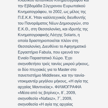
Κλασικού Ιαπωνικού Κινηματογράφου και
την Εβδομάδα Σύγχρονου Ευρωπαϊκού
Κινηματογράφου, το 2002, ως μέλος της
Π.Ε.Κ.Κ. Ήταν καλλιτεχνικός διευθυντής
του Πανοράματος Νέων Δημιουργών, στο
Ε.Κ.Θ., στη Θεσσαλονίκη, και ιδρυτής της
Κινηματογραφικής Λέσχης Solaris, η
οποία δραστηριοποιείται πλέον στη
Θεσσαλονίκη. Διευθύνει το Αφηγηματικό
Εργαστήριο Fabula, που ερευνά τον
Ενιαίο Παραστατικό Χώρο. Έχει
σκηνοθετήσει τρείς ταινίες μικρού μήκους,
οι δύο πτυχιακές για το Master στο
πανεπιστήμιο Middlesex, και την ταινία-
ντοκιμαντέρ μεγάλου μήκους, «Η αγία της
αρχαίας Μαντινείας». ΦΙΛΜΟΓΡΑΦΙΑ
«Μέσα από τις βιτρίνες», 8΄, 2009,
σκηνοθεσία «Nafasz», 7΄, 2009,
σκηνοθεσία «Η αγία της αρχαίας