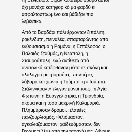
τη Βενιζέλου. Είχαν καλύτερο δρόμο αυτοί
όχι μονάχα κατηφορικό μα φαρδύ κι
ασφαλτοστρωμένο και βάδιζαν πιο
λεβέντικα.
Από το Βαρδάρι πάλι έρχονταν ξιπόλιτη,
ρακένδυτη, πειναλέα, σπαρταρώντας από
ενθουσιασμό η Ραμόνα, η Επτάλοφος, ο
Παλαιός Σταθμός, η Νεάπολη, η
Σταυρούπολη, ενώ αντίθετα από
ανατολικά κατέφθαναν μέσα σε σκόνη και
αλαλαγμό με τρομπέτες, παντιέρες,
λάβαρα και χωνιά η Τούμπα -η «Τούμπα-
Στάλινγκραντ» έλεγαν μόνοι τους-, η Αγία
Φωτεινή, η Ευαγγελίστρια, η Τριανδρία,
ακόμα και η τόσο μακρινή Καλαμαριά.
Πλημμύρισαν δρόμοι, πλατείες
πανζουρλισμός. Φιλιόμασταν,
αγκαλιαζόμασταν, χαϊδευόμασταν, δεν
ξέραμε τι λέμε από την ταραχή μας. Λέγαμε