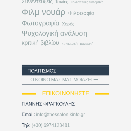
Συνεντεύξεις
Ταινίες
Τηλεοπτικές εκπομπές
Φιλμ νουάρ
Φιλοσοφία
Φωτογραφία
Χορός
Ψυχολογική ανάλυση
κριτική βιβλίου
κτηνιατρική
μαγειρική
ΠΟΛΙΤΙΣΜΌΣ
ΦΡΑΝΚ ΣΙΝΑΤΡΑ: «I GOT GOT
YOU UNDER MY SKIN»
ΕΠΙΚΟΙΝΩΝΉΣΤΕ
ΓΙΑΝΝΗΣ ΦΡΑΓΚΟΥΛΗΣ
Email:
info@thessalonikinfo.gr