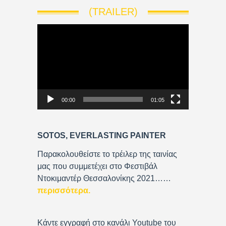
(TRAILER)
V
i
d
e
o
P
00:00
01:05
l
a
y
SOTOS, EVERLASTING PAINTER
e
r
Παρακολουθείστε το τρέιλερ της ταινίας
μας που συμμετέχει στο Φεστιβάλ
Ντοκιμαντέρ Θεσσαλονίκης 2021……
περισσότερα
.
Κάντε εγγραφή στο κανάλι Youtube του