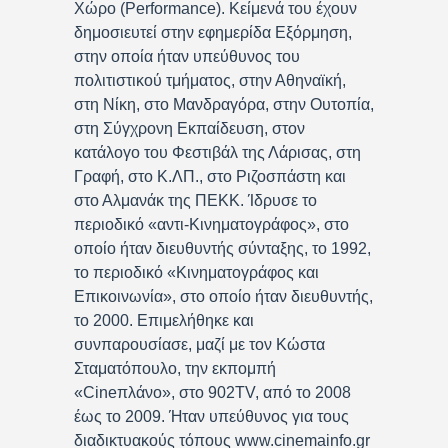
Χώρο (Performance). Κείμενά του έχουν
δημοσιευτεί στην εφημερίδα Εξόρμηση,
στην οποία ήταν υπεύθυνος του
πολιτιστικού τμήματος, στην Αθηναϊκή,
στη Νίκη, στο Μανδραγόρα, στην Ουτοπία,
στη Σύγχρονη Εκπαίδευση, στον
κατάλογο του Φεστιβάλ της Λάρισας, στη
Γραφή, στο Κ.ΛΠ., στο Ριζοσπάστη και
στο Αλμανάκ της ΠΕΚΚ. Ίδρυσε το
περιοδικό «αντι-Κινηματογράφος», στο
οποίο ήταν διευθυντής σύνταξης, το 1992,
το περιοδικό «Κινηματογράφος και
Επικοινωνία», στο οποίο ήταν διευθυντής,
το 2000. Επιμελήθηκε και
συνπαρουσίασε, μαζί με τον Κώστα
Σταματόπουλο, την εκπομπή
«Cineπλάνο», στο 902TV, από το 2008
έως το 2009. Ήταν υπεύθυνος για τους
διαδικτυακούς τόπους www.cinemainfo.gr