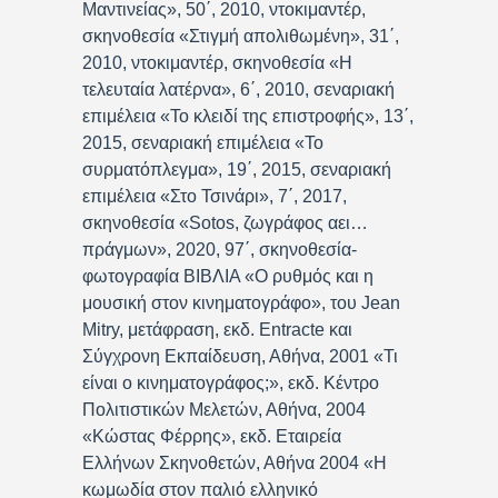
Μαντινείας», 50΄, 2010, ντοκιμαντέρ,
σκηνοθεσία «Στιγμή απολιθωμένη», 31΄,
2010, ντοκιμαντέρ, σκηνοθεσία «Η
τελευταία λατέρνα», 6΄, 2010, σεναριακή
επιμέλεια «Το κλειδί της επιστροφής», 13΄,
2015, σεναριακή επιμέλεια «Το
συρματόπλεγμα», 19΄, 2015, σεναριακή
επιμέλεια «Στο Τσινάρι», 7΄, 2017,
σκηνοθεσία «Sotos, ζωγράφος αει…
πράγμων», 2020, 97΄, σκηνοθεσία-
φωτογραφία ΒΙΒΛΙΑ «Ο ρυθμός και η
μουσική στον κινηματογράφο», του Jean
Mitry, μετάφραση, εκδ. Entracte και
Σύγχρονη Εκπαίδευση, Αθήνα, 2001 «Τι
είναι ο κινηματογράφος;», εκδ. Κέντρο
Πολιτιστικών Μελετών, Αθήνα, 2004
«Κώστας Φέρρης», εκδ. Εταιρεία
Ελλήνων Σκηνοθετών, Αθήνα 2004 «Η
κωμωδία στον παλιό ελληνικό