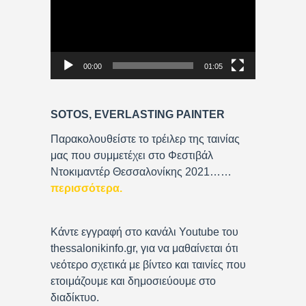
d
e
o
P
00:00
01:05
l
a
y
SOTOS, EVERLASTING PAINTER
e
r
Παρακολουθείστε το τρέιλερ της ταινίας
μας που συμμετέχει στο Φεστιβάλ
Ντοκιμαντέρ Θεσσαλονίκης 2021……
περισσότερα
.
Κάντε εγγραφή στο κανάλι Youtube του
thessalonikinfo.gr, για να μαθαίνεται ότι
νεότερο σχετικά με βίντεο και ταινίες που
ετοιμάζουμε και δημοσιεύουμε στο
διαδίκτυο.