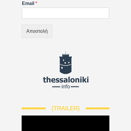
Email
*
Αποστολή
(TRAILER)
V
i