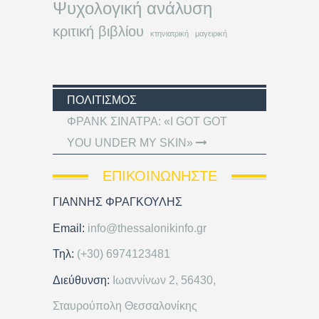
Ψυχολογική ανάλυση
κριτική βιβλίου
κτηνιατρική
μαγειρική
ΠΟΛΙΤΙΣΜΌΣ
ΦΡΑΝΚ ΣΙΝΑΤΡΑ: «I GOT GOT
YOU UNDER MY SKIN»
ΕΠΙΚΟΙΝΩΝΉΣΤΕ
ΓΙΑΝΝΗΣ ΦΡΑΓΚΟΥΛΗΣ
Email:
info@thessalonikinfo.gr
Τηλ:
(+30) 6974123481
Διεύθυνση:
Ιωαννίνων 2, 56430,
Σταυρούπολη Θεσσαλονίκης