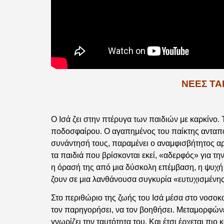
ΝΈΕΣ ΤΑ
Ο Ισά ζει στην πτέρυγα των παιδιών με καρκίνο. Τ
ποδοσφαίρου. Ο αγαπημένος του παίκτης ανταποκρ
συνάντησή τους, παραμένει ο αναμφισβήτητος αρ
τα παιδιά που βρίσκονται εκεί, «αδερφός» για τη
η όρασή της από μια δύσκολη επέμβαση, η ψυχή 
ζουν σε μια λανθάνουσα συγκυρία «ευτυχισμένης
Στο περιθώριο της ζωής του Ισά μέσα στο νοσοκομ
τον παρηγορήσει, να τον βοηθήσει. Μεταμορφώνετ
γνωρίζει την ταυτότητα του. Και έτσι έρχεται πι