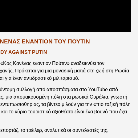
ΚΑΝΕΝΑΣ ΕΝΑΝΤΙΟΝ ΤΟΥ ΠΟΥΤΙΝ
ODY AGAINST PUTIN
 «Κος Κανένας εναντίον Πούτιν» αναδεικνύει τον
νής. Πρόκειται για μια μοναδική ματιά στη ζωή στη Ρωσία
ι για έναν αντιδραστικό μιλιταρισμό.
α σύντομη συλλογή από αποσπάσματα στο YouTube από
άς, μια απομακρυσμένη πόλη στα ρωσικά Ουράλια, γνωστή
 εντυπωσιοθηρίας, τα βίντεο μιλούν για την «πιο τοξική πόλη
αι το κύριο τουριστικό αξιοθέατο είναι ένα βουνό που έχει
επορτάζ, το τρέιλερ, αναλυτικά οι συντελεστές της,