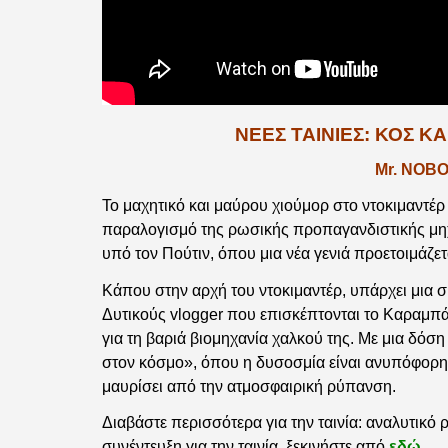
ΝΈΕΣ ΤΑΙΝΊΕΣ: ΚΟΣ 
Mr. NOB
Το μαχητικό και μαύρου χιούμορ στο ντοκιμαντέρ
παραλογισμό της ρωσικής προπαγανδιστικής μηχα
υπό τον Πούτιν, όπου μια νέα γενιά προετοιμάζετα
Κάπου στην αρχή του ντοκιμαντέρ, υπάρχει μι
Δυτικούς vlogger που επισκέπτονται το Καραμπ
για τη βαριά βιομηχανία χαλκού της. Με μια δόση
στον κόσμο», όπου η δυσοσμία είναι ανυπόφορη κ
μαυρίσει από την ατμοσφαιρική ρύπανση.
Διαβάστε περισσότερα για την ταινία: αναλυτικό ρ
συνέντευξη για την ταινία, ξεκινήστε από
εδώ
.