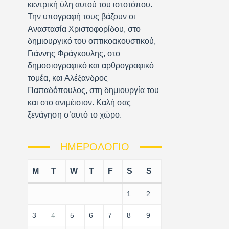
κεντρική ύλη αυτού του ιστοτόπου.
Την υπογραφή τους βάζουν οι
Αναστασία Χριστοφορίδου, στο
δημιουργικό του οπτικοακουστικού,
Γιάννης Φράγκουλης, στο
δημοσιογραφικό και αρθρογραφικό
τομέα, και Αλέξανδρος
Παπαδόπουλος, στη δημιουργία του
και στο ανιμέισιον. Καλή σας
ξενάγηση σ’αυτό το χώρο.
ΗΜΕΡΟΛΌΓΙΟ
M
T
W
T
F
S
S
1
2
3
4
5
6
7
8
9