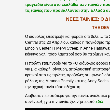
τραγωδία είναι στο «καλάθι» των ταινιών που
τις ταινίες που προβάλλονται στην Ελλάδα α
ΝΈΕΣ ΤΑΙΝΊΕΣ: Ο 
THE DEV
Ο διάβολος επέστρεψε και φοράει ό,τι θέλει… τ
Central στις 20 Απριλίου, καθώς η παγκόσμια π
Lincoln Center. Η Meryl Streep, η Anne Hathawa
κόκκινο χαλί, τόσο λαμπεροί όσο θα περίμενε καν
Η πρώτη ετυμηγορία για το «Ο διάβολος φοράει πρ
για μια καθαρή, σίγουρη, απολαυστική επιστροφή,
κριτικοί από τις πρώτες προβολές συμφωνούν ότ
ρόλους της Miranda Priestly και της Andy Sachs 
την αρχική ταινία τόσο αξέχαστη.
Διαβάστε περισσότερα για την ταινία: αναλυτικό ρ
συνέντευξη για την ταινία, ξεκινήστε από
εδώ
.