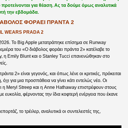
 προτείνονται για θέαση. Ας τα δούμε όμως αναλυτικά
υτή την εβδομάδα.
ΔΙΑΒΟΛΟΣ ΦΟΡΑΕΙ ΠΡΑΝΤΑ 2
IL WEARS PRADA 2
ο 2026. Το Big Apple μετατράπηκε επίσημα σε Runway
ρεμιέρα του «Ο διάβολος φοράει πράντα 2» κατέλαβε το
y, η Emily Blunt και ο Stanley Tucci επανενώθηκαν στο
είς.
άντα 2» είναι γεγονός, και όπως λένε οι κριτικές, πρόκειται
 όχι για μια προσπάθεια να γίνει κάτι εντελώς νέο. Οι
ι η Meryl Streep και η Anne Hathaway επιστρέφουν στους
με ευκολία, φέρνοντας την ίδια κοφτερή ενέργεια που έκανε
επορτάζ, το τρέιλερ, αναλυτικά οι συντελεστές της,