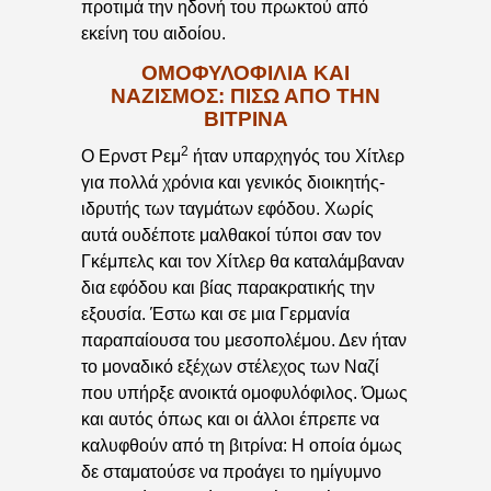
προτιμά την ηδονή του πρωκτού από
εκείνη του αιδοίου.
ΟΜΟΦΥΛΟΦΙΛΙΑ ΚΑΙ
ΝΑΖΙΣΜΟΣ: ΠΙΣΩ ΑΠΟ ΤΗΝ
ΒΙΤΡΙΝΑ
2
Ο Ερνστ Ρεμ
ήταν υπαρχηγός του Χίτλερ
για πολλά χρόνια και γενικός διοικητής-
ιδρυτής των ταγμάτων εφόδου. Χωρίς
αυτά ουδέποτε μαλθακοί τύποι σαν τον
Γκέμπελς και τον Χίτλερ θα καταλάμβαναν
δια εφόδου και βίας παρακρατικής την
εξουσία. Έστω και σε μια Γερμανία
παραπαίουσα του μεσοπολέμου. Δεν ήταν
το μοναδικό εξέχων στέλεχος των Ναζί
που υπήρξε ανοικτά ομοφυλόφιλος. Όμως
και αυτός όπως και οι άλλοι έπρεπε να
καλυφθούν από τη βιτρίνα: Η οποία όμως
δε σταματούσε να προάγει το ημίγυμνο