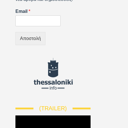
Email
*
Αποστολή
(TRAILER)
V
i