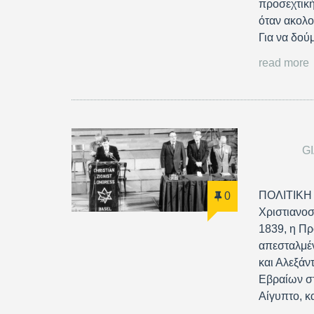
προσεχτική
όταν ακολο
Για να δού
read more
G
ΠΟΛΙΤΙΚ
0
Χριστιανοσ
1839, η Πρ
απεσταλμέν
και Αλεξάν
Εβραίων στ
Αίγυπτο, κ