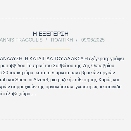
Η ΕΞΕΓΕΡΣΗ
IANNIS FRAGOULIS
ΠΟΛΙΤΙΚΉ
09/06/2025
ΑΝΑΛΥΣΗ Η ΚΑΤΑΙΓΙΔΑ ΤΟΥ ΑΛ ΑΚΣΑ Η εξέγερση: γράφει
αρασαββίδου Το πρωί του Σαββάτου της 7ης Οκτωβρίου
 6.30 τοπική ώρα, κατά τη διάρκεια των εβραϊκών αργιών
rah και Shemini Atzeret, μια μαζική επίθεση της Χαμάς και
ικρών συμμαχικών της οργανώσεων, γνωστή ως «καταιγίδα
σά» έλαβε χώρα,…