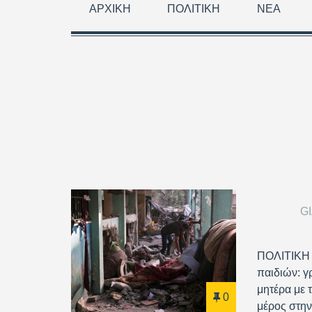
ΑΡΧΙΚΉ
ΠΟΛΙΤΙΚΉ
ΝΈΑ
G
ΠΟΛΙΤΙΚΗ
παιδιών: γ
μητέρα με τ
0
μέρος στην