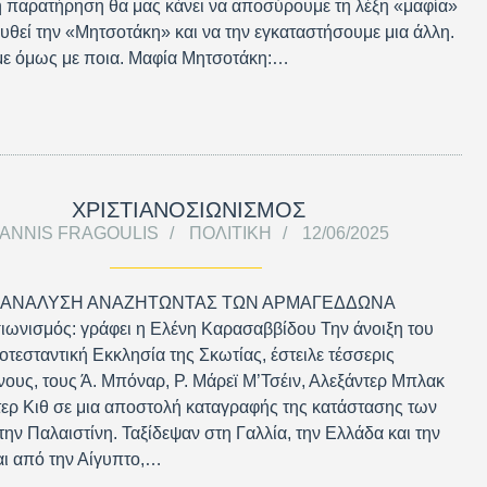
 παρατήρηση θα μας κάνει να αποσύρουμε τη λέξη «μαφία»
υθεί την «Μητσοτάκη» και να την εγκαταστήσουμε μια άλλη.
με όμως με ποια. Μαφία Μητσοτάκη:…
ΧΡΙΣΤΙΑΝΟΣΙΩΝΙΣΜΟΣ
IANNIS FRAGOULIS
ΠΟΛΙΤΙΚΉ
12/06/2025
Η ΑΝΑΛΥΣΗ ΑΝΑΖΗΤΩΝΤΑΣ ΤΩΝ ΑΡΜΑΓΕΔΔΩΝΑ
ιωνισμός: γράφει η Ελένη Καρασαββίδου Την άνοιξη του
οτεσταντική Εκκλησία της Σκωτίας, έστειλε τέσσερις
ους, τους Ά. Μπόναρ, Ρ. Μάρεϊ Μ’Τσέιν, Αλεξάντερ Μπλακ
τερ Κιθ σε μια αποστολή καταγραφής της κατάστασης των
ην Παλαιστίνη. Ταξίδεψαν στη Γαλλία, την Ελλάδα και την
αι από την Αίγυπτο,…