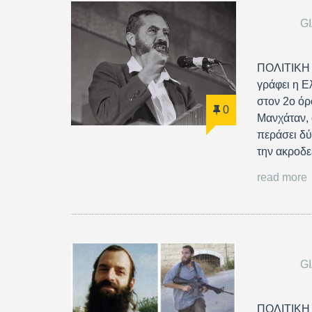
G
ΠΟΛΙΤΙΚΗ 
γράφει η Ε
στον 2ο όρ
0
Μανχάταν, ο
περάσει δύ
την ακροδε
read more
G
ΠΟΛΙΤΙΚΗ