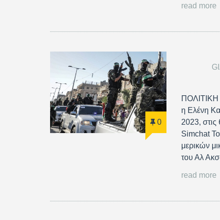
read more
G
ΠΟΛΙΤΙΚΗ 
η Ελένη Κ
2023, στις
0
Simchat To
μερικών μ
του Αλ Ακ
read more