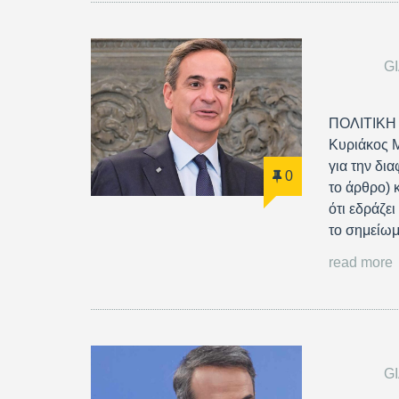
G
ΠΟΛΙΤΙΚΗ
Κυριάκος Μ
για την δι
0
το άρθρο) 
ότι εδράζε
το σημείωμ
read more
G