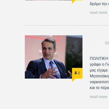
δρόμο την 
read more
G
ΠΟΛΙΤΙΚΗ
γράφει ο Γ
μας είχαμε
0
Μητσοτάκη 
ναρκισσιστ
και το πέρ
read more