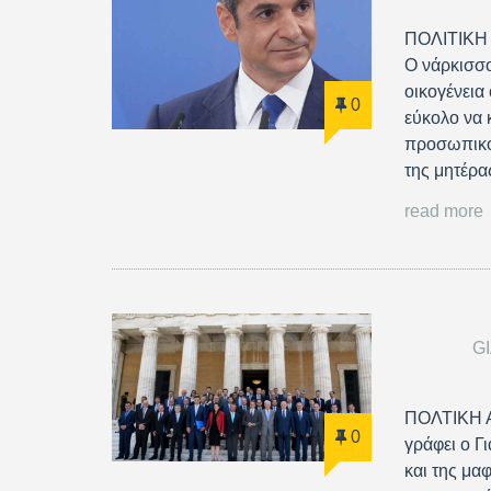
ΠΟΛΙΤΙΚΗ
Ο νάρκισσο
οικογένεια
0
εύκολο να 
προσωπικό
της μητέρα
read more
G
ΠΟΛΤΙΚΗ 
0
γράφει ο Γ
και της μαφ