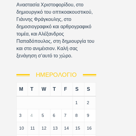
Αναστασία Χριστοφορίδου, στο
δημιουργικό του οπτικοακουστικού,
Γιάννης Φράγκουλης, στο
δημοσιογραφικό και αρθρογραφικό
τομέα, και Αλέξανδρος
Παπαδόπουλος, στη δημιουργία του
και στο ανιμέισιον. Καλή σας
ξενάγηση σ’αυτό το χώρο.
ΗΜΕΡΟΛΌΓΙΟ
M
T
W
T
F
S
S
1
2
3
4
5
6
7
8
9
10
11
12
13
14
15
16