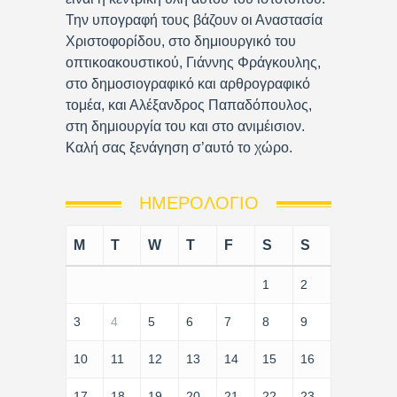
Την υπογραφή τους βάζουν οι Αναστασία
Χριστοφορίδου, στο δημιουργικό του
οπτικοακουστικού, Γιάννης Φράγκουλης,
στο δημοσιογραφικό και αρθρογραφικό
τομέα, και Αλέξανδρος Παπαδόπουλος,
στη δημιουργία του και στο ανιμέισιον.
Καλή σας ξενάγηση σ’αυτό το χώρο.
ΗΜΕΡΟΛΌΓΙΟ
M
T
W
T
F
S
S
1
2
3
4
5
6
7
8
9
10
11
12
13
14
15
16
17
18
19
20
21
22
23