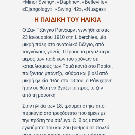
«Minor Swing», «Daphne», «Belleville»,
«Djangology», «Swing ’42», «Nuages».
Η ΠΑΙΔΙΚΗ ΤΟΥ ΗΛΙΚΙΑ
Ο Ζαν Τζάνγκο Ράινχαρντ γεννήθηκε στις
23 Ιανουαρίου 1910 στη Liberchies, μία
μικρή πόλη στο ανατολικό Βέλγιο, από
τσιγγάνους γονείς. Πέρασε το μεγαλύτερο
μέρος των παιδικών του χρόνων σε
καταυλισμούς των Ρομά κοντά στο Παρίσι,
παίζοντας μπάντζο, κιθάρα και βιολί από
μικρή ηλικία. Ήδη στα 13 του, ο Ράινχαρντ
ήταν σε θέση να βγάζει τα προς το ζην
από τη μουσική.
Στην ηλικία των 18, τραυματίστηκε από
πυρκαγιά στο τροχόσπιτο που έμενε με
την πρώτη του σύζυγο. Ο ίδιος υπέστη
εγκαύματα 1ου και 2ου βαθμού σε πολλά
μέρη του σώματός του, ενώ το τρίτο και