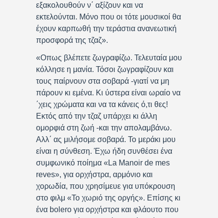
εξακολουθούν ν΄ αξίζουν και να
εκτελούνται. Μόνο που οι τότε μουσικοί θα
έχουν καρπωθή την τεράστια ανανεωτική
προσφορά της τζαζ».
«Οπως βλέπετε ζωγραφίζω. Τελευταία μου
κόλλησε η μανία. Τόσοι ζωγραφίζουν και
τους παίρνουν στα σοβαρά -γιατί να μη
πάρουν κι εμένα. Κι ύστερα είναι ωραίο να
΄χεις χρώματα και να τα κάνεις ό,τι θες!
Εκτός από την τζαζ υπάρχει κι άλλη
ομορφιά στη ζωή -και την απολαμβάνω.
Αλλ΄ ας μιλήσομε σοβαρά. Το μεράκι μου
είναι η σύνθεση. Έχω ήδη συνθέσει ένα
συμφωνικό ποίημα «La Μanoir de mes
reves», για ορχήστρα, αρμόνιο και
χορωδία, που χρησίμευε για υπόκρουση
στο φιλμ «Το χωριό της οργής». Επίσης κι
ένα bolero για ορχήστρα και φλάουτο που