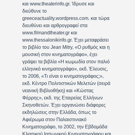
και www.theaterinfo.gr. Ίδρυσε και
διεύθυνε το
greeceactuality.wordpress.com. και τώρα
διευθύνει και αρθρογραφεί στα
www.filmandtheater.gr και
www.thessalonikinfo.gr. Έχει μεταφράσει
το βιβλίο του Jean Mitry, «Ο ρυθμός και η
μουσική στον κινηματογράφο», έχει
γράψει τα βιβλία «Η κωμωδία στον παλιό
ελληνικό κινηματογράφο», εκδ. Έλευσις,
το 2006, «Τι είναι ο κινηματογράφος;»,
εκδ. Κέντρο Πολιτιστικών Μελετών (σειρά
νεανική Βιβλιοθήκη) και «Κώστας
Φέρρης», εκδ. της Εταιρείας Ελλήνων
Σκηνοθετών. Έχει οργανώσει διάφορες
εκδηλώσεις στην Ελλάδα, όπως το
Αφιέρωμα στον Παλαιστινιακό
Κινηματογράφο, το 2002, την Εβδομάδα
Κλασικού Ιαπωνικού Κινηματογράφου και