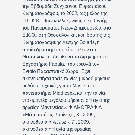
την Εβδομάδα Σύγχρονου Ευρωπαϊκού
Κινηματογράφου, το 2002, ως μέλος της
Π.Ε.Κ.Κ. Ήταν καλλιτεχνικός διευθυντής
του Πανοράματος Νέων Δημιουργών, στο
Ε.Κ.Θ., στη Θεσσαλονίκη, και ιδρυτής της
Κινηματογραφικής Λέσχης Solaris, η
οποία δραστηριοποιείται πλέον στη
Θεσσαλονίκη. Διευθύνει το Αφηγηματικό
Εργαστήριο Fabula, που ερευνά τον
Ενιαίο Παραστατικό Χώρο. Έχει
σκηνοθετήσει τρείς ταινίες μικρού μήκους,
οι δύο πτυχιακές για το Master στο
πανεπιστήμιο Middlesex, και την ταινία-
ντοκιμαντέρ μεγάλου μήκους, «Η αγία της
αρχαίας Μαντινείας». ΦΙΛΜΟΓΡΑΦΙΑ
«Μέσα από τις βιτρίνες», 8΄, 2009,
σκηνοθεσία «Nafasz», 7΄, 2009,
σκηνοθεσία «Η αγία της αρχαίας