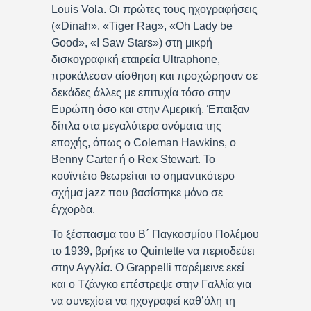
Louis Vola. Οι πρώτες τους ηχογραφήσεις
(«Dinah», «Tiger Rag», «Oh Lady be
Good», «I Saw Stars») στη μικρή
δισκογραφική εταιρεία Ultraphone,
προκάλεσαν αίσθηση και προχώρησαν σε
δεκάδες άλλες με επιτυχία τόσο στην
Ευρώπη όσο και στην Αμερική. Έπαιξαν
δίπλα στα μεγαλύτερα ονόματα της
εποχής, όπως ο Coleman Hawkins, ο
Benny Carter ή ο Rex Stewart. Το
κουϊντέτο θεωρείται το σημαντικότερο
σχήμα jazz που βασίστηκε μόνο σε
έγχορδα.
Το ξέσπασμα του Β΄ Παγκοσμίου Πολέμου
το 1939, βρήκε το Quintette να περιοδεύει
στην Αγγλία. Ο Grappelli παρέμεινε εκεί
και ο Τζάνγκο επέστρεψε στην Γαλλία για
να συνεχίσει να ηχογραφεί καθ’όλη τη