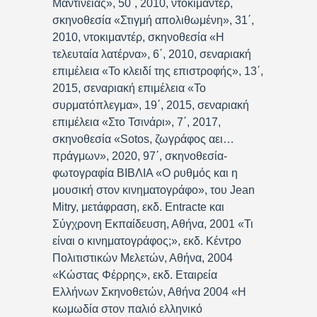
Μαντινείας», 50΄, 2010, ντοκιμαντέρ,
σκηνοθεσία «Στιγμή απολιθωμένη», 31΄,
2010, ντοκιμαντέρ, σκηνοθεσία «Η
τελευταία λατέρνα», 6΄, 2010, σεναριακή
επιμέλεια «Το κλειδί της επιστροφής», 13΄,
2015, σεναριακή επιμέλεια «Το
συρματόπλεγμα», 19΄, 2015, σεναριακή
επιμέλεια «Στο Τσινάρι», 7΄, 2017,
σκηνοθεσία «Sotos, ζωγράφος αει…
πράγμων», 2020, 97΄, σκηνοθεσία-
φωτογραφία ΒΙΒΛΙΑ «Ο ρυθμός και η
μουσική στον κινηματογράφο», του Jean
Mitry, μετάφραση, εκδ. Entracte και
Σύγχρονη Εκπαίδευση, Αθήνα, 2001 «Τι
είναι ο κινηματογράφος;», εκδ. Κέντρο
Πολιτιστικών Μελετών, Αθήνα, 2004
«Κώστας Φέρρης», εκδ. Εταιρεία
Ελλήνων Σκηνοθετών, Αθήνα 2004 «Η
κωμωδία στον παλιό ελληνικό