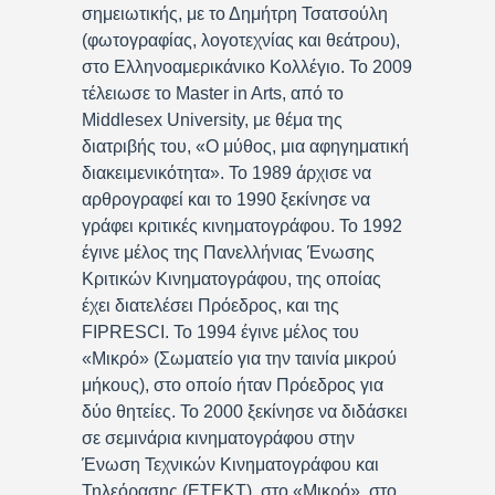
σημειωτικής, με το Δημήτρη Τσατσούλη
(φωτογραφίας, λογοτεχνίας και θεάτρου),
στο Ελληνοαμερικάνικο Κολλέγιο. Το 2009
τέλειωσε το Master in Arts, από το
Middlesex University, με θέμα της
διατριβής του, «Ο μύθος, μια αφηγηματική
διακειμενικότητα». Το 1989 άρχισε να
αρθρογραφεί και το 1990 ξεκίνησε να
γράφει κριτικές κινηματογράφου. Το 1992
έγινε μέλος της Πανελλήνιας Ένωσης
Κριτικών Κινηματογράφου, της οποίας
έχει διατελέσει Πρόεδρος, και της
FIPRESCI. Το 1994 έγινε μέλος του
«Μικρό» (Σωματείο για την ταινία μικρού
μήκους), στο οποίο ήταν Πρόεδρος για
δύο θητείες. Το 2000 ξεκίνησε να διδάσκει
σε σεμινάρια κινηματογράφου στην
Ένωση Τεχνικών Κινηματογράφου και
Τηλεόρασης (ΕΤΕΚΤ), στο «Μικρό», στο