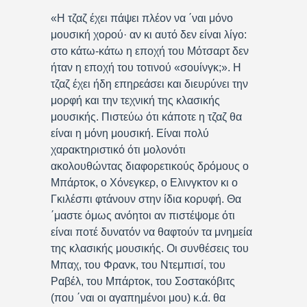
«Η τζαζ έχει πάψει πλέον να ΄ναι μόνο
μουσική χορού· αν κι αυτό δεν είναι λίγο:
στο κάτω-κάτω η εποχή του Μότσαρτ δεν
ήταν η εποχή του τοτινού «σουίνγκ;». Η
τζαζ έχει ήδη επηρεάσει και διευρύνει την
μορφή και την τεχνική της κλασικής
μουσικής. Πιστεύω ότι κάποτε η τζαζ θα
είναι η μόνη μουσική. Είναι πολύ
χαρακτηριστικό ότι μολονότι
ακολουθώντας διαφορετικούς δρόμους ο
Μπάρτοκ, ο Χόνεγκερ, ο Ελινγκτον κι ο
Γκιλέσπι φτάνουν στην ίδια κορυφή. Θα
΄μαστε όμως ανόητοι αν πιστέψομε ότι
είναι ποτέ δυνατόν να θαφτούν τα μνημεία
της κλασικής μουσικής. Οι συνθέσεις του
Μπαχ, του Φρανκ, του Ντεμπισί, του
Ραβέλ, του Μπάρτοκ, του Σοστακόβιτς
(που ΄ναι οι αγαπημένοι μου) κ.ά. θα