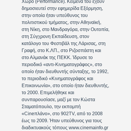
Χώρο (Performance). Κείμενά του έχουν
δημοσιευτεί στην εφημερίδα Εξόρμηση,
στην οποία ήταν υπεύθυνος του
πολιτιστικού τμήματος, στην Αθηναϊκή,
στη Νίκη, στο Μανδραγόρα, στην Ουτοπία,
στη Σύγχρονη Εκπαίδευση, στον
κατάλογο του Φεστιβάλ της Λάρισας, στη
Γραφή, στο Κ.ΛΠ., στο Ριζοσπάστη και
στο Αλμανάκ της ΠΕΚΚ. Ίδρυσε το
περιοδικό «αντι-Κινηματογράφος», στο
οποίο ήταν διευθυντής σύνταξης, το 1992,
το περιοδικό «Κινηματογράφος και
Επικοινωνία», στο οποίο ήταν διευθυντής,
το 2000. Επιμελήθηκε και
συνπαρουσίασε, μαζί με τον Κώστα
Σταματόπουλο, την εκπομπή
«Cineπλάνο», στο 902TV, από το 2008
έως το 2009. Ήταν υπεύθυνος για τους
διαδικτυακούς τόπους www.cinemainfo.gr