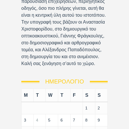
παρουσίαση επιχειρήσεων, περιηγητικός
οδηγός, όσο πιο πλήρης γίνεται, αυτή θα
είναι η κεντρική ύλη αυτού του ιστοτόπου.
Την υπογραφή τους βάζουν οι Αναστασία
Χριστοφορίδου, στο δημιουργικό του
οπτικοακουστικού, Γιάννης Φράγκουλης,
στο δημοσιογραφικό και αρθρογραφικό
τομέα, και Αλέξανδρος Παπαδόπουλος,
στη δημιουργία του και στο ανιμέισιον.
Καλή σας ξενάγηση σ’αυτό το χώρο.
ΗΜΕΡΟΛΌΓΙΟ
M
T
W
T
F
S
S
1
2
3
4
5
6
7
8
9