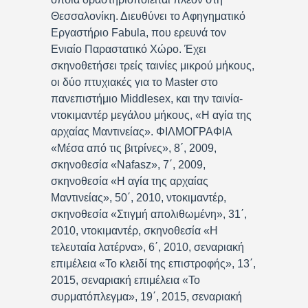
Θεσσαλονίκη. Διευθύνει το Αφηγηματικό
Εργαστήριο Fabula, που ερευνά τον
Ενιαίο Παραστατικό Χώρο. Έχει
σκηνοθετήσει τρείς ταινίες μικρού μήκους,
οι δύο πτυχιακές για το Master στο
πανεπιστήμιο Middlesex, και την ταινία-
ντοκιμαντέρ μεγάλου μήκους, «Η αγία της
αρχαίας Μαντινείας». ΦΙΛΜΟΓΡΑΦΙΑ
«Μέσα από τις βιτρίνες», 8΄, 2009,
σκηνοθεσία «Nafasz», 7΄, 2009,
σκηνοθεσία «Η αγία της αρχαίας
Μαντινείας», 50΄, 2010, ντοκιμαντέρ,
σκηνοθεσία «Στιγμή απολιθωμένη», 31΄,
2010, ντοκιμαντέρ, σκηνοθεσία «Η
τελευταία λατέρνα», 6΄, 2010, σεναριακή
επιμέλεια «Το κλειδί της επιστροφής», 13΄,
2015, σεναριακή επιμέλεια «Το
συρματόπλεγμα», 19΄, 2015, σεναριακή