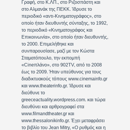
Γραφή, στο Κ.ΛΠ., στο Ριζοσπάστη και
στο Αλμανάκ της ΠΕΚΚ. Ίδρυσε το
περιοδικό «αντι-Κινηματογράφος», στο
οποίο ήταν διευθυντής σύνταξης, το 1992,
το περιοδικό «Κινηματογράφος και
Επικοινωνία», στο οποίο ήταν διευθυντής,
το 2000. Επιμελήθηκε και
συνπαρουσίασε, μαζί με τον Κώστα
Σταματόπουλο, την εκπομπή
«Cineπλάνο», στο 902TV, από το 2008
έως το 2009. Ήταν υπεύθυνος για τους
διαδικτυακούς τόπους www.cinemainfo.gr
και www.theaterinfo.gr. Ίδρυσε και
διεύθυνε το
greeceactuality.wordpress.com. και τώρα
διευθύνει και αρθρογραφεί στα
www.filmandtheater.gr και
www.thessalonikinfo.gr. Έχει μεταφράσει
το βιβλίο του Jean Mitry, «Ο ρυθμός και η