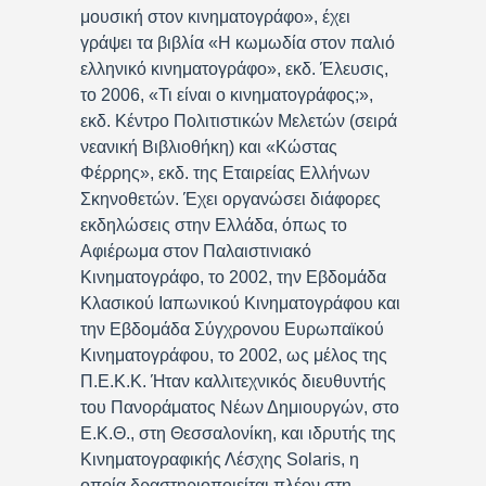
μουσική στον κινηματογράφο», έχει
γράψει τα βιβλία «Η κωμωδία στον παλιό
ελληνικό κινηματογράφο», εκδ. Έλευσις,
το 2006, «Τι είναι ο κινηματογράφος;»,
εκδ. Κέντρο Πολιτιστικών Μελετών (σειρά
νεανική Βιβλιοθήκη) και «Κώστας
Φέρρης», εκδ. της Εταιρείας Ελλήνων
Σκηνοθετών. Έχει οργανώσει διάφορες
εκδηλώσεις στην Ελλάδα, όπως το
Αφιέρωμα στον Παλαιστινιακό
Κινηματογράφο, το 2002, την Εβδομάδα
Κλασικού Ιαπωνικού Κινηματογράφου και
την Εβδομάδα Σύγχρονου Ευρωπαϊκού
Κινηματογράφου, το 2002, ως μέλος της
Π.Ε.Κ.Κ. Ήταν καλλιτεχνικός διευθυντής
του Πανοράματος Νέων Δημιουργών, στο
Ε.Κ.Θ., στη Θεσσαλονίκη, και ιδρυτής της
Κινηματογραφικής Λέσχης Solaris, η
οποία δραστηριοποιείται πλέον στη