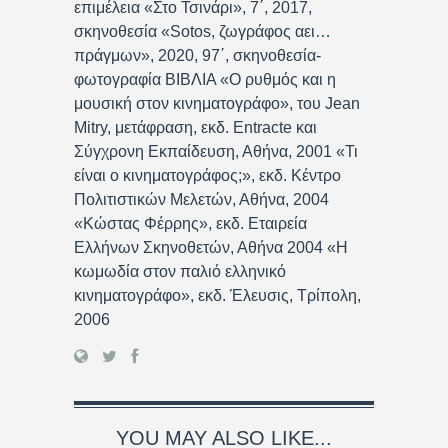
επιμέλεια «Στο Τσινάρι», 7΄, 2017,
σκηνοθεσία «Sotos, ζωγράφος αει…
πράγμων», 2020, 97΄, σκηνοθεσία-
φωτογραφία ΒΙΒΛΙΑ «Ο ρυθμός και η
μουσική στον κινηματογράφο», του Jean
Mitry, μετάφραση, εκδ. Entracte και
Σύγχρονη Εκπαίδευση, Αθήνα, 2001 «Τι
είναι ο κινηματογράφος;», εκδ. Κέντρο
Πολιτιστικών Μελετών, Αθήνα, 2004
«Κώστας Φέρρης», εκδ. Εταιρεία
Ελλήνων Σκηνοθετών, Αθήνα 2004 «Η
κωμωδία στον παλιό ελληνικό
κινηματογράφο», εκδ. Έλευσις, Τρίπολη,
2006
YOU MAY ALSO LIKE...