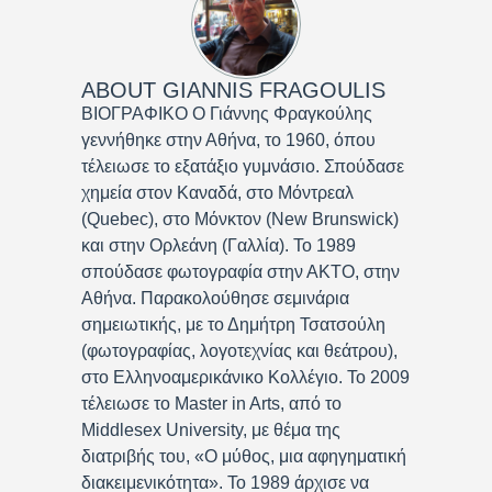
ABOUT
GIANNIS FRAGOULIS
ΒΙΟΓΡΑΦΙΚΟ Ο Γιάννης Φραγκούλης
γεννήθηκε στην Αθήνα, το 1960, όπου
τέλειωσε το εξατάξιο γυμνάσιο. Σπούδασε
χημεία στον Καναδά, στο Μόντρεαλ
(Quebec), στο Μόνκτον (New Brunswick)
και στην Ορλεάνη (Γαλλία). Το 1989
σπούδασε φωτογραφία στην ΑΚΤΟ, στην
Αθήνα. Παρακολούθησε σεμινάρια
σημειωτικής, με το Δημήτρη Τσατσούλη
(φωτογραφίας, λογοτεχνίας και θεάτρου),
στο Ελληνοαμερικάνικο Κολλέγιο. Το 2009
τέλειωσε το Master in Arts, από το
Middlesex University, με θέμα της
διατριβής του, «Ο μύθος, μια αφηγηματική
διακειμενικότητα». Το 1989 άρχισε να