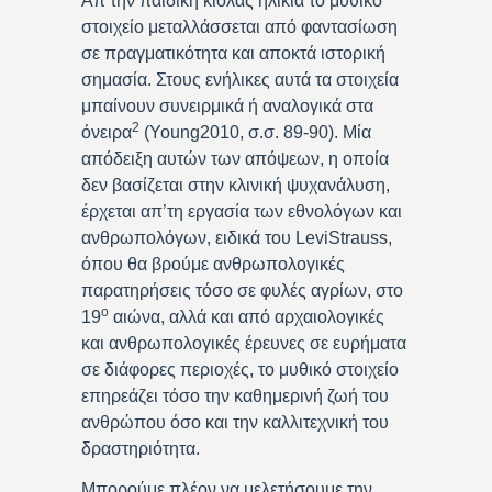
Απ’την παιδική κιόλας ηλικία το μυθικό
στοιχείο μεταλλάσσεται από φαντασίωση
σε πραγματικότητα και αποκτά ιστορική
σημασία. Στους ενήλικες αυτά τα στοιχεία
μπαίνουν συνειρμικά ή αναλογικά στα
2
όνειρα
(Young2010, σ.σ. 89-90). Μία
απόδειξη αυτών των απόψεων, η οποία
δεν βασίζεται στην κλινική ψυχανάλυση,
έρχεται απ’τη εργασία των εθνολόγων και
ανθρωπολόγων, ειδικά του LeviStrauss,
όπου θα βρούμε ανθρωπολογικές
παρατηρήσεις τόσο σε φυλές αγρίων, στο
ο
19
αιώνα, αλλά και από αρχαιολογικές
και ανθρωπολογικές έρευνες σε ευρήματα
σε διάφορες περιοχές, το μυθικό στοιχείο
επηρεάζει τόσο την καθημερινή ζωή του
ανθρώπου όσο και την καλλιτεχνική του
δραστηριότητα.
Μπορούμε πλέον να μελετήσουμε την