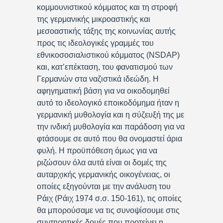
κομμουνιστικού κόμματος και τη στροφή
της γερμανικής μικροαστικής και
μεσοαστικής τάξης της κοινωνίας αυτής
προς τις ιδεολογικές γραμμές του
εθνικοσοσιαλιστικού κόμματος (NSDAP)
και, κατ’επέκταση, του φανατισμού των
Γερμανών στα ναζιστικά ιδεώδη. Η
αφηγηματική βάση για να οικοδομηθεί
αυτό το ιδεολογικό εποικοδόμημα ήταν η
γερμανική μυθολογία και η σύζευξή της με
την ινδική μυθολογία και παράδοση για να
φτάσουμε σε αυτό που θα ονομαστεί άρια
φυλή. Η προϋπόθεση όμως για να
ριζώσουν όλα αυτά είναι οι δομές της
αυταρχικής γερμανικής οικογένειας, οι
οποίες εξηγούνται με την ανάλυση του
Ράιχ (Ράιχ 1974 σ.σ. 150-161), τις οποίες
θα μπορούσαμε να τις συνοψίσουμε στις
συντηρητικές δομές που προτείνει η