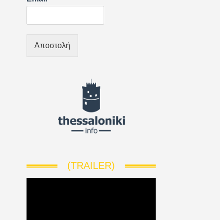
Αποστολή
(TRAILER)
V
i
d
e