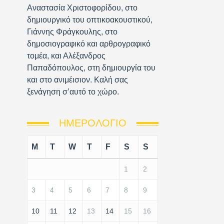
Αναστασία Χριστοφορίδου, στο
δημιουργικό του οπτικοακουστικού,
Γιάννης Φράγκουλης, στο
δημοσιογραφικό και αρθρογραφικό
τομέα, και Αλέξανδρος
Παπαδόπουλος, στη δημιουργία του
και στο ανιμέισιον. Καλή σας
ξενάγηση σ’αυτό το χώρο.
ΗΜΕΡΟΛΌΓΙΟ
M
T
W
T
F
S
S
1
2
3
4
5
6
7
8
9
10
11
12
13
14
15
16