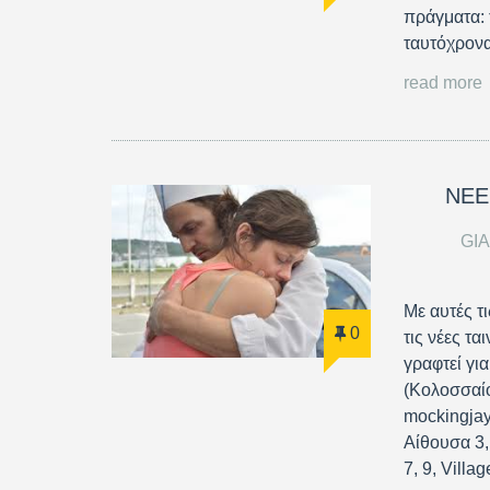
πράγματα: 
ταυτόχρονα
read more
ΝΕΕ
GI
Με αυτές τ
0
τις νέες τα
γραφτεί γι
(Κολοσσαί
mockingjay
Αίθουσα 3,
7, 9, Vill