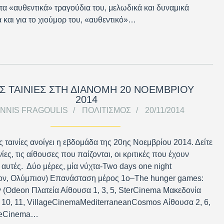
τα «αυθεντικά» τραγούδια του, μελωδικά και δυναμικά
 και για το χιούμορ του, «αυθεντικό»…
Σ ΤΑΙΝΙΕΣ ΣΤΗ ΔΙΑΝΟΜΗ 20 ΝΟΕΜΒΡΙΟΥ
2014
ANNIS FRAGOULIS
ΠΟΛΙΤΙΣΜΌΣ
20/11/2014
ις ταινίες ανοίγει η εβδομάδα της 20ης Νοεμβρίου 2014. Δείτε
ινίες, τις αίθουσες που παίζονται, οι κριτικές που έχουν
α αυτές. Δύο μέρες, μία νύχτα-Two days one night
ον, Ολύμπιον) Επανάσταση μέρος 1ο–The hunger games:
 (Odeon Πλατεία Αίθουσα 1, 3, 5, SterCinema Μακεδονία
 10, 11, VillageCinemaMediterraneanCosmos Αίθουσα 2, 6,
ageCinema…