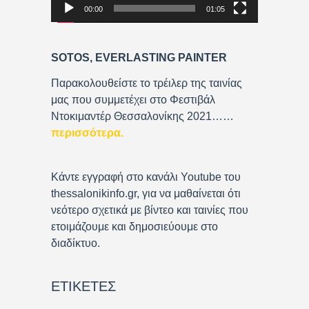
00:00
01:05
l
a
y
SOTOS, EVERLASTING PAINTER
e
r
Παρακολουθείστε το τρέιλερ της ταινίας
μας που συμμετέχει στο Φεστιβάλ
Ντοκιμαντέρ Θεσσαλονίκης 2021……
περισσότερα
.
Κάντε εγγραφή στο κανάλι Youtube του
thessalonikinfo.gr, για να μαθαίνεται ότι
νεότερο σχετικά με βίντεο και ταινίες που
ετοιμάζουμε και δημοσιεύουμε στο
διαδίκτυο.
ΕΤΙΚΈΤΕΣ