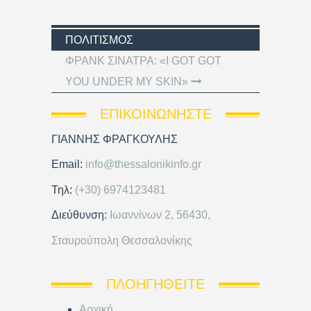
ΠΟΛΙΤΙΣΜΌΣ
ΦΡΑΝΚ ΣΙΝΑΤΡΑ: «I GOT GOT
YOU UNDER MY SKIN»
ΕΠΙΚΟΙΝΩΝΉΣΤΕ
ΓΙΑΝΝΗΣ ΦΡΑΓΚΟΥΛΗΣ
Email:
info@thessalonikinfo.gr
Τηλ:
(+30) 6974123481
Διεύθυνση:
Ιωαννίνων 2, 56430,
Σταυρούπολη Θεσσαλονίκης
ΠΛΟΗΓΗΘΕΊΤΕ
Αρχική