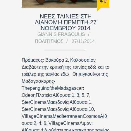
0
ΝΕΕΣ ΤΑΙΝΙΕΣ ΣΤΗ
ΔΙΑΝΟΜΗ ΠΕΜΠΤΗ 27
ΝΟΕΜΒΡΙΟΥ 2014
GIANNIS FRAGOULIS
ΠΟΛΙΤΙΣΜΌΣ
27/11/2014
Πρόμαχος: Βακούρα 2, Κολοσσαίον
Διαβάστε την κριτική της ταινίας εδώ και το
τρέιλερ της ταινίας εδώ Οι πιγκουίνοι της
Μαδαγασκάρης-
ThepenguinoftheMadagascar:
OdeonΠλατεία Αίθουσα 1, 3, 5, 7,
SterCinemaΜακεδονία Αίθουσα 1,
SterCinemaΜακεδονία Αίθουσα 10,
VillageCinemaMediterraneanCosmosΑίθ
ουσα 2, 4, 6, VillageCinemaΛιμάνι
Αίθουσα 4 Διαβάστε την κριτική της ταινίας