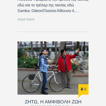
εδώ και το τρέιλερ της ταινίας εδώ
Samba: OdeonΠλατεία Αίθουσα 4,…
read more
0
ΖΗΤΩ, Η ΑΜΦΙΒΟΛΗ ΖΩΗ