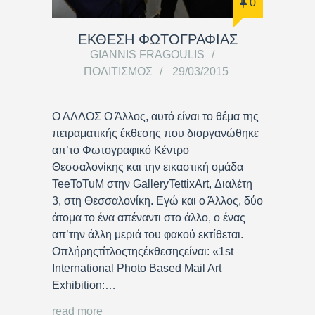
0
ΕΚΘΕΣΗ ΦΩΤΟΓΡΑΦΙΑΣ
GIANNIS FRAGOULIS
ΠΟΛΙΤΙΣΜΌΣ
29/03/2015
Ο ΑΛΛΟΣ Ο Άλλος, αυτό είναι το θέμα της
πειραματικής έκθεσης που διοργανώθηκε
απ’το Φωτογραφικό Κέντρο
Θεσσαλονίκης και την εικαστική ομάδα
TeeToTuM στην GalleryTettixArt, Διαλέτη
3, στη Θεσσαλονίκη. Εγώ και ο Άλλος, δύο
άτομα το ένα απέναντι στο άλλο, ο ένας
απ’την άλλη μεριά του φακού εκτίθεται.
Οπλήρηςτίτλοςτηςέκθεσηςείναι: «1st
International Photo Based Mail Art
Exhibition:…
read more