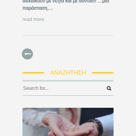
διεκδικούν με νύχια και με δόντια!!! …μια
παράσταση,…
read more
ΑΝΑΖΉΤΗΣΗ