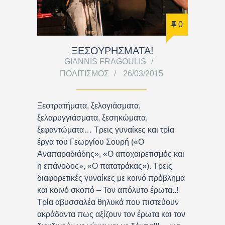
0
ΞΕΣΟΥΡΗΣΜΑΤΑ!
GIANNIS FRAGOULIS
ΠΟΛΙΤΙΣΜΌΣ
26/03/2015
Ξεστρατήματα, ξελογιάσματα,
ξελαρυγγιάσματα, ξεσηκώματα,
ξεφαντώματα… Τρεις γυναίκες και τρία
έργα του Γεωργίου Σουρή («Ο
Αναπαραδιάδης», «Ο αποχαιρετισμός και
η επάνοδος», «Ο πατατράκας»). Τρεις
διαφορετικές γυναίκες με κοινό πρόβλημα
και κοινό σκοπό – Τον απόλυτο έρωτα..!
Τρία αβυσσαλέα θηλυκά που πιστεύουν
ακράδαντα πως αξίζουν τον έρωτα και τον