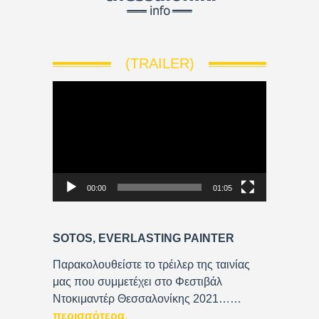
(TRAILER)
V
i
d
e
o
P
00:00
01:05
l
a
y
SOTOS, EVERLASTING PAINTER
e
r
Παρακολουθείστε το τρέιλερ της ταινίας
μας που συμμετέχει στο Φεστιβάλ
Ντοκιμαντέρ Θεσσαλονίκης 2021……
περισσότερα
.