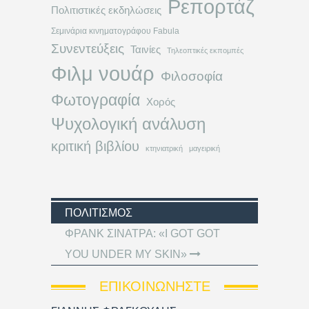
Ρεπορτάζ
Πολιτιστικές εκδηλώσεις
Σεμινάρια κινηματογράφου Fabula
Συνεντεύξεις
Ταινίες
Τηλεοπτικές εκπομπές
Φιλμ νουάρ
Φιλοσοφία
Φωτογραφία
Χορός
Ψυχολογική ανάλυση
κριτική βιβλίου
κτηνιατρική
μαγειρική
ΠΟΛΙΤΙΣΜΌΣ
ΦΡΑΝΚ ΣΙΝΑΤΡΑ: «I GOT GOT
YOU UNDER MY SKIN»
ΕΠΙΚΟΙΝΩΝΉΣΤΕ