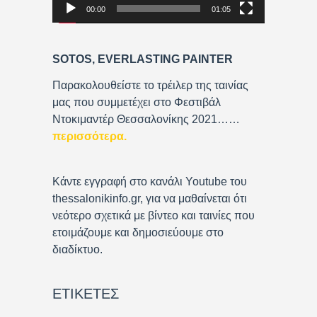
00:00
01:05
l
a
y
SOTOS, EVERLASTING PAINTER
e
r
Παρακολουθείστε το τρέιλερ της ταινίας
μας που συμμετέχει στο Φεστιβάλ
Ντοκιμαντέρ Θεσσαλονίκης 2021……
περισσότερα
.
Κάντε εγγραφή στο κανάλι Youtube του
thessalonikinfo.gr, για να μαθαίνεται ότι
νεότερο σχετικά με βίντεο και ταινίες που
ετοιμάζουμε και δημοσιεύουμε στο
διαδίκτυο.
ΕΤΙΚΈΤΕΣ