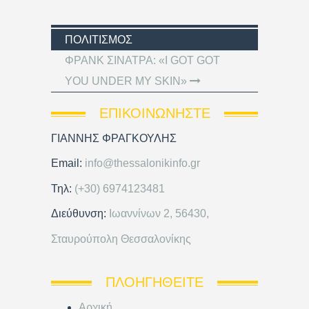
ΠΟΛΙΤΙΣΜΌΣ
ΦΡΑΝΚ ΣΙΝΑΤΡΑ: «I GOT GOT
YOU UNDER MY SKIN»
ΕΠΙΚΟΙΝΩΝΉΣΤΕ
ΓΙΑΝΝΗΣ ΦΡΑΓΚΟΥΛΗΣ
Email:
info@thessalonikinfo.gr
Τηλ:
(+30) 6974123481
Διεύθυνση:
Ιωαννίνων 2, 56430,
Σταυρούπολη Θεσσαλονίκης
ΠΛΟΗΓΗΘΕΊΤΕ
Αρχική