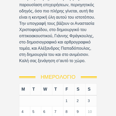
παρουσίαση επιχειρήσεων, περιηγητικός
οδηγός, όσο πιο πλήρης γίνεται, αυτή θα
είναι η κεντρική ύλη αυτού του ιστοτόπου.
Την υπογραφή τους βάζουν οι Αναστασία
Χριστοφορίδου, στο δημιουργικό του
οπτικοακουστικού, Γιάννης Φράγκουλης,
στο δημοσιογραφικό και αρθρογραφικό
τομέα, και Αλέξανδρος Παπαδόπουλος,
στη δημιουργία του και στο ανιμέισιον.
Καλή σας ξενάγηση σ’αυτό το χώρο.
ΗΜΕΡΟΛΌΓΙΟ
M
T
W
T
F
S
S
1
2
3
4
5
6
7
8
9
10