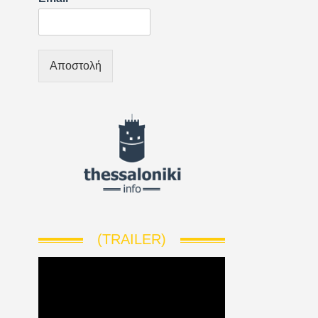
Αποστολή
(TRAILER)
V
i
d
e