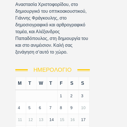
Αναστασία Χριστοφορίδου, στο
δημιουργικό του οπτικοακουστικού,
Γιάννης Φράγκουλης, στο
δημοσιογραφικό και αρθρογραφικό
τομέα, και Αλέξανδρος
Παπαδόπουλος, στη δημιουργία του
και στο ανιμέισιον. Καλή σας
ξενάγηση σ’αυτό το χώρο.
ΗΜΕΡΟΛΌΓΙΟ
M
T
W
T
F
S
S
1
2
3
4
5
6
7
8
9
10
11
12
13
14
15
16
17