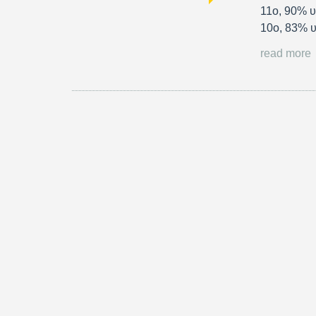
11ο, 90% υ
10ο, 83% 
read more