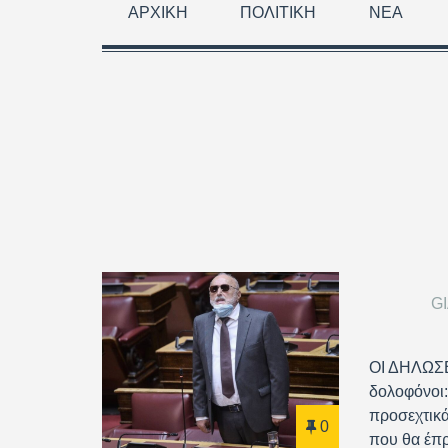
ΑΡΧΙΚΉ
ΠΟΛΙΤΙΚΉ
ΝΈΑ
G
ΟΙ ΔΗΛΩΣ
δολοφόνοι:
προσεχτικά
0
που θα έπρ