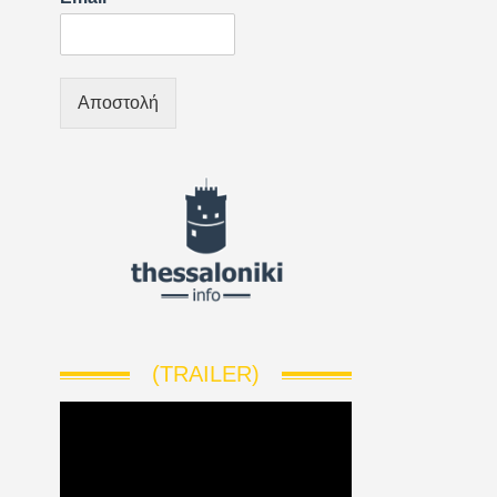
Αποστολή
(TRAILER)
V
i
d
e