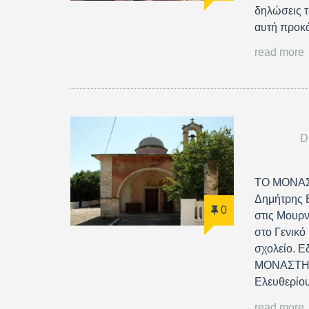
δηλώσεις τ
αυτή προκ
read more
D
ΤΟ ΜΟΝΑΣΤ
Δημήτρης Β
0
στις Μουρν
στο Γενικό
σχολείο. Ε
ΜΟΝΑΣΤΗΡΙ
Ελευθερίο
read more