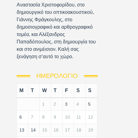
Αναστασία Χριστοφορίδου, στο
δημιουργικό του οπτικοακουστικού,
Γιάννης Φράγκουλης, στο
δημοσιογραφικό και αρθρογραφικό
τομέα, και Αλέξανδρος
Παπαδόπουλος, στη δημιουργία του
και στο ανιμέισιον. Καλή σας
ξενάγηση σ’αυτό το χώρο.
ΗΜΕΡΟΛΌΓΙΟ
M
T
W
T
F
S
S
1
2
3
4
5
6
7
8
9
10
11
12
13
14
15
16
17
18
19