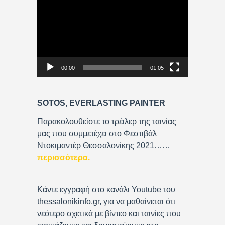
i
d
e
o
P
00:00
01:05
l
a
y
SOTOS, EVERLASTING PAINTER
e
r
Παρακολουθείστε το τρέιλερ της ταινίας
μας που συμμετέχει στο Φεστιβάλ
Ντοκιμαντέρ Θεσσαλονίκης 2021……
περισσότερα
.
Κάντε εγγραφή στο κανάλι Youtube του
thessalonikinfo.gr, για να μαθαίνεται ότι
νεότερο σχετικά με βίντεο και ταινίες που