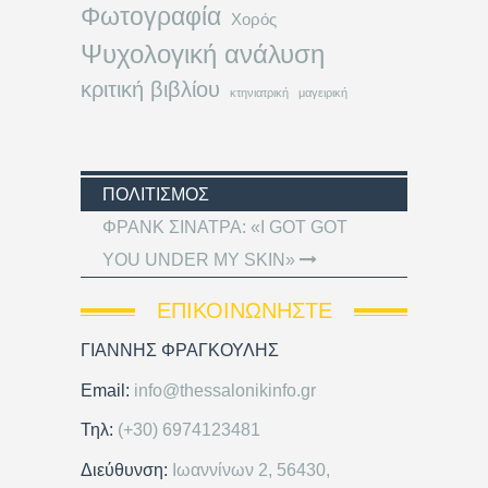
Φωτογραφία
Χορός
Ψυχολογική ανάλυση
κριτική βιβλίου
κτηνιατρική
μαγειρική
ΠΟΛΙΤΙΣΜΌΣ
ΦΡΑΝΚ ΣΙΝΑΤΡΑ: «I GOT GOT
YOU UNDER MY SKIN»
ΕΠΙΚΟΙΝΩΝΉΣΤΕ
ΓΙΑΝΝΗΣ ΦΡΑΓΚΟΥΛΗΣ
Email:
info@thessalonikinfo.gr
Τηλ:
(+30) 6974123481
Διεύθυνση:
Ιωαννίνων 2, 56430,