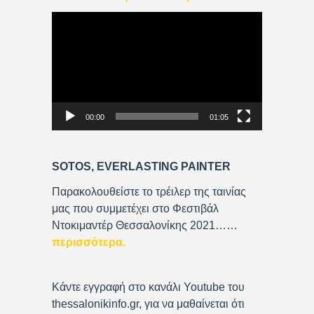
V
i
d
e
o
P
00:00
01:05
l
a
y
SOTOS, EVERLASTING PAINTER
e
r
Παρακολουθείστε το τρέιλερ της ταινίας
μας που συμμετέχει στο Φεστιβάλ
Ντοκιμαντέρ Θεσσαλονίκης 2021……
περισσότερα
.
Κάντε εγγραφή στο κανάλι Youtube του
thessalonikinfo.gr, για να μαθαίνεται ότι