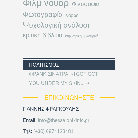
Φιλμ νουάρ
Φιλοσοφία
Φωτογραφία
Χορός
Ψυχολογική ανάλυση
κριτική βιβλίου
κτηνιατρική
μαγειρική
ΠΟΛΙΤΙΣΜΌΣ
ΦΡΑΝΚ ΣΙΝΑΤΡΑ: «I GOT GOT
YOU UNDER MY SKIN»
ΕΠΙΚΟΙΝΩΝΉΣΤΕ
ΓΙΑΝΝΗΣ ΦΡΑΓΚΟΥΛΗΣ
Email:
info@thessalonikinfo.gr
Τηλ:
(+30) 6974123481