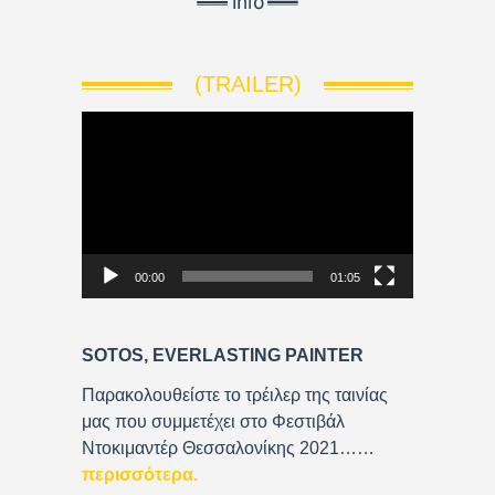
(TRAILER)
V
i
d
e
o
P
00:00
01:05
l
a
y
SOTOS, EVERLASTING PAINTER
e
r
Παρακολουθείστε το τρέιλερ της ταινίας
μας που συμμετέχει στο Φεστιβάλ
Ντοκιμαντέρ Θεσσαλονίκης 2021……
περισσότερα
.