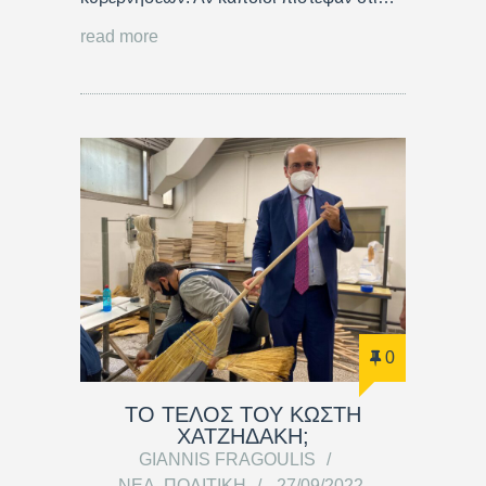
read more
0
ΤΟ ΤΕΛΟΣ ΤΟΥ ΚΩΣΤΗ
ΧΑΤΖΗΔΑΚΗ;
GIANNIS FRAGOULIS
ΝΈΑ
,
ΠΟΛΙΤΙΚΉ
27/09/2022