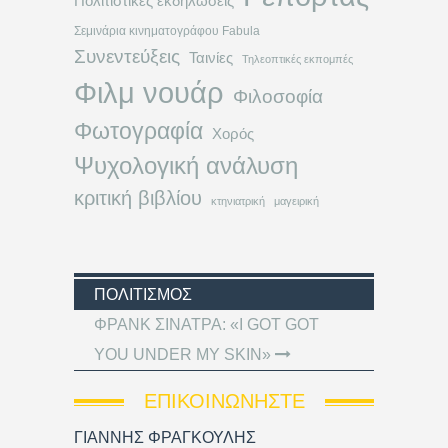
Πολιτιστικές εκδηλώσεις
Σεμινάρια κινηματογράφου Fabula
Συνεντεύξεις
Ταινίες
Τηλεοπτικές εκπομπές
Φιλμ νουάρ
Φιλοσοφία
Φωτογραφία
Χορός
Ψυχολογική ανάλυση
κριτική βιβλίου
κτηνιατρική
μαγειρική
ΠΟΛΙΤΙΣΜΌΣ
ΦΡΑΝΚ ΣΙΝΑΤΡΑ: «I GOT GOT
YOU UNDER MY SKIN»
ΕΠΙΚΟΙΝΩΝΉΣΤΕ
ΓΙΑΝΝΗΣ ΦΡΑΓΚΟΥΛΗΣ