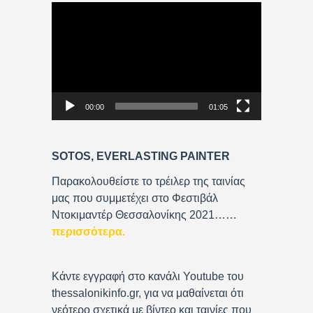
V
i
d
e
o
P
00:00
01:05
l
a
y
SOTOS, EVERLASTING PAINTER
e
r
Παρακολουθείστε το τρέιλερ της ταινίας
μας που συμμετέχει στο Φεστιβάλ
Ντοκιμαντέρ Θεσσαλονίκης 2021……
περισσότερα
.
Κάντε εγγραφή στο κανάλι Youtube του
thessalonikinfo.gr, για να μαθαίνεται ότι
νεότερο σχετικά με βίντεο και ταινίες που