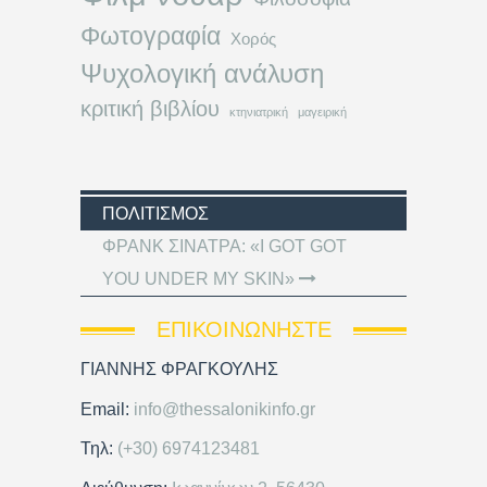
Φωτογραφία
Χορός
Ψυχολογική ανάλυση
κριτική βιβλίου
κτηνιατρική
μαγειρική
ΠΟΛΙΤΙΣΜΌΣ
ΦΡΑΝΚ ΣΙΝΑΤΡΑ: «I GOT GOT
YOU UNDER MY SKIN»
ΕΠΙΚΟΙΝΩΝΉΣΤΕ
ΓΙΑΝΝΗΣ ΦΡΑΓΚΟΥΛΗΣ
Email:
info@thessalonikinfo.gr
Τηλ:
(+30) 6974123481