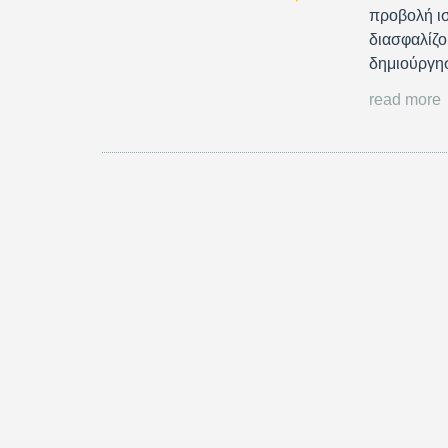
προβολή ισ
διασφαλίζο
δημιούργησ
read more