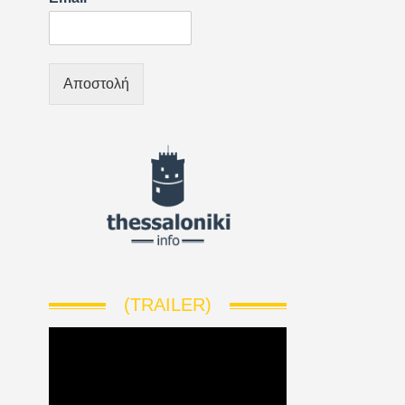
Αποστολή
(TRAILER)
V
i
d
e