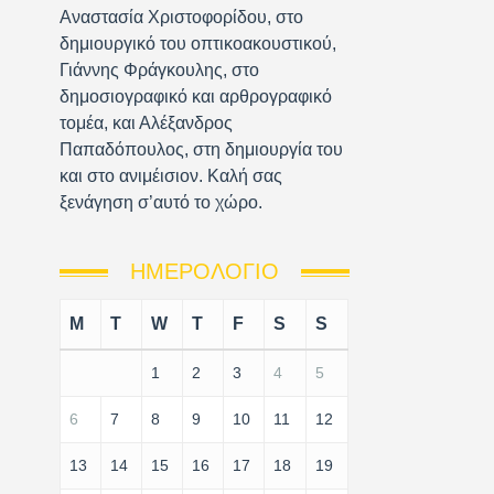
Αναστασία Χριστοφορίδου, στο
δημιουργικό του οπτικοακουστικού,
Γιάννης Φράγκουλης, στο
δημοσιογραφικό και αρθρογραφικό
τομέα, και Αλέξανδρος
Παπαδόπουλος, στη δημιουργία του
και στο ανιμέισιον. Καλή σας
ξενάγηση σ’αυτό το χώρο.
ΗΜΕΡΟΛΌΓΙΟ
M
T
W
T
F
S
S
1
2
3
4
5
6
7
8
9
10
11
12
13
14
15
16
17
18
19