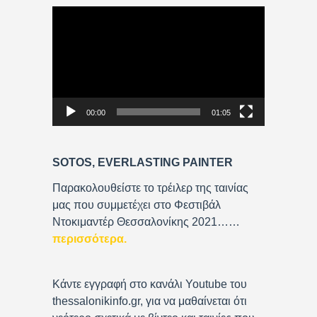
V
i
d
e
o
P
00:00
01:05
l
a
y
SOTOS, EVERLASTING PAINTER
e
r
Παρακολουθείστε το τρέιλερ της ταινίας
μας που συμμετέχει στο Φεστιβάλ
Ντοκιμαντέρ Θεσσαλονίκης 2021……
περισσότερα
.
Κάντε εγγραφή στο κανάλι Youtube του
thessalonikinfo.gr, για να μαθαίνεται ότι