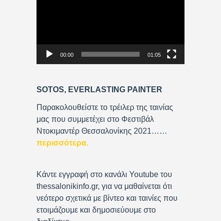
d
e
o
P
00:00
01:05
l
a
y
SOTOS, EVERLASTING PAINTER
e
r
Παρακολουθείστε το τρέιλερ της ταινίας
μας που συμμετέχει στο Φεστιβάλ
Ντοκιμαντέρ Θεσσαλονίκης 2021……
περισσότερα
.
Κάντε εγγραφή στο κανάλι Youtube του
thessalonikinfo.gr, για να μαθαίνεται ότι
νεότερο σχετικά με βίντεο και ταινίες που
ετοιμάζουμε και δημοσιεύουμε στο