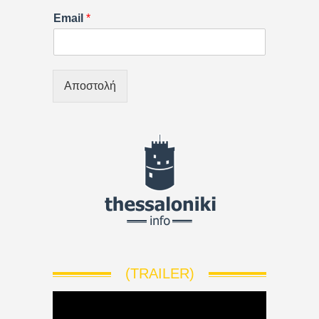
Email
*
Αποστολή
(TRAILER)
V
i