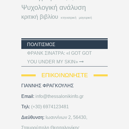
Ψυχολογική ανάλυση
κριτική βιβλίου
κτηνιατρική
μαγειρική
ΠΟΛΙΤΙΣΜΌΣ
ΦΡΑΝΚ ΣΙΝΑΤΡΑ: «I GOT GOT
YOU UNDER MY SKIN»
ΕΠΙΚΟΙΝΩΝΉΣΤΕ
ΓΙΑΝΝΗΣ ΦΡΑΓΚΟΥΛΗΣ
Email:
info@thessalonikinfo.gr
Τηλ:
(+30) 6974123481
Διεύθυνση:
Ιωαννίνων 2, 56430,
Σταυρούπολη Θεσσαλονίκης