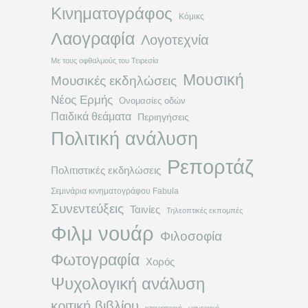
Κινηματογράφος
Κόμικς
Λαογραφία
Λογοτεχνία
Με τους οφθαλμούς του Τειρεσία
Μουσική
Μουσικές εκδηλώσεις
Νέος Ερμής
Ονομασίες οδών
Παιδικά θεάματα
Περιηγήσεις
Πολιτική ανάλυση
Ρεπορτάζ
Πολιτιστικές εκδηλώσεις
Σεμινάρια κινηματογράφου Fabula
Συνεντεύξεις
Ταινίες
Τηλεοπτικές εκπομπές
Φιλμ νουάρ
Φιλοσοφία
Φωτογραφία
Χορός
Ψυχολογική ανάλυση
κριτική βιβλίου
κτηνιατρική
μαγειρική