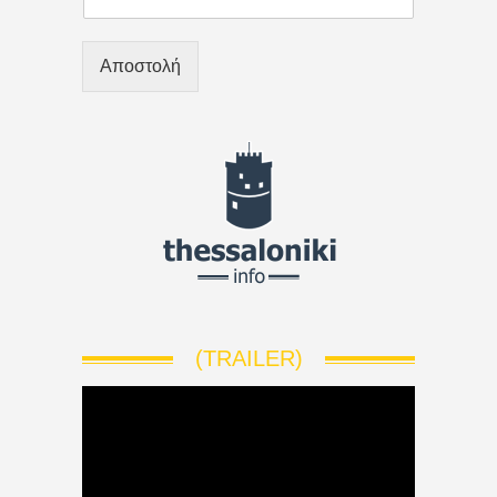
Αποστολή
(TRAILER)
V
i
d
e