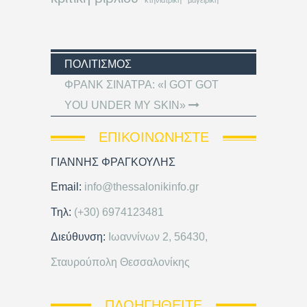
ΠΟΛΙΤΙΣΜΌΣ
ΦΡΑΝΚ ΣΙΝΑΤΡΑ: «I GOT GOT
YOU UNDER MY SKIN»
ΕΠΙΚΟΙΝΩΝΉΣΤΕ
ΓΙΑΝΝΗΣ ΦΡΑΓΚΟΥΛΗΣ
Email:
info@thessalonikinfo.gr
Τηλ:
(+30) 6974123481
Διεύθυνση:
Ιωαννίνων 2, 56430,
Σταυρούπολη Θεσσαλονίκης
ΠΛΟΗΓΗΘΕΊΤΕ