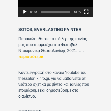
o
P
00:00
01:05
l
a
y
SOTOS, EVERLASTING PAINTER
e
r
Παρακολουθείστε το τρέιλερ της ταινίας
μας που συμμετέχει στο Φεστιβάλ
Ντοκιμαντέρ Θεσσαλονίκης 2021……
περισσότερα
.
Κάντε εγγραφή στο κανάλι Youtube του
thessalonikinfo.gr, για να μαθαίνεται ότι
νεότερο σχετικά με βίντεο και ταινίες που
ετοιμάζουμε και δημοσιεύουμε στο
διαδίκτυο.