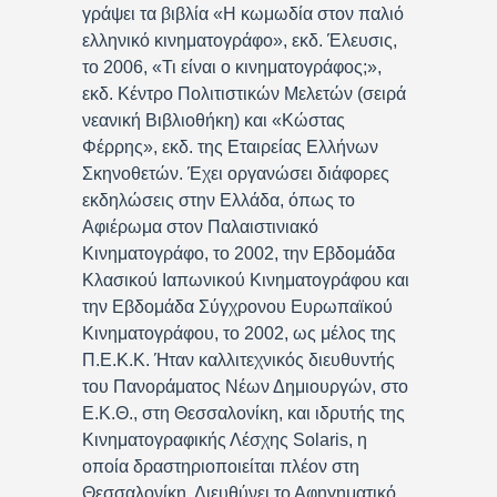
γράψει τα βιβλία «Η κωμωδία στον παλιό
ελληνικό κινηματογράφο», εκδ. Έλευσις,
το 2006, «Τι είναι ο κινηματογράφος;»,
εκδ. Κέντρο Πολιτιστικών Μελετών (σειρά
νεανική Βιβλιοθήκη) και «Κώστας
Φέρρης», εκδ. της Εταιρείας Ελλήνων
Σκηνοθετών. Έχει οργανώσει διάφορες
εκδηλώσεις στην Ελλάδα, όπως το
Αφιέρωμα στον Παλαιστινιακό
Κινηματογράφο, το 2002, την Εβδομάδα
Κλασικού Ιαπωνικού Κινηματογράφου και
την Εβδομάδα Σύγχρονου Ευρωπαϊκού
Κινηματογράφου, το 2002, ως μέλος της
Π.Ε.Κ.Κ. Ήταν καλλιτεχνικός διευθυντής
του Πανοράματος Νέων Δημιουργών, στο
Ε.Κ.Θ., στη Θεσσαλονίκη, και ιδρυτής της
Κινηματογραφικής Λέσχης Solaris, η
οποία δραστηριοποιείται πλέον στη
Θεσσαλονίκη. Διευθύνει το Αφηγηματικό