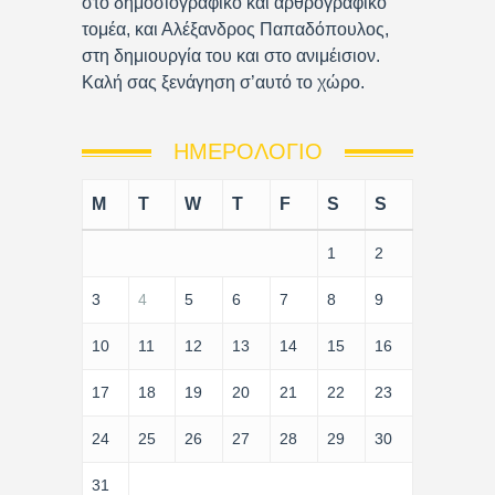
στο δημοσιογραφικό και αρθρογραφικό
τομέα, και Αλέξανδρος Παπαδόπουλος,
στη δημιουργία του και στο ανιμέισιον.
Καλή σας ξενάγηση σ’αυτό το χώρο.
ΗΜΕΡΟΛΌΓΙΟ
M
T
W
T
F
S
S
1
2
3
4
5
6
7
8
9
10
11
12
13
14
15
16
17
18
19
20
21
22
23
24
25
26
27
28
29
30
31