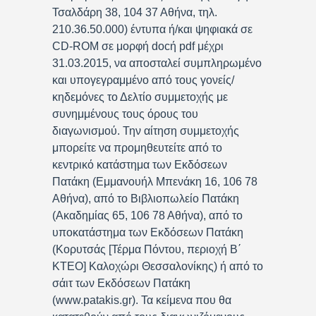
Τσαλδάρη 38, 104 37 Αθήνα, τηλ.
210.36.50.000) έντυπα ή/και ψηφιακά σε
CD-ROM σε μορφή docή pdf μέχρι
31.03.2015, να αποσταλεί συμπληρωμένο
και υπογεγραμμένο από τους γονείς/
κηδεμόνες το Δελτίο συμμετοχής με
συνημμένους τους όρους του
διαγωνισμού. Την αίτηση συμμετοχής
μπορείτε να προμηθευτείτε από το
κεντρικό κατάστημα των Εκδόσεων
Πατάκη (Εμμανουήλ Μπενάκη 16, 106 78
Αθήνα), από το Βιβλιοπωλείο Πατάκη
(Ακαδημίας 65, 106 78 Αθήνα), από το
υποκατάστημα των Εκδόσεων Πατάκη
(Κορυτσάς [Τέρμα Πόντου, περιοχή Β΄
ΚΤΕΟ] Καλοχώρι Θεσσαλονίκης) ή από το
σάιτ των Εκδόσεων Πατάκη
(www.patakis.gr). Τα κείμενα που θα