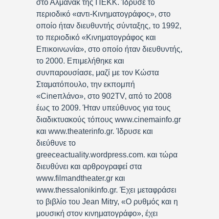
στο Αλμανάκ της ΠΕΚΚ. Ίδρυσε το
περιοδικό «αντι-Κινηματογράφος», στο
οποίο ήταν διευθυντής σύνταξης, το 1992,
το περιοδικό «Κινηματογράφος και
Επικοινωνία», στο οποίο ήταν διευθυντής,
το 2000. Επιμελήθηκε και
συνπαρουσίασε, μαζί με τον Κώστα
Σταματόπουλο, την εκπομπή
«Cineπλάνο», στο 902TV, από το 2008
έως το 2009. Ήταν υπεύθυνος για τους
διαδικτυακούς τόπους www.cinemainfo.gr
και www.theaterinfo.gr. Ίδρυσε και
διεύθυνε το
greeceactuality.wordpress.com. και τώρα
διευθύνει και αρθρογραφεί στα
www.filmandtheater.gr και
www.thessalonikinfo.gr. Έχει μεταφράσει
το βιβλίο του Jean Mitry, «Ο ρυθμός και η
μουσική στον κινηματογράφο», έχει