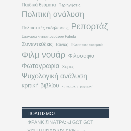
Παιδικά θεάματα
Περιηγήσεις
Πολιτική ανάλυση
Ρεπορτάζ
Πολιτιστικές εκδηλώσεις
Σεμινάρια κινηματογράφου Fabula
Συνεντεύξεις
Ταινίες
Τηλεοπτικές εκπομπές
Φιλμ νουάρ
Φιλοσοφία
Φωτογραφία
Χορός
Ψυχολογική ανάλυση
κριτική βιβλίου
κτηνιατρική
μαγειρική
ΠΟΛΙΤΙΣΜΌΣ
ΦΡΑΝΚ ΣΙΝΑΤΡΑ: «I GOT GOT