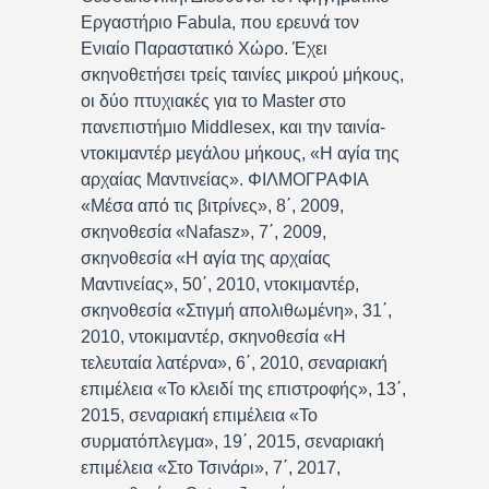
Εργαστήριο Fabula, που ερευνά τον
Ενιαίο Παραστατικό Χώρο. Έχει
σκηνοθετήσει τρείς ταινίες μικρού μήκους,
οι δύο πτυχιακές για το Master στο
πανεπιστήμιο Middlesex, και την ταινία-
ντοκιμαντέρ μεγάλου μήκους, «Η αγία της
αρχαίας Μαντινείας». ΦΙΛΜΟΓΡΑΦΙΑ
«Μέσα από τις βιτρίνες», 8΄, 2009,
σκηνοθεσία «Nafasz», 7΄, 2009,
σκηνοθεσία «Η αγία της αρχαίας
Μαντινείας», 50΄, 2010, ντοκιμαντέρ,
σκηνοθεσία «Στιγμή απολιθωμένη», 31΄,
2010, ντοκιμαντέρ, σκηνοθεσία «Η
τελευταία λατέρνα», 6΄, 2010, σεναριακή
επιμέλεια «Το κλειδί της επιστροφής», 13΄,
2015, σεναριακή επιμέλεια «Το
συρματόπλεγμα», 19΄, 2015, σεναριακή
επιμέλεια «Στο Τσινάρι», 7΄, 2017,