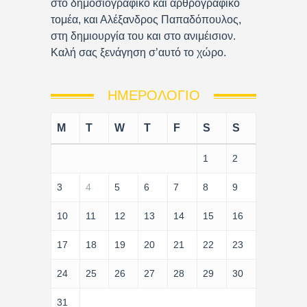
στο δημοσιογραφικό και αρθρογραφικό
τομέα, και Αλέξανδρος Παπαδόπουλος,
στη δημιουργία του και στο ανιμέισιον.
Καλή σας ξενάγηση σ’αυτό το χώρο.
ΗΜΕΡΟΛΌΓΙΟ
M
T
W
T
F
S
S
1
2
3
4
5
6
7
8
9
10
11
12
13
14
15
16
17
18
19
20
21
22
23
24
25
26
27
28
29
30
31