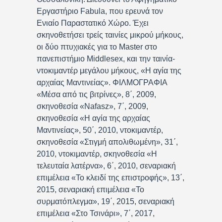
Εργαστήριο Fabula, που ερευνά τον
Ενιαίο Παραστατικό Χώρο. Έχει
σκηνοθετήσει τρείς ταινίες μικρού μήκους,
οι δύο πτυχιακές για το Master στο
πανεπιστήμιο Middlesex, και την ταινία-
ντοκιμαντέρ μεγάλου μήκους, «Η αγία της
αρχαίας Μαντινείας». ΦΙΛΜΟΓΡΑΦΙΑ
«Μέσα από τις βιτρίνες», 8΄, 2009,
σκηνοθεσία «Nafasz», 7΄, 2009,
σκηνοθεσία «Η αγία της αρχαίας
Μαντινείας», 50΄, 2010, ντοκιμαντέρ,
σκηνοθεσία «Στιγμή απολιθωμένη», 31΄,
2010, ντοκιμαντέρ, σκηνοθεσία «Η
τελευταία λατέρνα», 6΄, 2010, σεναριακή
επιμέλεια «Το κλειδί της επιστροφής», 13΄,
2015, σεναριακή επιμέλεια «Το
συρματόπλεγμα», 19΄, 2015, σεναριακή
επιμέλεια «Στο Τσινάρι», 7΄, 2017,