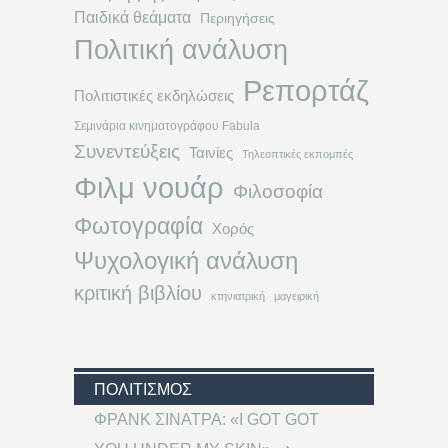
Παιδικά θεάματα
Περιηγήσεις
Πολιτική ανάλυση
Ρεπορτάζ
Πολιτιστικές εκδηλώσεις
Σεμινάρια κινηματογράφου Fabula
Συνεντεύξεις
Ταινίες
Τηλεοπτικές εκπομπές
Φιλμ νουάρ
Φιλοσοφία
Φωτογραφία
Χορός
Ψυχολογική ανάλυση
κριτική βιβλίου
κτηνιατρική
μαγειρική
ΠΟΛΙΤΙΣΜΌΣ
ΦΡΑΝΚ ΣΙΝΑΤΡΑ: «I GOT GOT