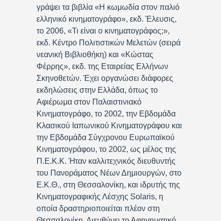
γράψει τα βιβλία «Η κωμωδία στον παλιό
ελληνικό κινηματογράφο», εκδ. Έλευσις,
το 2006, «Τι είναι ο κινηματογράφος;»,
εκδ. Κέντρο Πολιτιστικών Μελετών (σειρά
νεανική Βιβλιοθήκη) και «Κώστας
Φέρρης», εκδ. της Εταιρείας Ελλήνων
Σκηνοθετών. Έχει οργανώσει διάφορες
εκδηλώσεις στην Ελλάδα, όπως το
Αφιέρωμα στον Παλαιστινιακό
Κινηματογράφο, το 2002, την Εβδομάδα
Κλασικού Ιαπωνικού Κινηματογράφου και
την Εβδομάδα Σύγχρονου Ευρωπαϊκού
Κινηματογράφου, το 2002, ως μέλος της
Π.Ε.Κ.Κ. Ήταν καλλιτεχνικός διευθυντής
του Πανοράματος Νέων Δημιουργών, στο
Ε.Κ.Θ., στη Θεσσαλονίκη, και ιδρυτής της
Κινηματογραφικής Λέσχης Solaris, η
οποία δραστηριοποιείται πλέον στη
Θεσσαλονίκη. Διευθύνει το Αφηγηματικό