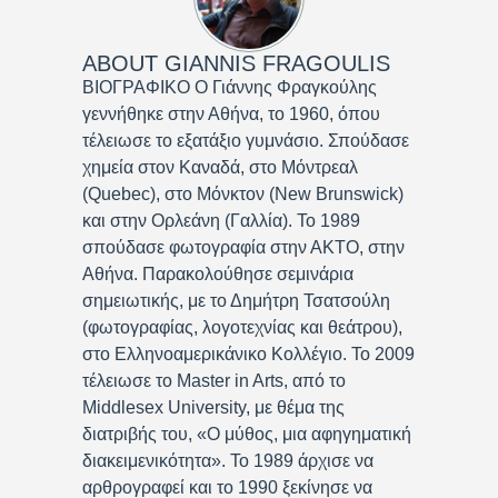
ABOUT
GIANNIS FRAGOULIS
ΒΙΟΓΡΑΦΙΚΟ Ο Γιάννης Φραγκούλης
γεννήθηκε στην Αθήνα, το 1960, όπου
τέλειωσε το εξατάξιο γυμνάσιο. Σπούδασε
χημεία στον Καναδά, στο Μόντρεαλ
(Quebec), στο Μόνκτον (New Brunswick)
και στην Ορλεάνη (Γαλλία). Το 1989
σπούδασε φωτογραφία στην ΑΚΤΟ, στην
Αθήνα. Παρακολούθησε σεμινάρια
σημειωτικής, με το Δημήτρη Τσατσούλη
(φωτογραφίας, λογοτεχνίας και θεάτρου),
στο Ελληνοαμερικάνικο Κολλέγιο. Το 2009
τέλειωσε το Master in Arts, από το
Middlesex University, με θέμα της
διατριβής του, «Ο μύθος, μια αφηγηματική
διακειμενικότητα». Το 1989 άρχισε να
αρθρογραφεί και το 1990 ξεκίνησε να