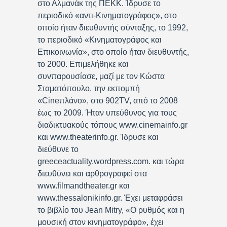
στο Αλμανάκ της ΠΕΚΚ. Ίδρυσε το
περιοδικό «αντι-Κινηματογράφος», στο
οποίο ήταν διευθυντής σύνταξης, το 1992,
το περιοδικό «Κινηματογράφος και
Επικοινωνία», στο οποίο ήταν διευθυντής,
το 2000. Επιμελήθηκε και
συνπαρουσίασε, μαζί με τον Κώστα
Σταματόπουλο, την εκπομπή
«Cineπλάνο», στο 902TV, από το 2008
έως το 2009. Ήταν υπεύθυνος για τους
διαδικτυακούς τόπους www.cinemainfo.gr
και www.theaterinfo.gr. Ίδρυσε και
διεύθυνε το
greeceactuality.wordpress.com. και τώρα
διευθύνει και αρθρογραφεί στα
www.filmandtheater.gr και
www.thessalonikinfo.gr. Έχει μεταφράσει
το βιβλίο του Jean Mitry, «Ο ρυθμός και η
μουσική στον κινηματογράφο», έχει