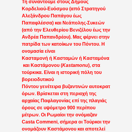
Τη συναντούμε στους Δήμους
Κορδελιού-Ευόσμου (από Στρατηγού
Αλεξάνδρου Παπάγου έως
Παπαφλέσσα) και Νεάπολης-Συκεών
(από την Ελευθερίου Βενιζέλου έως την
Ανδρέα Παπανδρέου). Μας φέρνει στην
πατρίδα των κατοίκων του Πόντου. Η
ονομασία είναι
Κασταμονή ή Κασταμών ή Κασταμόνα
και Καστάμονου (
Kastamonu
), στα
τούρκικα. Είναι η ιστορική πόλη του
βορειοδυτικού
Πόντου γενέτειρα βυζαντινών αυτοκρατ
όρων. Βρίσκεται στη περιοχή της
αρχαίας Παφλαγονίας επί της πλαγιάς
όρους σε υψόμετρο 900 περίπου
μέτρων. Οι Ρωμαίοι την ονόμαζαν
Casta Commeni, σήμερα οι Τούρκοι την
ονομάζουν Καστάμονου και αποτελεί