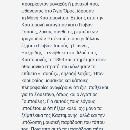
προέρχονταν μοναχός ή μοναχοί που,
φθάνοντας στο Άγιο Όρος, ίδρυσαν
τη Μονή Κασταμονίτου. Επίσης από την
Κασταμονή καταγόταν και ο Γιοβάν
Τσαούς, λαϊκός συνθέτης ρεμπέτικων
τραγουδιών. Σε ένα τέτοιο περιβάλλον
έζησε ο Γιοβάν Τσαούς ή Γιάννης
Εϊτζιρίδης. Γεννήθηκε στο βιλαέτι της
Κασταμονής το 1893 και υπηρέτησε στον
οθωμανικό στρατό, του κόλλησαν το
επίθετο «Τσαούς», δηλαδή λοχίας. Ήταν
κορυφαίος μουσικός και κάποιες
πληροφορίες αναφέρουν ότι έχει παίξει και
για το Σουλτάνο, όπως και ο Αγάπιος
Τομπούλης. Για αυτούς τους λόγους
υποθέτουμε ότι ήξερε καλά, όχι μόνο τα
ζεϊμπέκικα της Κασταμονής, αλλά και την
υπόλοιπη μουσική παράδοση του τόπου
του. Ποια από αυτή την παράδοση πήρε