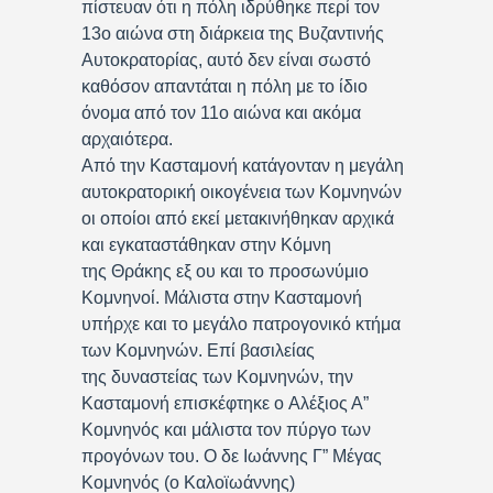
πίστευαν ότι η πόλη ιδρύθηκε περί τον
13ο αιώνα στη διάρκεια της Βυζαντινής
Αυτοκρατορίας, αυτό δεν είναι σωστό
καθόσον απαντάται η πόλη με το ίδιο
όνομα από τον 11ο αιώνα και ακόμα
αρχαιότερα.
Από την Κασταμονή κατάγονταν η μεγάλη
αυτοκρατορική οικογένεια των Κομνηνών
οι οποίοι από εκεί μετακινήθηκαν αρχικά
και εγκαταστάθηκαν στην Κόμνη
της Θράκης εξ ου και το προσωνύμιο
Κομνηνοί. Μάλιστα στην Κασταμονή
υπήρχε και το μεγάλο πατρογονικό κτήμα
των Κομνηνών. Επί βασιλείας
της δυναστείας των Κομνηνών, την
Κασταμονή επισκέφτηκε ο Αλέξιος Α”
Κομνηνός και μάλιστα τον πύργο των
προγόνων του. Ο δε Ιωάννης Γ” Μέγας
Κομνηνός (ο Καλοϊωάννης)