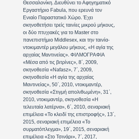
Θεσσαλονίκη. Διευθύνει το Αφηγηματικό
Εργαστήριο Fabula, που ερευνά τον
Ενιαίο Παραστατικό Χώρο. Έχει
σκηνοθετήσει τρείς ταινίες μικρού μήκους,
οι δύο πτυχιακές για το Master στο
πανεπιστήμιο Middlesex, και την ταινία-
ντοκιμαντέρ μεγάλου μήκους, «Η αγία της
αρχαίας Μαντινείας». ΦΙΛΜΟΓΡΑΦΙΑ
«Μέσα από τις βιτρίνες», 8΄, 2009,
σκηνοθεσία «Nafasz», 7΄, 2009,
σκηνοθεσία «Η αγία της αρχαίας
Μαντινείας», 50΄, 2010, ντοκιμαντέρ,
σκηνοθεσία «Στιγμή απολιθωμένη», 31΄,
2010, ντοκιμαντέρ, σκηνοθεσία «Η
τελευταία λατέρνα», 6΄, 2010, σεναριακή
επιμέλεια «Το κλειδί της επιστροφής», 13΄,
2015, σεναριακή επιμέλεια «Το
συρματόπλεγμα», 19΄, 2015, σεναριακή
επιμέλεια «Στο Τσινάρι», 7΄, 2017,