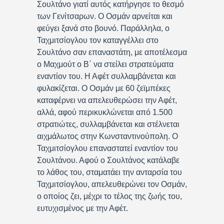
Σουλτάνο γιατί αυτός κατήργησε το θεσμό
των Γενίτσαρων. Ο Οσμάν αρνείται και
φεύγει ξανά στο βουνό. Παράλληλα, ο
Ταχμιτσίογλου τον καταγγέλλει στο
Σουλτάνο σαν επαναστάτη, με αποτέλεσμα
ο Μαχμούτ ο Β΄ να στείλει στρατεύματα
εναντίον του. Η Αφέτ συλλαμβάνεται και
φυλακίζεται. Ο Οσμάν με 60 ζεϊμπέκες
καταφέρνει να απελευθερώσει την Αφέτ,
αλλά, αφού περικυκλώνεται από 1.500
στρατιώτες, συλλαμβάνεται και στέλνεται
αιχμάλωτος στην Κωνσταντινούπολη. Ο
Ταχμιτσίογλου επαναστατεί εναντίον του
Σουλτάνου. Αφού ο Σουλτάνος κατάλαβε
το λάθος του, σταματάει την ανταρσία του
Ταχμιτσίογλου, απελευθερώνει τον Οσμάν,
ο οποίος ζει, μέχρι το τέλος της ζωής του,
ευτυχισμένος με την Αφέτ.