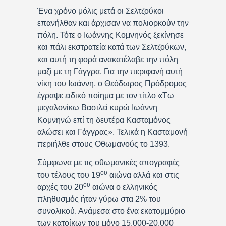
Ένα χρόνο μόλις μετά οι Σελτζούκοι
επανήλθαν και άρχισαν να πολιορκούν την
πόλη. Τότε ο Ιωάννης Κομνηνός ξεκίνησε
και πάλι εκστρατεία κατά των Σελτζούκων,
και αυτή τη φορά ανακατέλαβε την πόλη
μαζί με τη Γάγγρα. Για την περιφανή αυτή
νίκη του Ιωάννη, ο Θεόδωρος Πρόδρομος
έγραψε ειδικό ποίημα με τον τίτλο «Τω
μεγαλονίκω Βασιλεί κυρώ Ιωάννη
Κομνηνώ επί τη δευτέρα Κασταμόνος
αλώσει και Γάγγρας». Τελικά η Κασταμονή
περιήλθε στους Οθωμανούς το 1393.
Σύμφωνα με τις οθωμανικές απογραφές
ου
του τέλους του 19
αιώνα αλλά και στις
ου
αρχές του 20
αιώνα ο ελληνικός
πληθυσμός ήταν γύρω στα 2% του
συνολικού. Ανάμεσα στο ένα εκατομμύριο
των κατοίκων του μόνο 15.000-20.000