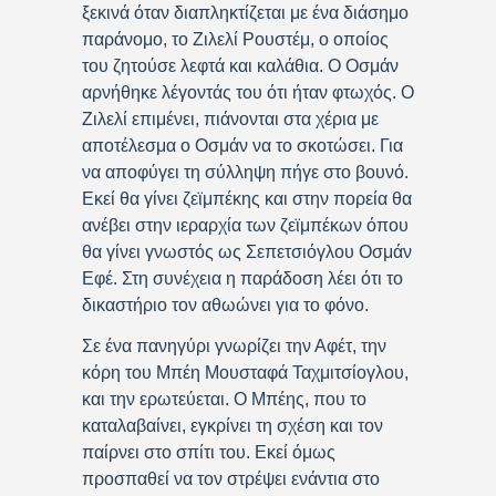
ξεκινά όταν διαπληκτίζεται με ένα διάσημο
παράνομο, το Ζιλελί Ρουστέμ, ο οποίος
του ζητούσε λεφτά και καλάθια. Ο Οσμάν
αρνήθηκε λέγοντάς του ότι ήταν φτωχός. Ο
Ζιλελί επιμένει, πιάνονται στα χέρια με
αποτέλεσμα ο Οσμάν να το σκοτώσει. Για
να αποφύγει τη σύλληψη πήγε στο βουνό.
Εκεί θα γίνει ζεϊμπέκης και στην πορεία θα
ανέβει στην ιεραρχία των ζεϊμπέκων όπου
θα γίνει γνωστός ως Σεπετσιόγλου Οσμάν
Εφέ. Στη συνέχεια η παράδοση λέει ότι το
δικαστήριο τον αθωώνει για το φόνο.
Σε ένα πανηγύρι γνωρίζει την Αφέτ, την
κόρη του Μπέη Μουσταφά Ταχμιτσίογλου,
και την ερωτεύεται. Ο Μπέης, που το
καταλαβαίνει, εγκρίνει τη σχέση και τον
παίρνει στο σπίτι του. Εκεί όμως
προσπαθεί να τον στρέψει ενάντια στο