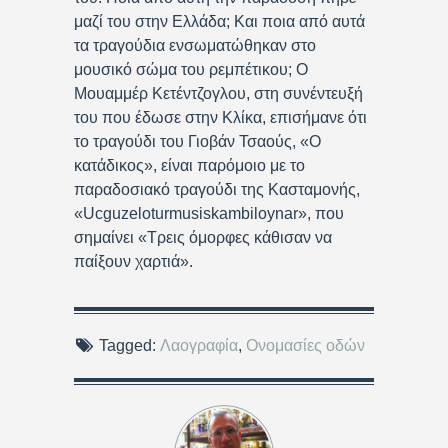
μαζί του στην Ελλάδα; Και ποια από αυτά
τα τραγούδια ενσωματώθηκαν στο
μουσικό σώμα του ρεμπέτικου; Ο
Μουαμμέρ Κετέντζογλου, στη συνέντευξή
του που έδωσε στην Κλίκα, επισήμανε ότι
το τραγούδι του Γιοβάν Τσαούς, «Ο
κατάδικος», είναι παρόμοιο με το
παραδοσιακό τραγούδι της Κασταμονής,
«Ucguzeloturmusiskambiloynar», που
σημαίνει «Τρεις όμορφες κάθισαν να
παίξουν χαρτιά».
Tagged:
Λαογραφία
,
Ονομασίες οδών