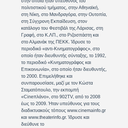
στην οποία ήταν υπεύθυνος του
πολιτιστικού τμήματος, στην Αθηναϊκή,
στη Νίκη, στο Μανδραγόρα, στην Ουτοπία,
στη Σύγχρονη Εκπαίδευση, στον
κατάλογο του Φεστιβάλ της Λάρισας, στη
Γραφή, στο Κ.ΛΠ., στο Ριζοσπάστη και
στο Αλμανάκ της ΠΕΚΚ. Ίδρυσε το
περιοδικό «αντι-Κινηματογράφος», στο
οποίο ήταν διευθυντής σύνταξης, το 1992,
το περιοδικό «Κινηματογράφος και
Επικοινωνία», στο οποίο ήταν διευθυντής,
το 2000. Επιμελήθηκε και
συνπαρουσίασε, μαζί με τον Κώστα
Σταματόπουλο, την εκπομπή
«Cineπλάνο», στο 902TV, από το 2008
έως το 2009. Ήταν υπεύθυνος για τους
διαδικτυακούς τόπους www.cinemainfo.gr
και www.theaterinfo.gr. Ίδρυσε και
διεύθυνε το