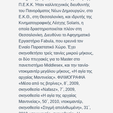
Π.Ε.Κ.Κ. Ήταν καλλιτεχνικός διευθυντής
του Πανοράματος Νέων Δημιουργών, στο
Ε.Κ.Θ., στη Θεσσαλονίκη, και ιδρυτής της
Κινηματογραφικής Λέσχης Solaris, η
οποία δραστηριοποιείται πλέον στη
Θεσσαλονίκη. Διευθύνει το Αφηγηματικό
Εργαστήριο Fabula, που ερευνά τον
Ενιαίο Παραστατικό Χώρο. Έχει
σκηνοθετήσει τρείς ταινίες μικρού μήκους,
οι δύο πτυχιακές για το Master στο
πανεπιστήμιο Middlesex, και την ταινία-
ντοκιμαντέρ μεγάλου μήκους, «Η αγία της
αρχαίας Μαντινείας». ΦΙΛΜΟΓΡΑΦΙΑ
«Μέσα από τις βιτρίνες», 8΄, 2009,
σκηνοθεσία «Nafasz», 7΄, 2009,
σκηνοθεσία «Η αγία της αρχαίας
Μαντινείας», 50΄, 2010, ντοκιμαντέρ,
σκηνοθεσία «Στιγμή απολιθωμένη», 31΄,