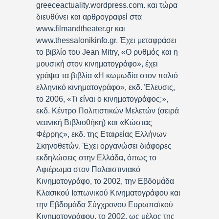
greeceactuality.wordpress.com. και τώρα
διευθύνει και αρθρογραφεί στα
www.filmandtheater.gr και
www.thessalonikinfo.gr. Έχει μεταφράσει
το βιβλίο του Jean Mitry, «Ο ρυθμός και η
μουσική στον κινηματογράφο», έχει
γράψει τα βιβλία «Η κωμωδία στον παλιό
ελληνικό κινηματογράφο», εκδ. Έλευσις,
το 2006, «Τι είναι ο κινηματογράφος;»,
εκδ. Κέντρο Πολιτιστικών Μελετών (σειρά
νεανική Βιβλιοθήκη) και «Κώστας
Φέρρης», εκδ. της Εταιρείας Ελλήνων
Σκηνοθετών. Έχει οργανώσει διάφορες
εκδηλώσεις στην Ελλάδα, όπως το
Αφιέρωμα στον Παλαιστινιακό
Κινηματογράφο, το 2002, την Εβδομάδα
Κλασικού Ιαπωνικού Κινηματογράφου και
την Εβδομάδα Σύγχρονου Ευρωπαϊκού
Κινηματογράφου, το 2002, ως μέλος της