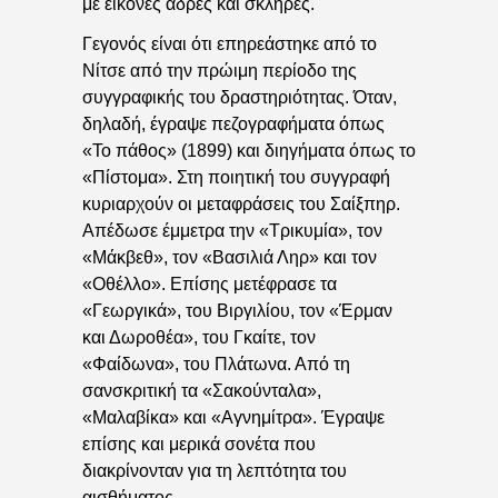
με εικόνες αδρές και σκληρές.
Γεγονός είναι ότι επηρεάστηκε από το
Νίτσε από την πρώιμη περίοδο της
συγγραφικής του δραστηριότητας. Όταν,
δηλαδή, έγραψε πεζογραφήματα όπως
«Το πάθος» (1899) και διηγήματα όπως το
«Πίστομα». Στη ποιητική του συγγραφή
κυριαρχούν οι μεταφράσεις του Σαίξπηρ.
Απέδωσε έμμετρα την «Τρικυμία», τον
«Μάκβεθ», τον «Βασιλιά Ληρ» και τον
«Οθέλλο». Επίσης μετέφρασε τα
«Γεωργικά», του Βιργιλίου, τον «Έρμαν
και Δωροθέα», του Γκαίτε, τον
«Φαίδωνα», του Πλάτωνα. Από τη
σανσκριτική τα «Σακούνταλα»,
«Μαλαβίκα» και «Αγνημίτρα». Έγραψε
επίσης και μερικά σονέτα που
διακρίνονταν για τη λεπτότητα του
αισθήματος.