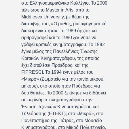
στο Ελληνοαμερικάνικο Κολλέγιο. Το 2009
τέλειωσε το Master in Arts, από το
Middlesex University, με θέμα της
διατριβής του, «Ο μύθος, μια αφηγηματική
διακειμενικότητα». Το 1989 άρχισε να
αρθρογραφεί και το 1990 ξεκίνησε να
γράφει κριτικές κινηματογράφου. Το 1992
έγινε μέλος της Πανελλήνιας Ένωσης
Κριτικών Κινηματογράφου, της οποίας
έχει διατελέσει Πρόεδρος, και της
FIPRESCI. Το 1994 έγινε μέλος του
«Μικρό» (Σωματείο για την ταινία μικρού
μήκους), στο οποίο ήταν Πρόεδρος για
δύο θητείες. Το 2000 ξεκίνησε να διδάσκει
σε σεμινάρια κινηματογράφου στην
Ένωση Τεχνικών Κινηματογράφου και
Τηλεόρασης (ΕΤΕΚΤ), στο «Μικρό», στο
Πανεπιστήμιο της Πάτρας, στο Μουσείο
Κινηματογράφου, στο Μικρό Πολυτεχνείο,