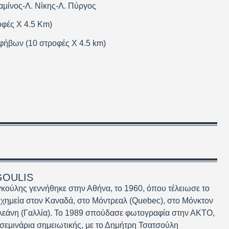
αμίνος-Λ. Νίκης-Λ. Πύργος
οφές Χ 4.5 Km)
Εφήβων (10 στροφές Χ 4.5 km)
GOULIS
ούλης γεννήθηκε στην Αθήνα, το 1960, όπου τέλειωσε το
 χημεία στον Καναδά, στο Μόντρεαλ (Quebec), στο Μόνκτον
λεάνη (Γαλλία). Το 1989 σπούδασε φωτογραφία στην ΑΚΤΟ,
εμινάρια σημειωτικής, με το Δημήτρη Τσατσούλη