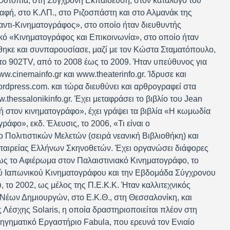
Ουτοπία, στη Σύγχρονη Εκπαίδευση, στον κατάλογο του
αφή, στο Κ.ΛΠ., στο Ριζοσπάστη και στο Αλμανάκ της
αντι-Κινηματογράφος», στο οποίο ήταν διευθυντής
ικό «Κινηματογράφος και Επικοινωνία», στο οποίο ήταν
ήθηκε και συνπαρουσίασε, μαζί με τον Κώστα Σταματόπουλο,
ο 902TV, από το 2008 έως το 2009. Ήταν υπεύθυνος για
w.cinemainfo.gr και www.theaterinfo.gr. Ίδρυσε και
wordpress.com. και τώρα διευθύνει και αρθρογραφεί στα
.thessalonikinfo.gr. Έχει μεταφράσει το βιβλίο του Jean
κή στον κινηματογράφο», έχει γράψει τα βιβλία «Η κωμωδία
ράφο», εκδ. Έλευσις, το 2006, «Τι είναι ο
ο Πολιτιστικών Μελετών (σειρά νεανική Βιβλιοθήκη) και
ταιρείας Ελλήνων Σκηνοθετών. Έχει οργανώσει διάφορες
ς το Αφιέρωμα στον Παλαιστινιακό Κινηματογράφο, το
ύ Ιαπωνικού Κινηματογράφου και την Εβδομάδα Σύγχρονου
το 2002, ως μέλος της Π.Ε.Κ.Κ. Ήταν καλλιτεχνικός
Νέων Δημιουργών, στο Ε.Κ.Θ., στη Θεσσαλονίκη, και
 Λέσχης Solaris, η οποία δραστηριοποιείται πλέον στη
ηγηματικό Εργαστήριο Fabula, που ερευνά τον Ενιαίο