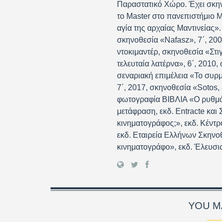
Παραστατικό Χώρο. Έχει σκηνο
το Master στο πανεπιστήμιο M
αγία της αρχαίας Μαντινείας»
σκηνοθεσία «Nafasz», 7΄, 200
ντοκιμαντέρ, σκηνοθεσία «Στι
τελευταία λατέρνα», 6΄, 2010,
σεναριακή επιμέλεια «Το συρμ
7΄, 2017, σκηνοθεσία «Sotos
φωτογραφία ΒΙΒΛΙΑ «Ο ρυθμός
μετάφραση, εκδ. Entracte και
κινηματογράφος;», εκδ. Κέντ
εκδ. Εταιρεία Ελλήνων Σκηνο
κινηματογράφο», εκδ. Έλευσι
YOU MA