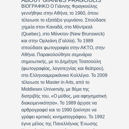
ABOUT
GIANNIS FRAGOULIS
ΒΙΟΓΡΑΦΙΚΟ Ο Γιάννης Φραγκούλης
γεννήθηκε στην Αθήνα, το 1960, όπου
τέλειωσε το εξατάξιο γυμνάσιο. Σπούδασε
χημεία στον Καναδά, στο Μόντρεαλ
(Quebec), στο Μόνκτον (New Brunswick)
και στην Ορλεάνη (Γαλλία). Το 1989
σπούδασε φωτογραφία στην ΑΚΤΟ, στην
Αθήνα. Παρακολούθησε σεμινάρια
σημειωτικής, με το Δημήτρη Τσατσούλη
(φωτογραφίας, λογοτεχνίας και θεάτρου),
στο Ελληνοαμερικάνικο Κολλέγιο. Το 2009
τέλειωσε το Master in Arts, από το
Middlesex University, με θέμα της
διατριβής του, «Ο μύθος, μια αφηγηματική
διακειμενικότητα». Το 1989 άρχισε να
αρθρογραφεί και το 1990 ξεκίνησε να
γράφει κριτικές κινηματογράφου. Το 1992
έγινε μέλος της Πανελλήνιας Ένωσης