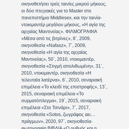
σκηνοθετήσει τρείς ταινίες μικρού μήκους,
οι δύο πτυχιακές για το Master στο
πανεπιστήμιο Middlesex, και την ταινία-
ντοκιμαντέρ μεγάλου μήκους, «Η αγία της
αρχαίας Μαντινείας». ΦΙΛΜΟΓΡΑΦΙΑ
«Μέσα από τις βιτρίνες», 8΄, 2009,
σκηνοθεσία «Nafasz», 7΄, 2009,
σκηνοθεσία «Η αγία της αρχαίας
Μαντινείας», 50΄, 2010, ντοκιμαντέρ,
σκηνοθεσία «Στιγμή απολιθωμένη», 31΄,
2010, ντοκιμαντέρ, σκηνοθεσία «Η
τελευταία λατέρνα», 6΄, 2010, σεναριακή
επιμέλεια «Το κλειδί της επιστροφής», 13΄,
2015, σεναριακή επιμέλεια «Το
συρματόπλεγμα», 19΄, 2015, σεναριακή
επιμέλεια «Στο Τσινάρι», 7΄, 2017,
σκηνοθεσία «Sotos, ζωγράφος αει…
πράγμων», 2020, 97΄, σκηνοθεσία-
φωτογραφία ΒΙΒΛΙΑ «Ο ρυθμός και η