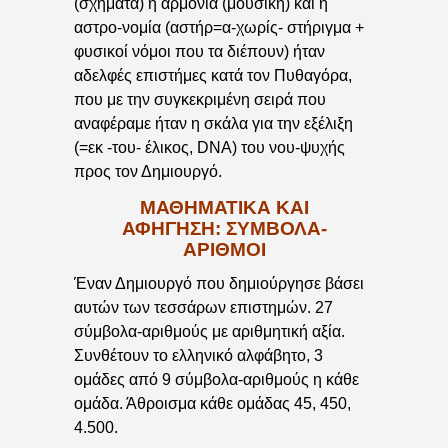
(σχήματα) η αρμονία (μουσική) και η
αστρο-νομία (αστήρ=α-χωρίς- στήριγμα +
φυσικοί νόμοι που τα διέπουν) ήταν
αδελφές επιστήμες κατά τον Πυθαγόρα,
που με την συγκεκριμένη σειρά που
αναφέραμε ήταν η σκάλα για την εξέλιξη
(=εκ -του- έλικος, DNA) του νου-ψυχής
προς τον Δημιουργό.
ΜΑΘΗΜΑΤΙΚΆ ΚΑΙ
ΑΦΉΓΗΣΗ: ΣΥΜΒΟΛΑ-
ΑΡΙΘΜΟΊ
Έναν Δημιουργό που δημιούργησε βάσει
αυτών των τεσσάρων επιστημών. 27
σύμβολα-αριθμούς με αριθμητική αξία.
Συνθέτουν το ελληνικό αλφάβητο, 3
ομάδες από 9 σύμβολα-αριθμούς η κάθε
ομάδα. Άθροισμα κάθε ομάδας 45, 450,
4.500.