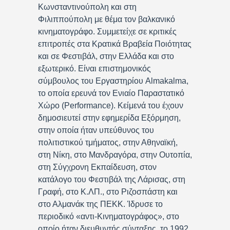
Κωνσταντινούπολη και στη
Φιλιππούπολη με θέμα τον βαλκανικό
κινηματογράφο. Συμμετείχε σε κριτικές
επιτροπές στα Κρατικά Βραβεία Ποιότητας
και σε Φεστιβάλ, στην Ελλάδα και στο
εξωτερικό. Είναι επιστημονικός
σύμβουλος του Εργαστηρίου Almakalma,
το οποία ερευνά τον Ενιαίο Παραστατικό
Χώρο (Performance). Κείμενά του έχουν
δημοσιευτεί στην εφημερίδα Εξόρμηση,
στην οποία ήταν υπεύθυνος του
πολιτιστικού τμήματος, στην Αθηναϊκή,
στη Νίκη, στο Μανδραγόρα, στην Ουτοπία,
στη Σύγχρονη Εκπαίδευση, στον
κατάλογο του Φεστιβάλ της Λάρισας, στη
Γραφή, στο Κ.ΛΠ., στο Ριζοσπάστη και
στο Αλμανάκ της ΠΕΚΚ. Ίδρυσε το
περιοδικό «αντι-Κινηματογράφος», στο
οποίο ήταν διευθυντής σύνταξης, το 1992,