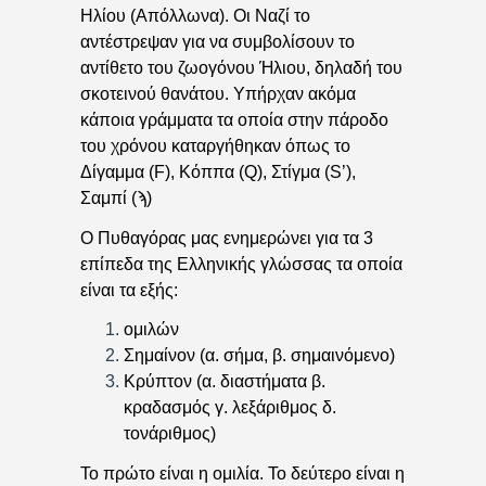
Ηλίου (Απόλλωνα). Οι Ναζί το
αντέστρεψαν για να συμβολίσουν το
αντίθετο του ζωογόνου Ήλιου, δηλαδή του
σκοτεινού θανάτου. Υπήρχαν ακόμα
κάποια γράμματα τα οποία στην πάροδο
του χρόνου καταργήθηκαν όπως το
Δίγαμμα (F), Κόππα (Q), Στίγμα (S’),
Σαμπί (ϡ)
Ο Πυθαγόρας μας ενημερώνει για τα 3
επίπεδα της Ελληνικής γλώσσας τα οποία
είναι τα εξής:
ομιλών
Σημαίνον (α. σήμα, β. σημαινόμενο)
Κρύπτον (α. διαστήματα β.
κραδασμός γ. λεξάριθμος δ.
τονάριθμος)
Το πρώτο είναι η ομιλία. Το δεύτερο είναι η