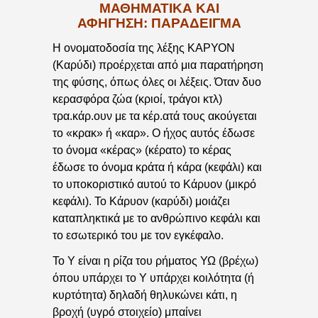
ΜΑΘΗΜΑΤΙΚΆ ΚΑΙ
ΑΦΉΓΗΣΗ: ΠΑΡΆΔΕΙΓΜΑ
Η ονοματοδοσία της λέξης ΚΑΡΥΟΝ
(Καρύδι) προέρχεται από μια παρατήρηση
της φύσης, όπως όλες οι λέξεις. Όταν δυο
κερασφόρα ζώα (κριοί, τράγοι κτλ)
τρα.κάρ.ουν με τα κέρ.ατά τους ακούγεται
το «κρακ» ή «καρ». Ο ήχος αυτός έδωσε
το όνομα «κέρας» (κέρατο) το κέρας
έδωσε το όνομα κράτα ή κάρα (κεφάλι) και
το υποκοριστικό αυτού το Κάρυον (μικρό
κεφάλι). Το Κάρυον (καρύδι) μοιάζει
καταπληκτικά με το ανθρώπινο κεφάλι και
το εσωτερικό του με τον εγκέφαλο.
Το Υ είναι η ρίζα του ρήματος ΥΩ (βρέχω)
όπου υπάρχει το Υ υπάρχει κοιλότητα (ή
κυρτότητα) δηλαδή θηλυκώνει κάτι, η
βροχή (υγρό στοιχείο) μπαίνει