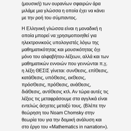
(μουσική) των ουρανίων σφαιρών άρα
μιλάμε μια γλώσσα η οποία έχει να κάνει
με την ροή του σύμπαντος.
Η Ελληνική γλώσσα είναι η μοναδική η
οποία μπορεί να χρησιμοποιηθεί για
ηλεκτρονικούς υπολογιστές λόγω της
μαθηματικότητας και μουσικότητας όχι
μόνο του αλφαβήτου-λέξεων, αλλά και των
μαθηματικών εννοιών που γεννώνται π.χ.
η λέξη ΘΕΣΙΣ γίνεται: συνΘεσις, επίΘεσις,
κατάΘεσις, υπόΘεσις, εκΘεσις,
πρόσΘεσις, πρόΘεσις, ανάΘεσις,
διάΘεσις, αντίΘεσις κτλ. Αν τώρα αυτές τις
λέξεις τις μεταφράσουμε στα αγγλικά είναι
εντελώς άσχετες μεταξύ τους. (Βλέπε την
θεώρηση του Noam Chomsky στην
θεωρία του για την δομική ανάλυση και
στο έργο του «Mathematics in narration»).