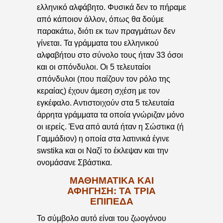
ελληνικό αλφάβητο. Φυσικά δεν το πήραμε
από κάποιον άλλον, όπως θα δούμε
παρακάτω, διότι εκ των πραγμάτων δεν
γίνεται. Τα γράμματα του ελληνικού
αλφαβήτου στο σύνολο τους ήταν 33 όσοι
και οι σπόνδυλοι. Οι 5 τελευταίοι
σπόνδυλοι (που παίζουν τον ρόλο της
κεραίας) έχουν άμεση σχέση με τον
εγκέφαλο. Αντιστοιχούν στα 5 τελευταία
άρρητα γράμματα τα οποία γνώριζαν μόνο
οι ιερείς. Ένα από αυτά ήταν η Σώστικα (ή
Γαμμάδιον) η οποία στα λατινικά έγινε
swstika και οι Ναζί το έκλεψαν και την
ονομάσανε Σβάστικα.
ΜΑΘΗΜΑΤΙΚΆ ΚΑΙ
ΑΦΉΓΗΣΗ: ΤΑ ΤΡΊΑ
ΕΠΊΠΕΔΑ
Το σύμβολο αυτό είναι του ζωογόνου