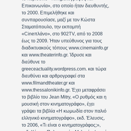
Επικοινωνία», στο οποίο ήταν διευθυντής,
το 2000. Επιμελήθηκε και
συνπαρουσίασε, μαζί με τον Κώστα
Σταματόπουλο, την εκπομπή
«Cineπλάνο», στο 902TV, από το 2008
έως το 2009. Ήταν υπεύθυνος για τους
διαδικτυακούς τόπους www.cinemainfo.gr
και www.theaterinfo.gr. Ίδρυσε και
διεύθυνε το
greeceactuality.wordpress.com. και τώρα
διευθύνει και αρθρογραφεί στα
www.filmandtheater.gr και
www.thessalonikinfo.gr. Έχει μεταφράσει
το βιβλίο του Jean Mitry, «Ο ρυθμός και η
μουσική στον κινηματογράφο», έχει
γράψει τα βιβλία «Η κωμωδία στον παλιό
ελληνικό κινηματογράφο», εκδ. Έλευσις,
το 2006, «Τι είναι ο κινηματογράφος;»,