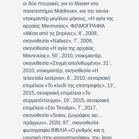
οι δύο πτυχιακές για το Master στο
πανεπιστήμιο Middlesex, και την ταινία-
ντοκιμαντέρ μεγάλου μήκους, «Η αγία της
αρχαίας Μαντινείας». ΦΙΛΜΟΓΡΑΦΙΑ
«Μέσα από τις βιτρίνες», 8΄, 2009,
σκηνοθεσία «Nafasz», 7΄, 2009,
σκηνοθεσία «Η αγία της αρχαίας
Μαντινείας», 50΄, 2010, ντοκιμαντέρ,
σκηνοθεσία «Στιγμή απολιθωμένη», 31΄,
2010, ντοκιμαντέρ, σκηνοθεσία «Η
τελευταία λατέρνα», 6΄, 2010, σεναριακή
επιμέλεια «Το κλειδί της επιστροφής», 13΄,
2015, σεναριακή επιμέλεια «Το
συρματόπλεγμα», 19΄, 2015, σεναριακή
επιμέλεια «Στο Τσινάρι», 7΄, 2017,
σκηνοθεσία «Sotos, ζωγράφος αει…
πράγμων», 2020, 97΄, σκηνοθεσία-
φωτογραφία ΒΙΒΛΙΑ «Ο ρυθμός και η
μουσική στον κινηματογράφο», του Jean