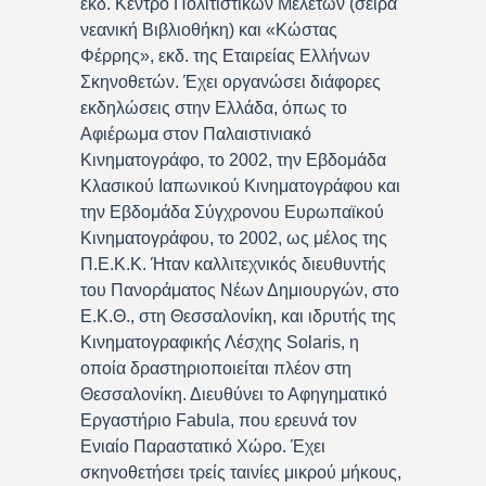
εκδ. Κέντρο Πολιτιστικών Μελετών (σειρά
νεανική Βιβλιοθήκη) και «Κώστας
Φέρρης», εκδ. της Εταιρείας Ελλήνων
Σκηνοθετών. Έχει οργανώσει διάφορες
εκδηλώσεις στην Ελλάδα, όπως το
Αφιέρωμα στον Παλαιστινιακό
Κινηματογράφο, το 2002, την Εβδομάδα
Κλασικού Ιαπωνικού Κινηματογράφου και
την Εβδομάδα Σύγχρονου Ευρωπαϊκού
Κινηματογράφου, το 2002, ως μέλος της
Π.Ε.Κ.Κ. Ήταν καλλιτεχνικός διευθυντής
του Πανοράματος Νέων Δημιουργών, στο
Ε.Κ.Θ., στη Θεσσαλονίκη, και ιδρυτής της
Κινηματογραφικής Λέσχης Solaris, η
οποία δραστηριοποιείται πλέον στη
Θεσσαλονίκη. Διευθύνει το Αφηγηματικό
Εργαστήριο Fabula, που ερευνά τον
Ενιαίο Παραστατικό Χώρο. Έχει
σκηνοθετήσει τρείς ταινίες μικρού μήκους,