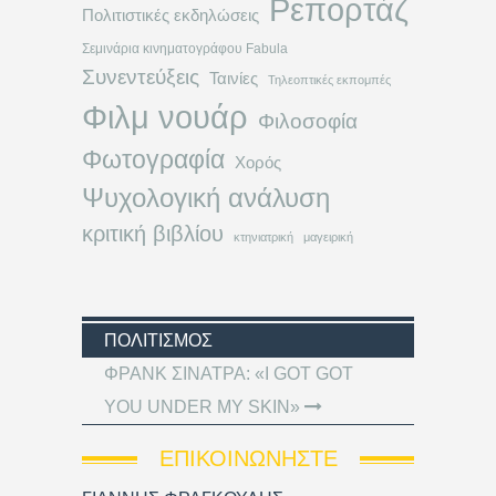
Ρεπορτάζ
Πολιτιστικές εκδηλώσεις
Σεμινάρια κινηματογράφου Fabula
Συνεντεύξεις
Ταινίες
Τηλεοπτικές εκπομπές
Φιλμ νουάρ
Φιλοσοφία
Φωτογραφία
Χορός
Ψυχολογική ανάλυση
κριτική βιβλίου
κτηνιατρική
μαγειρική
ΠΟΛΙΤΙΣΜΌΣ
ΦΡΑΝΚ ΣΙΝΑΤΡΑ: «I GOT GOT
YOU UNDER MY SKIN»
ΕΠΙΚΟΙΝΩΝΉΣΤΕ