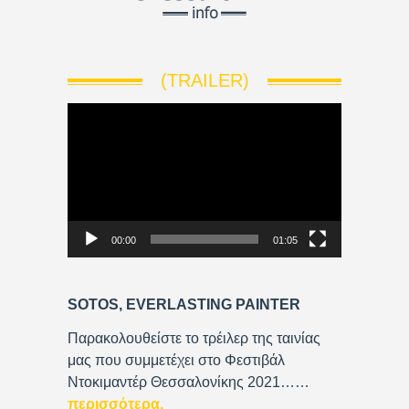
(TRAILER)
V
i
d
e
o
P
00:00
01:05
l
a
y
SOTOS, EVERLASTING PAINTER
e
r
Παρακολουθείστε το τρέιλερ της ταινίας
μας που συμμετέχει στο Φεστιβάλ
Ντοκιμαντέρ Θεσσαλονίκης 2021……
περισσότερα
.