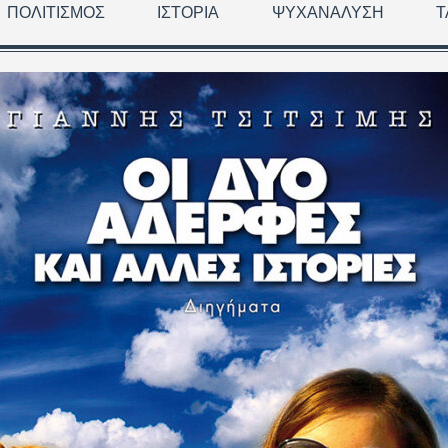
ΠΟΛΙΤΙΣΜΌΣ
ΙΣΤΟΡΊΑ
ΨΥΧΑΝΆΛΥΣΗ
Τ