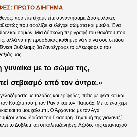
ΦΕΣ: ΠΡΩΤΟ ΔΙΗΓΗΜΑ
θενός, που είτε είχαμε είτε συναντήσαμε. Δυο φυλακές
αθεστώς που σφαλίζει κι ελέγχει σώματα και μυαλά. Ένα
όθων και ορμών. Μια δύσκολη περιγραφή του θανάτου που
ζεις, αλλά να την προσδοκάς καθημερινά για να σου σπάσει
 Τένεσι Ουίλλιαμς θα ξαναέγραφε το «Λεωφορείο του
αξιάς μας.
η γυναίκα με το σώμα της,
τεί σεβασμό από τον άντρα.»
ελαζόμαστε με ταλάδες και ερίφηδες. πότε με φέσι και και
τον Κοτζάμπαση, τον Ραγιά και τον Πατισάχ. Με το ένα χέρι
κια και το μουχαλεμπί. Ο Άρχοντας με τον Αγά,
ουμίζουν τον ιδρώτα του Γκιαούρη. Την τιμή της γιαλαντζί
ει το Δοβλέτι και οι καλπαζάνηδες. Αζάδες της απανταχού