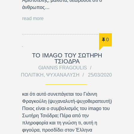
Αριστοτέλης, μάλιστα, θεωρούσε ότι ο
άνθρωπος…
read more
0
ΤΟ IMAGO ΤΟΥ ΣΩΤΗΡΗ
ΤΣΙΟΔΡΑ
GIANNIS FRAGOULIS
ΠΟΛΙΤΙΚΉ
,
ΨΥΧΑΝΆΛΥΣΗ
25/03/2020
και ότι αυτό συνεπάγεται του Γιάννη
Φραγκούλη (ψυχαναλυτή-ψυχοθεραπευτή)
Ποιος είναι ο συμβολισμός του imago του
Σωτήρη Τσιόδρα; Πέρα από την
πληροφορία και τη γνώση τι, αυτή η
φιγούρα, προσδίδει στον Έλληνα