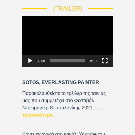
(TRAILER)
V
i
d
e
o
P
00:00
01:05
l
a
y
SOTOS, EVERLASTING PAINTER
e
r
Παρακολουθείστε το τρέιλερ της ταινίας
μας που συμμετέχει στο Φεστιβάλ
Ντοκιμαντέρ Θεσσαλονίκης 2021……
περισσότερα
.
Κάντε εγγραφή στο κανάλι Youtube του