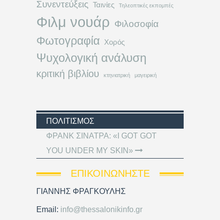
Συνεντεύξεις
Ταινίες
Τηλεοπτικές εκπομπές
Φιλμ νουάρ
Φιλοσοφία
Φωτογραφία
Χορός
Ψυχολογική ανάλυση
κριτική βιβλίου
κτηνιατρική
μαγειρική
ΠΟΛΙΤΙΣΜΌΣ
ΦΡΑΝΚ ΣΙΝΑΤΡΑ: «I GOT GOT
YOU UNDER MY SKIN»
ΕΠΙΚΟΙΝΩΝΉΣΤΕ
ΓΙΑΝΝΗΣ ΦΡΑΓΚΟΥΛΗΣ
Email:
info@thessalonikinfo.gr