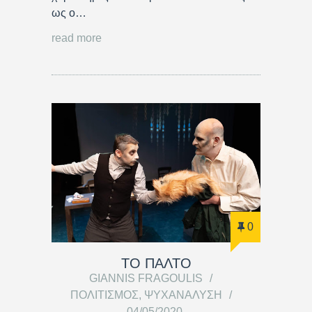
ως ο…
read more
0
ΤΟ ΠΑΛΤΟ
GIANNIS FRAGOULIS
ΠΟΛΙΤΙΣΜΌΣ
,
ΨΥΧΑΝΆΛΥΣΗ
04/05/2020