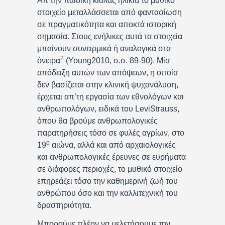
Απ’την παιδική κιόλας ηλικία το μυθικό
στοιχείο μεταλλάσσεται από φαντασίωση
σε πραγματικότητα και αποκτά ιστορική
σημασία. Στους ενήλικες αυτά τα στοιχεία
μπαίνουν συνειρμικά ή αναλογικά στα
2
όνειρα
(Young2010, σ.σ. 89-90). Μία
απόδειξη αυτών των απόψεων, η οποία
δεν βασίζεται στην κλινική ψυχανάλυση,
έρχεται απ’τη εργασία των εθνολόγων και
ανθρωπολόγων, ειδικά του LeviStrauss,
όπου θα βρούμε ανθρωπολογικές
παρατηρήσεις τόσο σε φυλές αγρίων, στο
ο
19
αιώνα, αλλά και από αρχαιολογικές
και ανθρωπολογικές έρευνες σε ευρήματα
σε διάφορες περιοχές, το μυθικό στοιχείο
επηρεάζει τόσο την καθημερινή ζωή του
ανθρώπου όσο και την καλλιτεχνική του
δραστηριότητα.
Μπορούμε πλέον να μελετήσουμε την