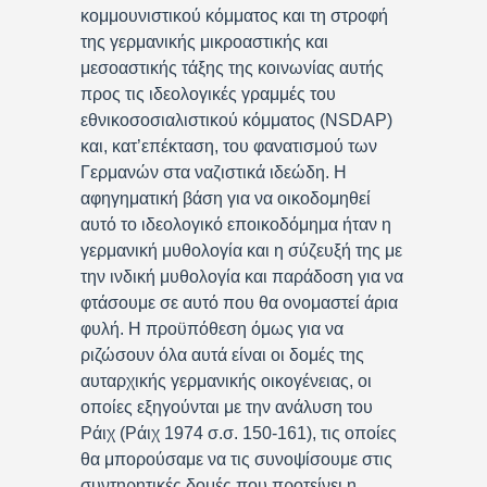
κομμουνιστικού κόμματος και τη στροφή
της γερμανικής μικροαστικής και
μεσοαστικής τάξης της κοινωνίας αυτής
προς τις ιδεολογικές γραμμές του
εθνικοσοσιαλιστικού κόμματος (NSDAP)
και, κατ’επέκταση, του φανατισμού των
Γερμανών στα ναζιστικά ιδεώδη. Η
αφηγηματική βάση για να οικοδομηθεί
αυτό το ιδεολογικό εποικοδόμημα ήταν η
γερμανική μυθολογία και η σύζευξή της με
την ινδική μυθολογία και παράδοση για να
φτάσουμε σε αυτό που θα ονομαστεί άρια
φυλή. Η προϋπόθεση όμως για να
ριζώσουν όλα αυτά είναι οι δομές της
αυταρχικής γερμανικής οικογένειας, οι
οποίες εξηγούνται με την ανάλυση του
Ράιχ (Ράιχ 1974 σ.σ. 150-161), τις οποίες
θα μπορούσαμε να τις συνοψίσουμε στις
συντηρητικές δομές που προτείνει η