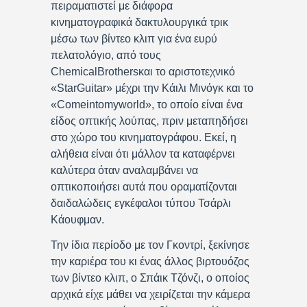
πειραματιστεί με διάφορα
κινηματογραφικά δακτυλουργικά τρικ
μέσω των βίντεο κλιπ για ένα ευρύ
πελατολόγιο, από τους
ChemicalBrothersκαι το αριστοτεχνικό
«StarGuitar» μέχρι την Κάιλι Μινόγκ και το
«Comeintomyworld», το οποίο είναι ένα
είδος οπτικής λούπας, πριν μεταπηδήσει
στο χώρο του κινηματογράφου. Εκεί, η
αλήθεια είναι ότι μάλλον τα καταφέρνει
καλύτερα όταν αναλαμβάνει να
οπτικοποιήσει αυτά που οραματίζονται
δαιδαλώδεις εγκέφαλοι τύπου Τσάρλι
Κάουφμαν.
Την ίδια περίοδο με τον Γκοντρί, ξεκίνησε
την καριέρα του κι ένας άλλος βιρτουόζος
των βίντεο κλιπ, ο Σπάικ Τζόνζι, ο οποίος
αρχικά είχε μάθει να χειρίζεται την κάμερα