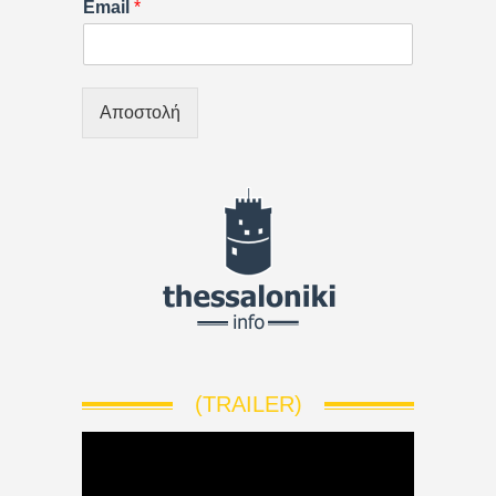
Email
*
Αποστολή
(TRAILER)
V
i