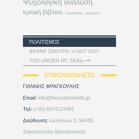
Ψυχολογική ανάλυση
κριτική βιβλίου
κτηνιατρική
μαγειρική
ΠΟΛΙΤΙΣΜΌΣ
ΦΡΑΝΚ ΣΙΝΑΤΡΑ: «I GOT GOT
YOU UNDER MY SKIN»
ΕΠΙΚΟΙΝΩΝΉΣΤΕ
ΓΙΑΝΝΗΣ ΦΡΑΓΚΟΥΛΗΣ
Email:
info@thessalonikinfo.gr
Τηλ:
(+30) 6974123481
Διεύθυνση:
Ιωαννίνων 2, 56430,
Σταυρούπολη Θεσσαλονίκης