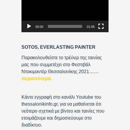
d
e
o
P
00:00
01:05
l
a
y
SOTOS, EVERLASTING PAINTER
e
r
Παρακολουθείστε το τρέιλερ της ταινίας
μας που συμμετέχει στο Φεστιβάλ
Ντοκιμαντέρ Θεσσαλονίκης 2021……
περισσότερα
.
Κάντε εγγραφή στο κανάλι Youtube του
thessalonikinfo.gr, για να μαθαίνεται ότι
νεότερο σχετικά με βίντεο και ταινίες που
ετοιμάζουμε και δημοσιεύουμε στο
διαδίκτυο.