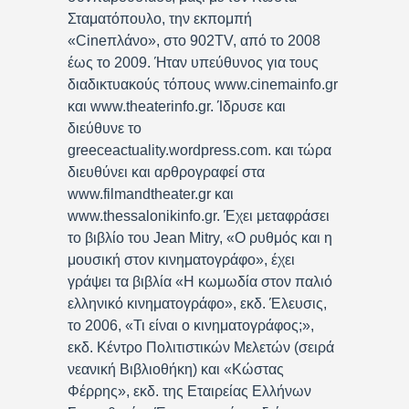
Σταματόπουλο, την εκπομπή
«Cineπλάνο», στο 902TV, από το 2008
έως το 2009. Ήταν υπεύθυνος για τους
διαδικτυακούς τόπους www.cinemainfo.gr
και www.theaterinfo.gr. Ίδρυσε και
διεύθυνε το
greeceactuality.wordpress.com. και τώρα
διευθύνει και αρθρογραφεί στα
www.filmandtheater.gr και
www.thessalonikinfo.gr. Έχει μεταφράσει
το βιβλίο του Jean Mitry, «Ο ρυθμός και η
μουσική στον κινηματογράφο», έχει
γράψει τα βιβλία «Η κωμωδία στον παλιό
ελληνικό κινηματογράφο», εκδ. Έλευσις,
το 2006, «Τι είναι ο κινηματογράφος;»,
εκδ. Κέντρο Πολιτιστικών Μελετών (σειρά
νεανική Βιβλιοθήκη) και «Κώστας
Φέρρης», εκδ. της Εταιρείας Ελλήνων