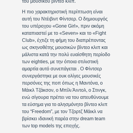
του μουσικού βίντεο κλιπ.
Η πιο χαρακτηριστική περίπτωση είναι
αυτή του Ντέιβιντ Φίντσερ. Ο δημιουργός
του υπέροχου «Gone Girl», πριν ακόμη
καταπιαστεί με το «Seven» και το «Fight
Club», έχτιζε τη φήμη του διαπρέποντας
ως σκηνοθέτης μουσικών βίντεο κλιπ και
μάλιστα κατά την πολύ ευαίσθητη περίοδο
των eighties, με την όποια στιλιστική
αμαρτία αυτό συνεπάγεται . Ο Φίντσερ
συνεργάστηκε με ουκ ολίγες μουσικές
περσόνες της ποπ όπως η Μαντόνα, o
Μάικλ Τζάκσον, o Μπίλι Άιντολ, o Στινγκ,
ενώ σίγουρα πρέπει να του απευθύνουμε
τα εύσημα για το αλησμόνητο βίντεο κλιπ
του “Freedom”, με τον Τζορτζ Μάικλ να
βρίσκει ιδανική παρέα στην dream team
των top models της εποχής.