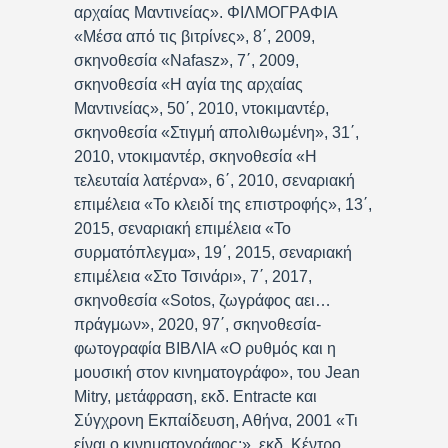
αρχαίας Μαντινείας». ΦΙΛΜΟΓΡΑΦΙΑ
«Μέσα από τις βιτρίνες», 8΄, 2009,
σκηνοθεσία «Nafasz», 7΄, 2009,
σκηνοθεσία «Η αγία της αρχαίας
Μαντινείας», 50΄, 2010, ντοκιμαντέρ,
σκηνοθεσία «Στιγμή απολιθωμένη», 31΄,
2010, ντοκιμαντέρ, σκηνοθεσία «Η
τελευταία λατέρνα», 6΄, 2010, σεναριακή
επιμέλεια «Το κλειδί της επιστροφής», 13΄,
2015, σεναριακή επιμέλεια «Το
συρματόπλεγμα», 19΄, 2015, σεναριακή
επιμέλεια «Στο Τσινάρι», 7΄, 2017,
σκηνοθεσία «Sotos, ζωγράφος αει…
πράγμων», 2020, 97΄, σκηνοθεσία-
φωτογραφία ΒΙΒΛΙΑ «Ο ρυθμός και η
μουσική στον κινηματογράφο», του Jean
Mitry, μετάφραση, εκδ. Entracte και
Σύγχρονη Εκπαίδευση, Αθήνα, 2001 «Τι
είναι ο κινηματογράφος;», εκδ. Κέντρο