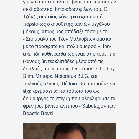
για να αποτυπώνει σε βίντεο τα κόλπα των
σκεϊτάδων και bmx-άδων φίλων του. Ο
Τζόνζι, oοποίος κάνει μια αξιοπρεπή
πορεία ως σκηνοθέτης ταινιών μεγάλου
μήκους, όπως μας απέδειξε τόσο με το
«Στο μυαλό του Τζον Μάλκοβιτς» όαο και
με το πρόσφατο και πολύ όμορφο «Her»,
είχε ήδη καθιερωθεί ως ένας από τους πιο
ικανούς βιντεοκλιπάδες μέσα από τις
δουλειές του για τους TenaciousD, Fatboy
Slim, Μπιορκ, Notorious B.I.G. και
πολλούς άλλους. Βέβαια, θα μπορούσε να
είχε κρεμάσει τα παπούτσια του ως
δημιουργός τη στιγμή που ολοκλήρωσε το
φρενήρες βίντεο κλιπ του «Sabotage» των
Beastie Boys!