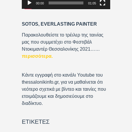
00:00
01:05
l
a
y
SOTOS, EVERLASTING PAINTER
e
r
Παρακολουθείστε το τρέιλερ της ταινίας
μας που συμμετέχει στο Φεστιβάλ
Ντοκιμαντέρ Θεσσαλονίκης 2021……
περισσότερα
.
Κάντε εγγραφή στο κανάλι Youtube του
thessalonikinfo.gr, για να μαθαίνεται ότι
νεότερο σχετικά με βίντεο και ταινίες που
ετοιμάζουμε και δημοσιεύουμε στο
διαδίκτυο.
ΕΤΙΚΈΤΕΣ