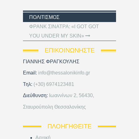
ΠΟΛΙΤΙΣΜΌΣ
ΦΡΑΝΚ ΣΙΝΑΤΡΑ: «I GOT GOT
YOU UNDER MY SKIN»
ΕΠΙΚΟΙΝΩΝΉΣΤΕ
ΓΙΑΝΝΗΣ ΦΡΑΓΚΟΥΛΗΣ
Email:
info@thessalonikinfo.gr
Τηλ:
(+30) 6974123481
Διεύθυνση:
Ιωαννίνων 2, 56430,
Σταυρούπολη Θεσσαλονίκης
ΠΛΟΗΓΗΘΕΊΤΕ
Αρχική