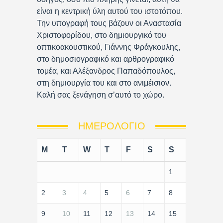
είναι η κεντρική ύλη αυτού του ιστοτόπου.
Την υπογραφή τους βάζουν οι Αναστασία
Χριστοφορίδου, στο δημιουργικό του
οπτικοακουστικού, Γιάννης Φράγκουλης,
στο δημοσιογραφικό και αρθρογραφικό
τομέα, και Αλέξανδρος Παπαδόπουλος,
στη δημιουργία του και στο ανιμέισιον.
Καλή σας ξενάγηση σ’αυτό το χώρο.
ΗΜΕΡΟΛΌΓΙΟ
M
T
W
T
F
S
S
1
2
3
4
5
6
7
8
9
10
11
12
13
14
15