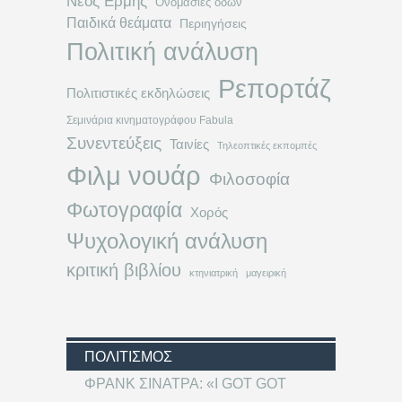
Νέος Ερμής
Ονομασίες οδών
Παιδικά θεάματα
Περιηγήσεις
Πολιτική ανάλυση
Ρεπορτάζ
Πολιτιστικές εκδηλώσεις
Σεμινάρια κινηματογράφου Fabula
Συνεντεύξεις
Ταινίες
Τηλεοπτικές εκπομπές
Φιλμ νουάρ
Φιλοσοφία
Φωτογραφία
Χορός
Ψυχολογική ανάλυση
κριτική βιβλίου
κτηνιατρική
μαγειρική
ΠΟΛΙΤΙΣΜΌΣ
ΦΡΑΝΚ ΣΙΝΑΤΡΑ: «I GOT GOT