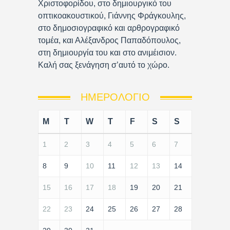
Χριστοφορίδου, στο δημιουργικό του
οπτικοακουστικού, Γιάννης Φράγκουλης,
στο δημοσιογραφικό και αρθρογραφικό
τομέα, και Αλέξανδρος Παπαδόπουλος,
στη δημιουργία του και στο ανιμέισιον.
Καλή σας ξενάγηση σ’αυτό το χώρο.
ΗΜΕΡΟΛΌΓΙΟ
M
T
W
T
F
S
S
1
2
3
4
5
6
7
8
9
10
11
12
13
14
15
16
17
18
19
20
21
22
23
24
25
26
27
28