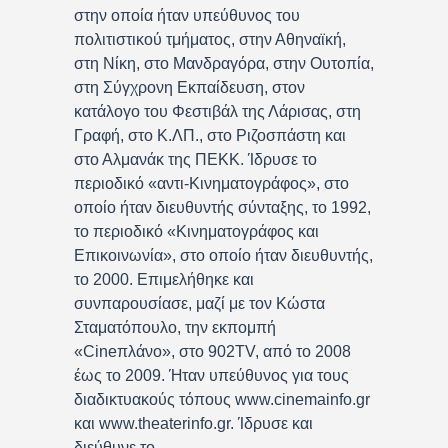
στην οποία ήταν υπεύθυνος του
πολιτιστικού τμήματος, στην Αθηναϊκή,
στη Νίκη, στο Μανδραγόρα, στην Ουτοπία,
στη Σύγχρονη Εκπαίδευση, στον
κατάλογο του Φεστιβάλ της Λάρισας, στη
Γραφή, στο Κ.ΛΠ., στο Ριζοσπάστη και
στο Αλμανάκ της ΠΕΚΚ. Ίδρυσε το
περιοδικό «αντι-Κινηματογράφος», στο
οποίο ήταν διευθυντής σύνταξης, το 1992,
το περιοδικό «Κινηματογράφος και
Επικοινωνία», στο οποίο ήταν διευθυντής,
το 2000. Επιμελήθηκε και
συνπαρουσίασε, μαζί με τον Κώστα
Σταματόπουλο, την εκπομπή
«Cineπλάνο», στο 902TV, από το 2008
έως το 2009. Ήταν υπεύθυνος για τους
διαδικτυακούς τόπους www.cinemainfo.gr
και www.theaterinfo.gr. Ίδρυσε και
διεύθυνε το