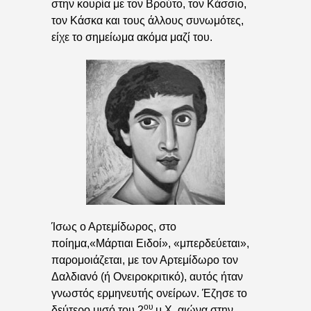
στην κουρία με τον Βρούτο, τον Κάσσιο,
τον Κάσκα και τους άλλους συνωμότες,
είχε το σημείωμα ακόμα μαζί του.
Ίσως ο Αρτεμίδωρος, στο
ποίημα,«Μάρτιαι Ειδοί», «μπερδεύεται»,
παρομοιάζεται, με τον Αρτεμίδωρο τον
Δαλδιανό (ή Ονειροκριτικό), αυτός ήταν
γνωστός ερμηνευτής ονείρων. Έζησε το
ου
δεύτερο μισό του 2
μ.Χ. αιώνα στην