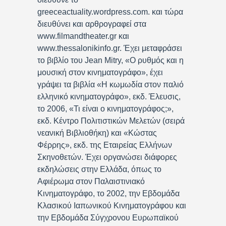
greeceactuality.wordpress.com. και τώρα
διευθύνει και αρθρογραφεί στα
www.filmandtheater.gr και
www.thessalonikinfo.gr. Έχει μεταφράσει
το βιβλίο του Jean Mitry, «Ο ρυθμός και η
μουσική στον κινηματογράφο», έχει
γράψει τα βιβλία «Η κωμωδία στον παλιό
ελληνικό κινηματογράφο», εκδ. Έλευσις,
το 2006, «Τι είναι ο κινηματογράφος;»,
εκδ. Κέντρο Πολιτιστικών Μελετών (σειρά
νεανική Βιβλιοθήκη) και «Κώστας
Φέρρης», εκδ. της Εταιρείας Ελλήνων
Σκηνοθετών. Έχει οργανώσει διάφορες
εκδηλώσεις στην Ελλάδα, όπως το
Αφιέρωμα στον Παλαιστινιακό
Κινηματογράφο, το 2002, την Εβδομάδα
Κλασικού Ιαπωνικού Κινηματογράφου και
την Εβδομάδα Σύγχρονου Ευρωπαϊκού