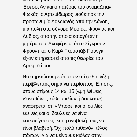
Έφεσο. Αν και ο πατέρας του ονομαζόταν
Φωκάς, ο Αρτεμίδωρος υιοθέτησε την
προσωνυμία Δαλδιανός από την Δάλδη,
μια πόλη στα σύνορα Μυσίας, Φρυγίας και
Λυδίας, από την οποία καταγόταν η
μητέρα του. Αναφέρεται ότι ο Σίγκμουντ
Φρόυντ και ο Καρλ Γκουστάβ Γιουνγκ
είχαν επηρεαστεί από τις θεωρίες του
Αρτεμιδώρου.
Να σημειώσουμε ότι στον στίχο 9 η λέξη
περίβλεπτος σημαίνει περίοπτος. Επίσης,
στους στίχους 14 και 15 («μη λείψεις
ν’αναβάλεις κάθε ομιλίαν ή δουλειά»)
αναφέρεται ότι «Μπορεί και οι ομιλίες
εκείνες και οι δουλειές να είναι
κατεπείγουσες, και η αναβολή τους να
είναι βλαβερή. Όχι πολύ πιθανόν, τέλος
πάντων, για να μείνουμε κιόλας στην