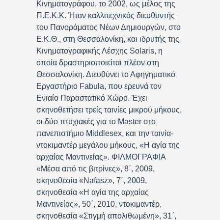
Κινηματογράφου, το 2002, ως μέλος της
Π.Ε.Κ.Κ. Ήταν καλλιτεχνικός διευθυντής
του Πανοράματος Νέων Δημιουργών, στο
Ε.Κ.Θ., στη Θεσσαλονίκη, και ιδρυτής της
Κινηματογραφικής Λέσχης Solaris, η
οποία δραστηριοποιείται πλέον στη
Θεσσαλονίκη. Διευθύνει το Αφηγηματικό
Εργαστήριο Fabula, που ερευνά τον
Ενιαίο Παραστατικό Χώρο. Έχει
σκηνοθετήσει τρείς ταινίες μικρού μήκους,
οι δύο πτυχιακές για το Master στο
πανεπιστήμιο Middlesex, και την ταινία-
ντοκιμαντέρ μεγάλου μήκους, «Η αγία της
αρχαίας Μαντινείας». ΦΙΛΜΟΓΡΑΦΙΑ
«Μέσα από τις βιτρίνες», 8΄, 2009,
σκηνοθεσία «Nafasz», 7΄, 2009,
σκηνοθεσία «Η αγία της αρχαίας
Μαντινείας», 50΄, 2010, ντοκιμαντέρ,
σκηνοθεσία «Στιγμή απολιθωμένη», 31΄,