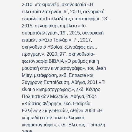
2010, ντοκιμαντέρ, σκηνοθεσία «Η
τελευταία λατέρνα», 6΄, 2010, σεναριακή
επιμέλεια «Το κλειδί της επιστροφής», 13΄,
2015, σεναριακή επιμέλεια «Το
συρματόπλεγμα», 19΄, 2015, σεναριακή
επιμέλεια «Στο Τσινάρι», 7΄, 2017,
σκηνοθεσία «Sotos, ζωγράφος αει…
πράγμων», 2020, 97΄, σκηνοθεσία-
φωτογραφία ΒΙΒΛΙΑ «Ο ρυθμός και η
μουσική στον κινηματογράφο», του Jean
Mitry, μετάφραση, εκδ. Entracte και
Σύγχρονη Εκπαίδευση, Αθήνα, 2001 «Τι
είναι ο κινηματογράφος;», εκδ. Κέντρο
Πολιτιστικών Μελετών, Αθήνα, 2004
«Κώστας Φέρρης», εκδ. Εταιρεία
Ελλήνων Σκηνοθετών, Αθήνα 2004 «Η
κωμωδία στον παλιό ελληνικό
κινηματογράφο», εκδ. Έλευσις, Τρίπολη,
2006