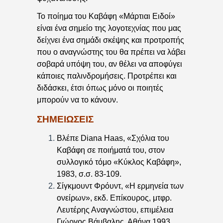
Το ποίημα του Καβάφη «Μάρτιαι Ειδοί»
είναι ένα σημείο της λογοτεχνίας που μας
δείχνει ένα σημάδι σκέψης και προτροπής
που ο αναγνώστης του θα πρέπει να λάβει
σοβαρά υπόψη του, αν θέλει να αποφύγει
κάποιες παλινδρομήσεις. Προτρέπει και
διδάσκει, έτσι όπως μόνο οι ποιητές
μπορούν να το κάνουν.
ΣΗΜΕΙΩΣΕΙΣ
Βλέπε Diana Haas, «Σχόλια του
Καβάφη σε ποιήματά του, στον
συλλογικό τόμο «Κύκλος Καβάφη»,
1983, σ.σ. 83-109.
Σίγκμουντ Φρόυντ, «Η ερμηνεία των
ονείρων», εκδ. Επίκουρος, μτφρ.
Λευτέρης Αναγνώστου, επιμέλεια
Γιώργος Βάμβαλης, Αθήνα 1993.