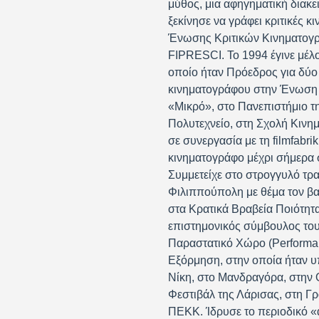
μύθος, μια αφηγηματική διακε
ξεκίνησε να γράφει κριτικές 
Ένωσης Κριτικών Κινηματογράφ
FIPRESCI. Το 1994 έγινε μέλο
οποίο ήταν Πρόεδρος για δύο 
κινηματογράφου στην Ένωση 
«Μικρό», στο Πανεπιστήμιο τ
Πολυτεχνείο, στη Σχολή Κινη
σε συνεργασία με τη filmfabri
κινηματογράφο μέχρι σήμερα σ
Συμμετείχε στο στρογγυλό τρ
Φιλιππούπολη με θέμα τον βαλ
στα Κρατικά Βραβεία Ποιότητα
επιστημονικός σύμβουλος του
Παραστατικό Χώρο (Performan
Εξόρμηση, στην οποία ήταν υπ
Νίκη, στο Μανδραγόρα, στην 
Φεστιβάλ της Λάρισας, στη Γρ
ΠΕΚΚ. Ίδρυσε το περιοδικό «