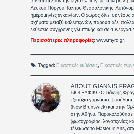
συναποτελούν την Myrό Gallery, με κοινή κεντρ
Λευκού Πύργου, Κέντρο Θεσσαλονίκης. Αυτόνομα ο
ημερομηνίες εγκαινίων. Ο χώρος δίνει σε νέους
σχήματα μεταξύ καλλιτεχνών, παρουσιάζει πολλά 
εκθέσεις σύγχρονης γλυπτικής και σε συνεργασία 
Περισσότερες πληροφορίες
: www.myro.gr.
Tagged:
Εικαστικές εκθέσεις
,
Εικαστικές τέχν
ABOUT
GIANNIS FRA
ΒΙΟΓΡΑΦΙΚΟ Ο Γιάννης Φραγκ
εξατάξιο γυμνάσιο. Σπούδασε
(New Brunswick) και στην Ορ
στην Αθήνα. Παρακολούθησε σ
(φωτογραφίας, λογοτεχνίας κα
τέλειωσε το Master in Arts, απ