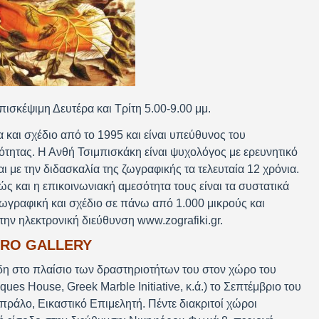
επισκέψιμη Δευτέρα και Τρίτη 5.00-9.00 μμ.
και σχέδιο από το 1995 και είναι υπεύθυνος του
τητας. Η Ανθή Τσιμπισκάκη είναι ψυχολόγος με ερευνητικό
ι με την διδασκαλία της ζωγραφικής τα τελευταία 12 χρόνια.
ώς και η επικοινωνιακή αμεσότητα τους είναι τα συστατικά
 ζωγραφική και σχέδιο σε πάνω από 1.000 μικρούς και
ην ηλεκτρονική διεύθυνση www.zografiki.gr.
YRO GALLERY
δη στο πλαίσιο των δραστηριοτήτων του στον χώρο του
ues House, Greek Marble Initiative, κ.ά.) το Σεπτέμβριο του
πράλο, Εικαστικό Επιμελητή. Πέντε διακριτοί χώροι