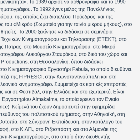
ιμενικότητα». Το 1989 άρχισε να αρθρογραφεί και το 1990
κινηματογράφου. Το 1992 έγινε μέλος της Πανελλήνιας
ου, της οποίας έχει διατελέσει Πρόεδρος, και της
ς του «Μικρό» (Σωματείο για την ταινία μικρού μήκους), στο
θητείες. Το 2000 ξεκίνησε να διδάσκει σε σεμινάρια
Τεχνικών Κινηματογράφου και Τηλεόρασης (ΕΤΕΚΤ), στο
ης Πάτρας, στο Μουσείο Κινηματογράφου, στο Μικρό
ματογράφου Λυκούργου Σταυράκου, στο δικό του χώρο και
k Productions, στη Θεσσαλονίκη, όπου διδάσκει
το Κινηματογραφικό Εργαστήρι Fabula, το οποίο διευθύνει.
απέζι της FIPRESCI, στην Κωνσταντινούπολη και στη
κανικό κινηματογράφο. Συμμετείχε σε κριτικές επιτροπές
ς και σε Φεστιβάλ, στην Ελλάδα και στο εξωτερικό. Είναι
 Εργαστηρίου Almakalma, το οποία ερευνά τον Ενιαίο
ce). Κείμενά του έχουν δημοσιευτεί στην εφημερίδα
εύθυνος του πολιτιστικού τμήματος, στην Αθηναϊκή, στη
Ουτοπία, στη Σύγχρονη Εκπαίδευση, στον κατάλογο του
αφή, στο Κ.ΛΠ., στο Ριζοσπάστη και στο Αλμανάκ της
αντι-Κινηματογράφος», στο οποίο ήταν διευθυντής