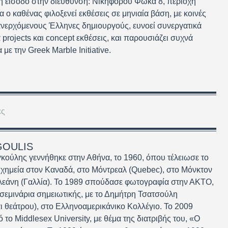
ική είσοδο στην διεύθυνση: Νικηφόρου Φωκά 8, περιοχή
 καθένας φιλοξενεί εκθέσεις σε μηνιαία βάση, με κοινές
 ανερχόμενους Έλληνες δημιουργούς, ευνοεί συνεργατικά
projects και concept εκθέσεις, και παρουσιάζει συχνά
με την Greek Marble Initiative.
ες
GOULIS
ούλης γεννήθηκε στην Αθήνα, το 1960, όπου τέλειωσε το
 χημεία στον Καναδά, στο Μόντρεαλ (Quebec), στο Μόνκτον
λεάνη (Γαλλία). Το 1989 σπούδασε φωτογραφία στην ΑΚΤΟ,
εμινάρια σημειωτικής, με το Δημήτρη Τσατσούλη
ι θεάτρου), στο Ελληνοαμερικάνικο Κολλέγιο. Το 2009
ό το Middlesex University, με θέμα της διατριβής του, «Ο