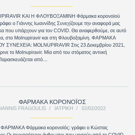
PIRAVIR ΚΑΙ Η ΦΛΟΥΒΟΞΑΜΙΝΗ Φάρμακα κορονοϊού
γράφει ο Γιάννης Ιωαννίδης Συνεχίζουμε την αναφορά μας
κα που υπάρχουν για τον COVID. Θα αναφερθούμε, σε αυτό
α, στο Molnupiravir και στη Φλουβοξαμίνη. ΦΑΡΜΑΚΑ
 ΣΥΝΕΧΕΙΑ: MOLNUPIRAVIR Στις 23 Δεκεμβρίου 2021,
ρινε το Molnupiravir. Μία από του στόματος αντιική
 Παρασκευάζεται από…
ΦΑΡΜΑΚΑ ΚΟΡΟΝΟΪΟΣ
IANNIS FRAGOULIS
ΙΑΤΡΙΚΉ
02/02/2022
ΦΑΡΜΑΚΑ Φάρμακα κορονοϊός: γράφει ο Κώστας
ος Οι περισσότεροι άνθρωποι που νοσούν από το COVID-