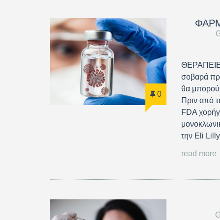
ΦΑΡ
ΘΕΡΑΠΕΙΕ
σοβαρά πρ
θα μπορού
0
Πριν από τ
FDA χορήγη
μονοκλωνι
την Eli Li
read more
G