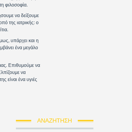
τη φιλοσοφία.
ήσουμε να δείξουμε
πό της ιατρικής: ο
τια.
μως, υπάρχει και η
μβάνει ένα μεγάλο
μας. Επιθυμούμε να
Ελπίζουμε να
ς είναι ένα υγιές
ΑΝΑΖΉΤΗΣΗ