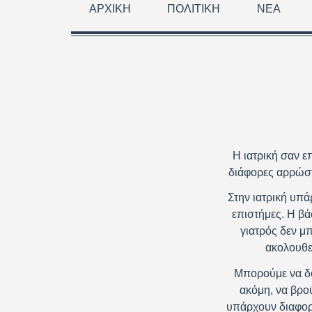
ΑΡΧΙΚΉ
ΠΟΛΙΤΙΚΉ
ΝΈΑ
Η ιατρική σαν 
διάφορες αρρώστ
Στην ιατρική υπά
επιστήμες. Η βά
γιατρός δεν μ
ακολουθεί
Μπορούμε να δο
ακόμη, να βρού
υπάρχουν διαφορε