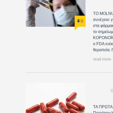
ΤΟ MOLNU
συνέχεια: 
0
στα φάρμα
το σημείωμ
ΚΟΡΟΝΟΪΟΥ
ο FDA ενέκ
θεραπεία.
read more
G
ΤΑ ΠΡΩΤΑ 
Πετρόπουλ