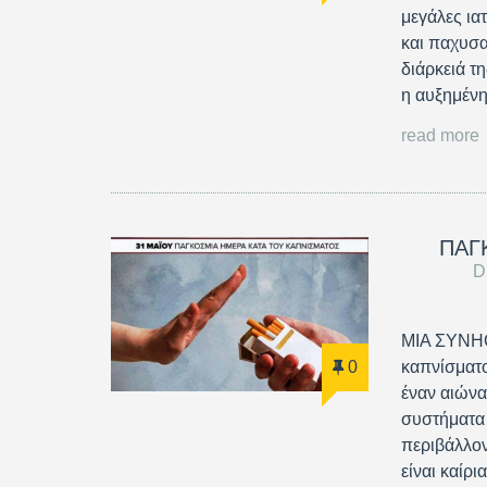
μεγάλες ια
και παχυσα
διάρκειά τη
η αυξημέν
read more
ΠΑΓ
D
ΜΙΑ ΣΥΝΗΘ
καπνίσματο
0
έναν αιώνα
συστήματα 
περιβάλλον
είναι καί