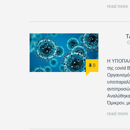
read more
Τ
G
Η ΥΠΟΠΑΛ
0
της covid 
Οργανισμός
υποπαραλλα
αντιπροσώ
Αναλύθηκα
Όμικρον, 
read more