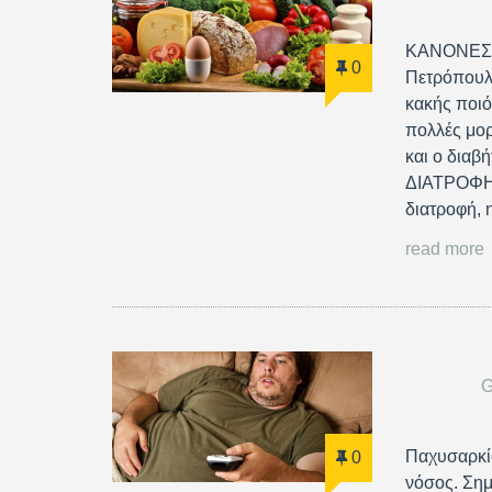
ΚΑΝΟΝΕΣ Κ
0
Πετρόπουλο
κακής ποιό
πολλές μορ
και ο διαβ
ΔΙΑΤΡΟΦΗ
διατροφή,
read more
G
Παχυσαρκί
0
νόσος. Σημ