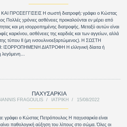
ΑΙ ΠΡΟΣΕΓΓΙΣΕΙΣ Η σωστή διατροφή: γράφει ο Κώστας
ς Πολλές χρόνιες ασθένειες προκαλούνται εν μέρει από
τητας και μη ισορροπημένης διατροφής. Μεταξύ αυτών είναι
φές καρκίνου, ασθένειες της καρδιάς και των αγγείων, αλλά
ήτης τύπου ΙΙ (μη ινσουλινοεξαρτώμενος). Η ΣΩΣΤΗ
: ΙΣΟΡΡΟΠΗΜΕΝΗ ΔΙΑΤΡΟΦΗ Η ελληνική δίαιτα ή
 η λεγόμενη…
ΠΑΧΥΣΑΡΚΙΑ
IANNIS FRAGOULIS
ΙΑΤΡΙΚΉ
15/08/2022
α: γράφει ο Κώστας Πετρόπουλος Η παχυσαρκία είναι
αίνει παθολογική αύξηση του λίπους στο σώμα. Όλες οι