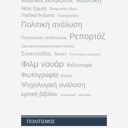
Μουσική
Μουσικές εκδηλώσεις
Νέος Ερμής
Ονομασίες οδών
Παιδικά θεάματα
Περιηγήσεις
Πολιτική ανάλυση
Ρεπορτάζ
Πολιτιστικές εκδηλώσεις
Σεμινάρια κινηματογράφου Fabula
Συνεντεύξεις
Ταινίες
Τηλεοπτικές εκπομπές
Φιλμ νουάρ
Φιλοσοφία
Φωτογραφία
Χορός
Ψυχολογική ανάλυση
κριτική βιβλίου
κτηνιατρική
μαγειρική
ΠΟΛΙΤΙΣΜΌΣ