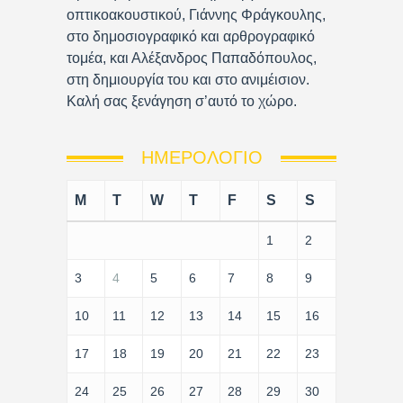
οπτικοακουστικού, Γιάννης Φράγκουλης,
στο δημοσιογραφικό και αρθρογραφικό
τομέα, και Αλέξανδρος Παπαδόπουλος,
στη δημιουργία του και στο ανιμέισιον.
Καλή σας ξενάγηση σ’αυτό το χώρο.
ΗΜΕΡΟΛΌΓΙΟ
M
T
W
T
F
S
S
1
2
3
4
5
6
7
8
9
10
11
12
13
14
15
16
17
18
19
20
21
22
23
24
25
26
27
28
29
30