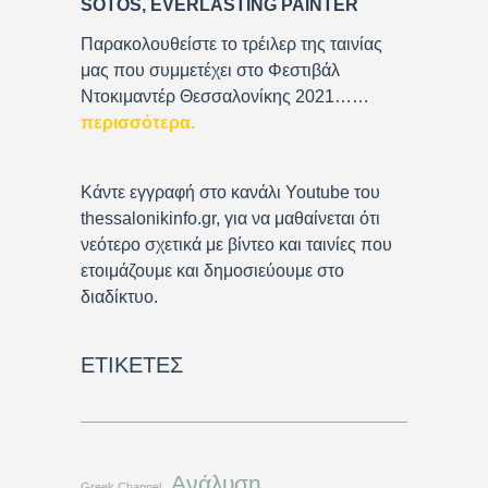
SOTOS, EVERLASTING PAINTER
e
r
Παρακολουθείστε το τρέιλερ της ταινίας
μας που συμμετέχει στο Φεστιβάλ
Ντοκιμαντέρ Θεσσαλονίκης 2021……
περισσότερα
.
Κάντε εγγραφή στο κανάλι Youtube του
thessalonikinfo.gr, για να μαθαίνεται ότι
νεότερο σχετικά με βίντεο και ταινίες που
ετοιμάζουμε και δημοσιεύουμε στο
διαδίκτυο.
ΕΤΙΚΈΤΕΣ
Ανάλυση
Greek Channel