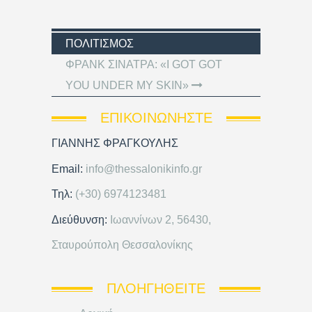
ΠΟΛΙΤΙΣΜΌΣ
ΦΡΑΝΚ ΣΙΝΑΤΡΑ: «I GOT GOT
YOU UNDER MY SKIN»
ΕΠΙΚΟΙΝΩΝΉΣΤΕ
ΓΙΑΝΝΗΣ ΦΡΑΓΚΟΥΛΗΣ
Email:
info@thessalonikinfo.gr
Τηλ:
(+30) 6974123481
Διεύθυνση:
Ιωαννίνων 2, 56430,
Σταυρούπολη Θεσσαλονίκης
ΠΛΟΗΓΗΘΕΊΤΕ