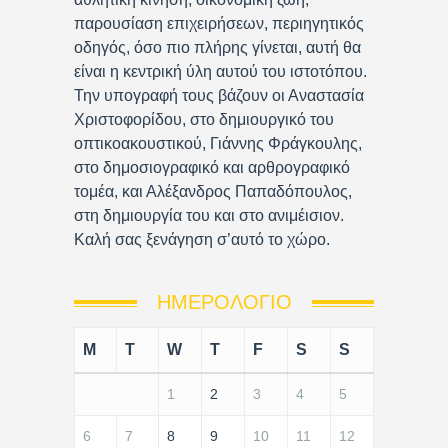
παρουσίαση επιχειρήσεων, περιηγητικός
οδηγός, όσο πιο πλήρης γίνεται, αυτή θα
είναι η κεντρική ύλη αυτού του ιστοτόπου.
Την υπογραφή τους βάζουν οι Αναστασία
Χριστοφορίδου, στο δημιουργικό του
οπτικοακουστικού, Γιάννης Φράγκουλης,
στο δημοσιογραφικό και αρθρογραφικό
τομέα, και Αλέξανδρος Παπαδόπουλος,
στη δημιουργία του και στο ανιμέισιον.
Καλή σας ξενάγηση σ’αυτό το χώρο.
ΗΜΕΡΟΛΌΓΙΟ
M
T
W
T
F
S
S
1
2
3
4
5
6
7
8
9
10
11
12