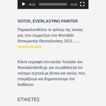
00:00
01:05
l
a
y
SOTOS, EVERLASTING PAINTER
e
r
Παρακολουθείστε το τρέιλερ της ταινίας
μας που συμμετέχει στο Φεστιβάλ
Ντοκιμαντέρ Θεσσαλονίκης 2021……
περισσότερα
.
Κάντε εγγραφή στο κανάλι Youtube του
thessalonikinfo.gr, για να μαθαίνεται ότι
νεότερο σχετικά με βίντεο και ταινίες που
ετοιμάζουμε και δημοσιεύουμε στο
διαδίκτυο.
ΕΤΙΚΈΤΕΣ